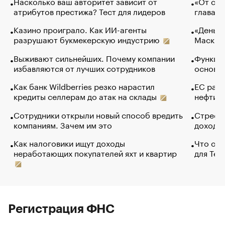
Насколько ваш авторитет зависит от
«От спо
атрибутов престижа? Тест для лидеров
глава к
Казино проиграло. Как ИИ-агенты
«Деньги
разрушают букмекерскую индустрию
Маск в 
Выживают сильнейших. Почему компании
Функции
избавляются от лучших сотрудников
основ э
Как банк Wildberries резко нарастил
ЕС раз
кредиты селлерам до атак на склады
нефти —
Сотрудники открыли новый способ вредить
Стресс 
компаниям. Зачем им это
доходов
Как налоговики ищут доходы
Что обв
неработающих покупателей яхт и квартир
для Tel
Регистрация ФНС