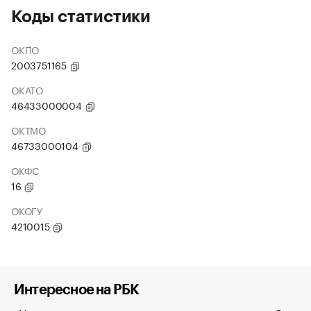
Коды статистики
ОКПО
2003751165
ОКАТО
46433000004
ОКТМО
46733000104
ОКФС
16
ОКОГУ
4210015
Интересное на РБК