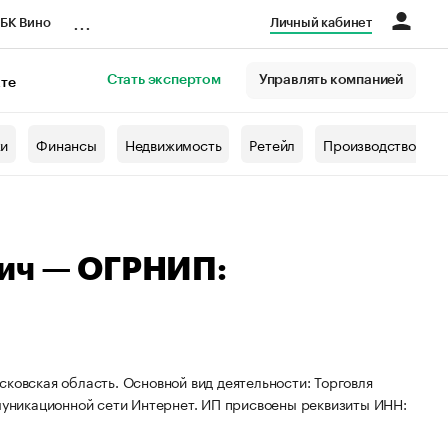
...
БК Вино
Личный кабинет
Стать экспертом
Управлять компанией
кте
азета
жи
Финансы
Недвижимость
Ретейл
Производство
вич — ОГРНИП:
ковская область. Основной вид деятельности: Торговля
уникационной сети Интернет. ИП присвоены реквизиты ИНН: