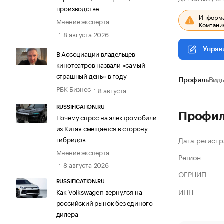
производстве
Информац
Мнение эксперта
Компания
8 августа 2026
Управ
В Ассоциации владельцев
кинотеатров назвали «самый
страшный день» в году
Профиль
Виды
РБК Бизнес
8 августа
RUSSIFICATION.RU
Профи
Почему спрос на электромобили
из Китая смещается в сторону
гибридов
Дата регистр
Мнение эксперта
Регион
8 августа 2026
ОГРНИП
RUSSIFICATION.RU
ИНН
Как Volkswagen вернулся на
российский рынок без единого
дилера