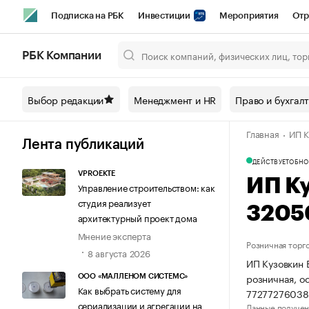
Подписка на РБК
Инвестиции
Мероприятия
Отр
Спорт
Школа управления РБК
РБК Образование
РБ
РБК Компании
Город
Стиль
Крипто
РБК Бизнес-среда
Дискусси
Выбор редакции
Менеджмент и HR
Право и бухгал
Спецпроекты СПб
Конференции СПб
Спецпроекты
Главная
ИП К
Технологии и медиа
Финансы
Рынок наличной валют
Лента публикаций
ДЕЙСТВУЕТ
ОБНО
VPROEKTE
ИП К
Управление строительством: как
студия реализует
3205
архитектурный проект дома
Мнение эксперта
Розничная торг
8 августа 2026
ИП Кузовкин 
розничная, о
ООО «МАЛЛЕНОМ СИСТЕМС»
Как выбрать систему для
77277276038
сериализации и агрегации на
Данные получен