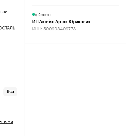
овой
ДЕЙСТВУЕТ
ИП Акобян Артак Юрикович
ОСТАЛЬ
ИНН: 500603406773
Все
очными
х