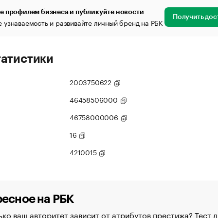
е профилем бизнеса и публикуйте новости
Получить дос
 узнаваемость и развивайте личный бренд на РБК
татистики
2003750622
46458506000
46758000006
16
4210015
есное на РБК
ко ваш авторитет зависит от атрибутов престижа? Тест д