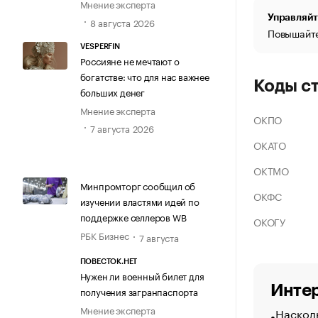
Мнение эксперта
Управляйт
8 августа 2026
Повышайте
VESPERFIN
Россияне не мечтают о
богатстве: что для нас важнее
Коды с
больших денег
Мнение эксперта
ОКПО
7 августа 2026
ОКАТО
ОКТМО
Минпромторг сообщил об
ОКФС
изучении властями идей по
поддержке селлеров WB
ОКОГУ
РБК Бизнес
7 августа
ПОВЕСТОК.НЕТ
Нужен ли военный билет для
Интер
получения загранпаспорта
Мнение эксперта
Насколь