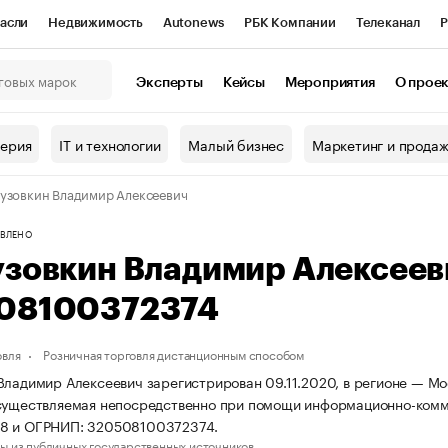
асли
Недвижимость
Autonews
РБК Компании
Телеканал
Р
К Курсы
РБК Life
Тренды
Визионеры
Национальные проекты
Эксперты
Кейсы
Мероприятия
О прое
онный клуб
Исследования
Кредитные рейтинги
Франшизы
Г
терия
IT и технологии
Малый бизнес
Маркетинг и прода
Проверка контрагентов
Политика
Экономика
Бизнес
узовкин Владимир Алексеевич
ы
ВЛЕНО
узовкин Владимир Алексее
08100372374
овля
Розничная торговля дистанционным способом
Владимир Алексеевич зарегистрирован 09.11.2020, в регионе — Мос
существляемая непосредственно при помощи информационно-комм
8 и ОГРНИП: 320508100372374.
ы из публичных государственных источников.