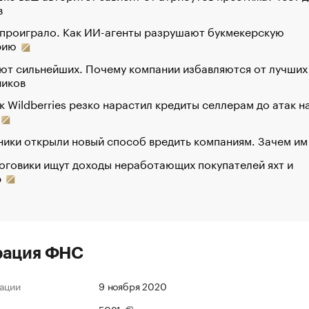
в
 проиграло. Как ИИ-агенты разрушают букмекерскую
рию
ют сильнейших. Почему компании избавляются от лучших
ников
к Wildberries резко нарастил кредиты селлерам до атак н
ики открыли новый способ вредить компаниям. Зачем им
оговики ищут доходы неработающих покупателей яхт и
р
рация ФНС
ации
9 ноября 2020