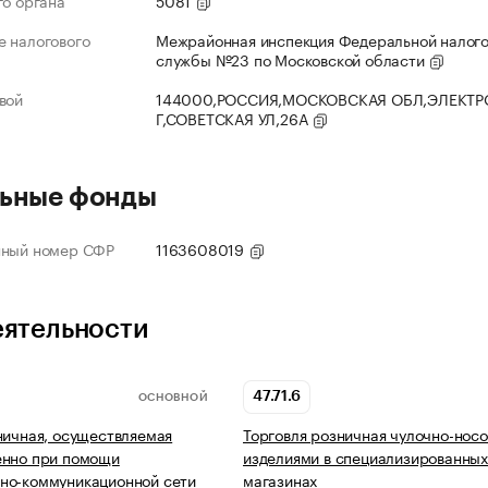
го органа
5081
 налогового
Межрайонная инспекция Федеральной налог
службы №23 по Московской области
вой
144000,РОССИЯ,МОСКОВСКАЯ ОБЛ,ЭЛЕКТР
Г,СОВЕТСКАЯ УЛ,26А
ьные фонды
нный номер СФР
1163608019
еятельности
47.71.6
ОСНОВНОЙ
ничная, осуществляемая
Торговля розничная чулочно-нос
енно при помощи
изделиями в специализированны
но-коммуникационной сети
магазинах