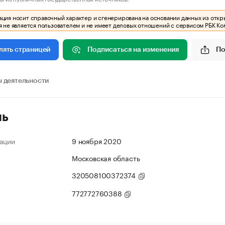
ия носит справочный характер и сгенерирована на основании данных из откр
 не является пользователем и не имеет деловых отношений с сервисом РБК Ко
Подписаться на изменения
По
лять страницей
 деятельности
ль
ации
9 ноября 2020
Московская область
320508100372374
772772760388