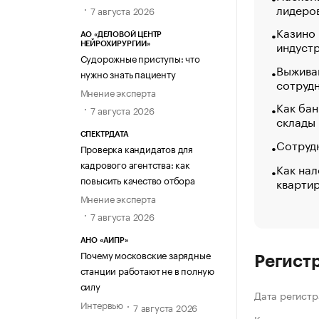
лидеро
7 августа 2026
Казино
АО «ДЕЛОВОЙ ЦЕНТР
индуст
НЕЙРОХИРУРГИИ»
Судорожные приступы: что
Выжива
нужно знать пациенту
сотруд
Мнение эксперта
Как бан
7 августа 2026
склады
СПЕКТРДАТА
Сотрудн
Проверка кандидатов для
кадрового агентства: как
Как нал
повысить качество отбора
кварти
Мнение эксперта
7 августа 2026
АНО «АИПР»
Почему московские зарядные
Регист
станции работают не в полную
силу
Дата регистр
Интервью
7 августа 2026