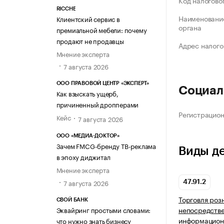
Код налогово
RICCHE
Наименование
Клиентский сервис в
органа
премиальной мебели: почему
продают не продавцы
Адрес налого
Мнение эксперта
7 августа 2026
ООО ПРАВОВОЙ ЦЕНТР «ЭКСПЕРТ»
Социал
Как взыскать ущерб,
причиненный дропперами
Регистрацио
Кейс
7 августа 2026
ООО «МЕДИА-ДОКТОР»
Зачем FMCG-бренду ТВ-реклама
Виды д
в эпоху диджитал
Мнение эксперта
7 августа 2026
47.91.2
Торговля роз
СВОЙ БАНК
непосредств
Эквайринг простыми словами:
информацион
что нужно знать бизнесу