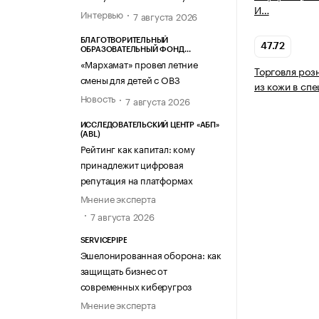
И…
Интервью
7 августа 2026
БЛАГОТВОРИТЕЛЬНЫЙ
47.72
ОБРАЗОВАТЕЛЬНЫЙ ФОНД
«МАРХАМАТ»
«Мархамат» провел летние
Торговля роз
смены для детей с ОВЗ
из кожи в сп
Новость
7 августа 2026
ИССЛЕДОВАТЕЛЬСКИЙ ЦЕНТР «АБП»
(ABL)
Рейтинг как капитал: кому
принадлежит цифровая
репутация на платформах
Мнение эксперта
7 августа 2026
SERVICEPIPE
Эшелонированная оборона: как
защищать бизнес от
современных киберугроз
Мнение эксперта