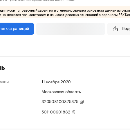
ия носит справочный характер и сгенерирована на основании данных из откр
 не является пользователем и не имеет деловых отношений с сервисом РБК Ко
Под
лять страницей
ль
ации
11 ноября 2020
Московская область
320508100375375
501100601882