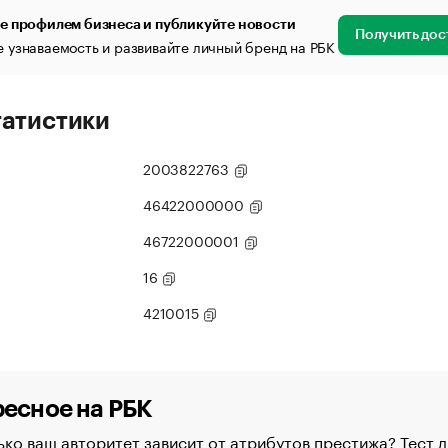
е профилем бизнеса и публикуйте новости
Получить дос
 узнаваемость и развивайте личный бренд на РБК
татистики
2003822763
46422000000
46722000001
16
4210015
есное на РБК
ко ваш авторитет зависит от атрибутов престижа? Тест д