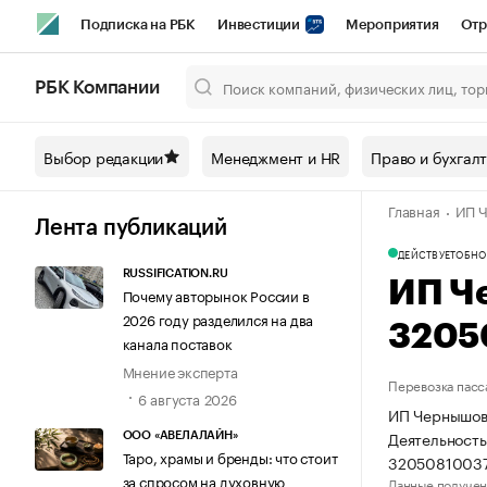
Подписка на РБК
Инвестиции
Мероприятия
Отр
Спорт
Школа управления РБК
РБК Образование
РБ
РБК Компании
Город
Стиль
Крипто
РБК Бизнес-среда
Дискусси
Выбор редакции
Менеджмент и HR
Право и бухгал
Спецпроекты СПб
Конференции СПб
Спецпроекты
Главная
ИП Ч
Технологии и медиа
Финансы
Рынок наличной валют
Лента публикаций
ДЕЙСТВУЕТ
ОБНО
RUSSIFICATION.RU
ИП Ч
Почему авторынок России в
2026 году разделился на два
3205
канала поставок
Мнение эксперта
Перевозка пасс
6 августа 2026
ИП Чернышов 
Деятельность
ООО «АВЕЛАЛАЙН»
Таро, храмы и бренды: что стоит
32050810037
за спросом на духовную
Данные получен