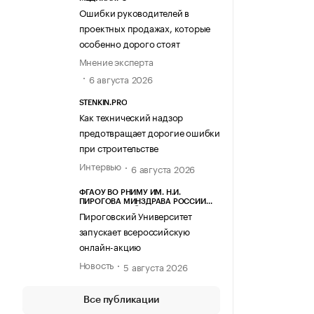
Ошибки руководителей в
проектных продажах, которые
особенно дорого стоят
Мнение эксперта
6 августа 2026
STENKIN.PRO
Как технический надзор
предотвращает дорогие ошибки
при строительстве
Интервью
6 августа 2026
ФГАОУ ВО РНИМУ ИМ. Н.И.
ПИРОГОВА МИНЗДРАВА РОССИИ
(ПИРОГОВСКИЙ УНИВЕРСИТЕТ)
Пироговский Университет
запускает всероссийскую
онлайн-акцию
Новость
5 августа 2026
Все публикации