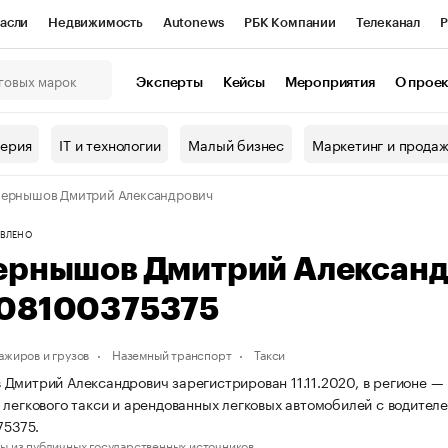
асли
Недвижимость
Autonews
РБК Компании
Телеканал
Р
К Курсы
РБК Life
Тренды
Визионеры
Национальные проекты
Эксперты
Кейсы
Мероприятия
О прое
онный клуб
Исследования
Кредитные рейтинги
Франшизы
Г
терия
IT и технологии
Малый бизнес
Маркетинг и прода
Проверка контрагентов
Политика
Экономика
Бизнес
ернышов Дмитрий Александрович
ы
ВЛЕНО
ернышов Дмитрий Алексан
08100375375
ажиров и грузов
Наземный транспорт
Такси
Дмитрий Александрович зарегистрирован 11.11.2020, в регионе — 
 легкового такси и арендованных легковых автомобилей с водите
5375.
ы из публичных государственных источников.