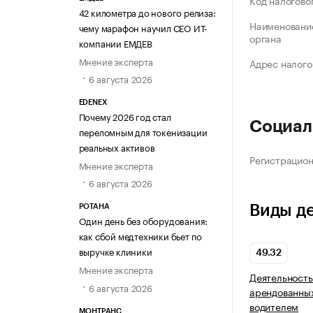
Код налогово
42 километра до нового релиза:
Наименование
чему марафон научил СЕО ИТ-
органа
компании ЕМДЕВ
Мнение эксперта
Адрес налого
6 августа 2026
EDENEX
Почему 2026 год стал
Социал
переломным для токенизации
реальных активов
Регистрацио
Мнение эксперта
6 августа 2026
Виды д
РОТАНА
Один день без оборудования:
как сбой медтехники бьет по
выручке клиники
49.32
Мнение эксперта
Деятельность
6 августа 2026
арендованных
водителем
МОНТРАНС