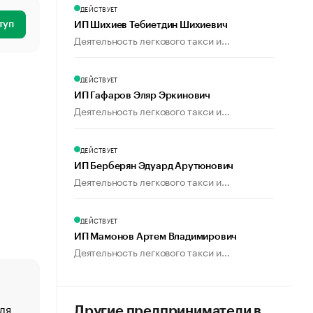
ДЕЙСТВУЕТ
туп
ИП Шихиев Тебиетдин Шихиевич
Деятельность легкового такси и...
ДЕЙСТВУЕТ
ИП Гафаров Эляр Эркинович
Деятельность легкового такси и...
ДЕЙСТВУЕТ
ИП Берберян Эдуард Арутюнович
Деятельность легкового такси и...
ДЕЙСТВУЕТ
ИП Мамонов Артем Владимирович
Деятельность легкового такси и...
ля
«От спорта тело стареет иначе». Как живет глава ко
Другие предприниматели в