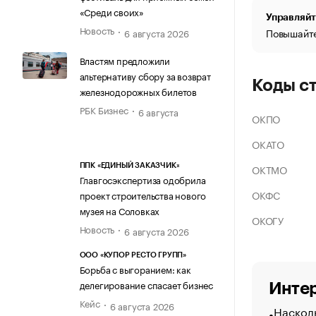
«Среди своих»
Управляйт
Новость
Повышайте
6 августа 2026
Властям предложили
альтернативу сбору за возврат
Коды с
железнодорожных билетов
РБК Бизнес
6 августа
ОКПО
ОКАТО
ОКТМО
ППК «ЕДИНЫЙ ЗАКАЗЧИК»
Главгосэкспертиза одобрила
ОКФС
проект строительства нового
музея на Соловках
ОКОГУ
Новость
6 августа 2026
ООО «КУПОР РЕСТО ГРУПП»
Борьба с выгоранием: как
делегирование спасает бизнес
Интер
Кейс
6 августа 2026
Насколь