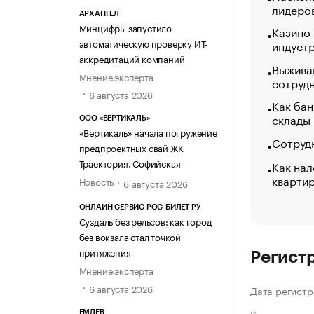
лидеро
АРХАНГЕЛ
Минцифры запустило
Казино
автоматическую проверку ИТ-
индуст
аккредитаций компаний
Выжива
Мнение эксперта
сотруд
6 августа 2026
Как бан
склады
ООО «ВЕРТИКАЛЬ»
«Вертикаль» начала погружение
Сотрудн
предпроектных свай ЖК
Траектория. Софийская
Как нал
кварти
Новость
6 августа 2026
ОНЛАЙН СЕРВИС РОС-БИЛЕТ РУ
Суздаль без рельсов: как город
без вокзала стал точкой
притяжения
Регист
Мнение эксперта
6 августа 2026
Дата регистр
ЕМДЕВ