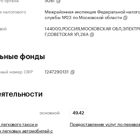
го органа
5081
 налогового
Межрайонная инспекция Федеральной налог
службы №23 по Московской области
вой
144000,РОССИЯ,МОСКОВСКАЯ ОБЛ,ЭЛЕКТР
Г,СОВЕТСКАЯ УЛ,26А
ьные фонды
нный номер СФР
1247290131
еятельности
49.42
ОСНОВНОЙ
 легкового такси и
Предоставление услуг по перево
 легковых автомобилей с