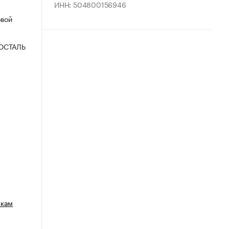
ИНН: 504800156946
овой
ОСТАЛЬ
зкам