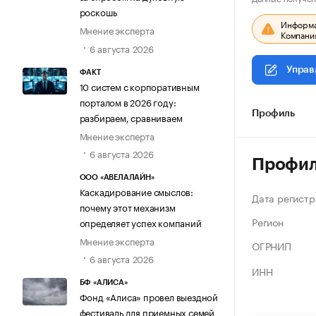
роскошь
Информац
Мнение эксперта
Компания
6 августа 2026
Управ
ФАКТ
10 систем с корпоративным
порталом в 2026 году:
Профиль
разбираем, сравниваем
Мнение эксперта
6 августа 2026
Профи
ООО «АВЕЛАЛАЙН»
Каскадирование смыслов:
Дата регистр
почему этот механизм
Регион
определяет успех компаний
Мнение эксперта
ОГРНИП
6 августа 2026
ИНН
БФ «АЛИСА»
Фонд «Алиса» провел выездной
фестиваль для приемных семей