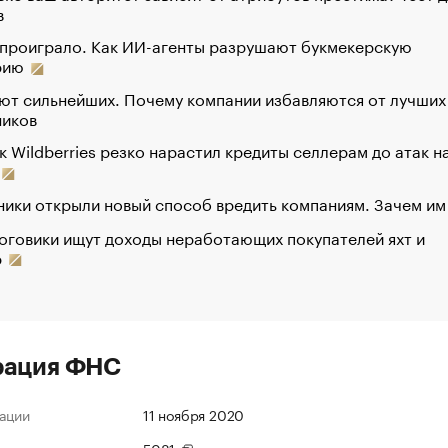
в
 проиграло. Как ИИ-агенты разрушают букмекерскую
рию
ют сильнейших. Почему компании избавляются от лучших
ников
к Wildberries резко нарастил кредиты селлерам до атак н
ики открыли новый способ вредить компаниям. Зачем им
оговики ищут доходы неработающих покупателей яхт и
р
рация ФНС
ации
11 ноября 2020