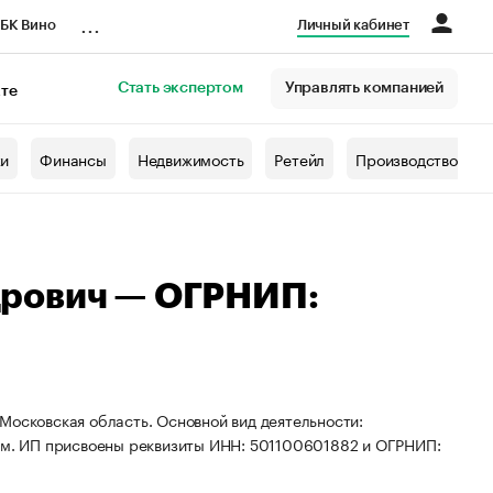
...
БК Вино
Личный кабинет
Стать экспертом
Управлять компанией
кте
азета
жи
Финансы
Недвижимость
Ретейл
Производство
дрович — ОГРНИП:
Московская область. Основной вид деятельности:
лем. ИП присвоены реквизиты ИНН: 501100601882 и ОГРНИП: