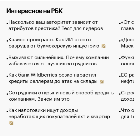
Интересное на РБК
Насколько ваш авторитет зависит от
«От спо
атрибутов престижа? Тест для лидеров
глава к
Казино проиграло. Как ИИ-агенты
«Деньги
разрушают букмекерскую индустрию
Маск в 
Выживают сильнейших. Почему компании
Функции
избавляются от лучших сотрудников
основ э
Как банк Wildberries резко нарастил
ЕС раз
кредиты селлерам до атак на склады
нефти —
Сотрудники открыли новый способ вредить
Стресс 
компаниям. Зачем им это
доходов
Как налоговики ищут доходы
Что обв
неработающих покупателей яхт и квартир
для Tel