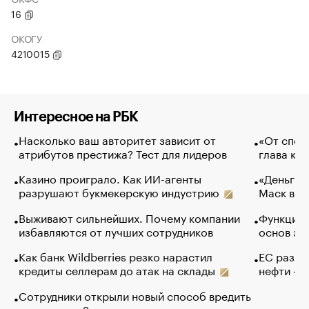
16
ОКОГУ
4210015
Интересное на РБК
Насколько ваш авторитет зависит от
«От спор
атрибутов престижа? Тест для лидеров
глава ко
Казино проиграло. Как ИИ-агенты
«Деньги б
разрушают букмекерскую индустрию
Маск в и
Выживают сильнейших. Почему компании
Функции 
избавляются от лучших сотрудников
основ эф
Как банк Wildberries резко нарастил
ЕС разре
кредиты селлерам до атак на склады
нефти — 
Сотрудники открыли новый способ вредить
компаниям. Зачем им это