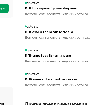
ДЕЙСТВУЕТ
туп
ИП Поликарпов Руслан Игоревич
Деятельность агентств недвижимости за...
ДЕЙСТВУЕТ
ИП Сажина Елена Анатольевна
Деятельность агентств недвижимости за...
ДЕЙСТВУЕТ
ИП Кених Вера Валентиновна
Деятельность агентств недвижимости за...
ДЕЙСТВУЕТ
ИП Калинюк Наталья Алексеевна
Деятельность агентств недвижимости за...
ля
«От спорта тело стареет иначе». Как живет глава ко
Другие предприниматели в