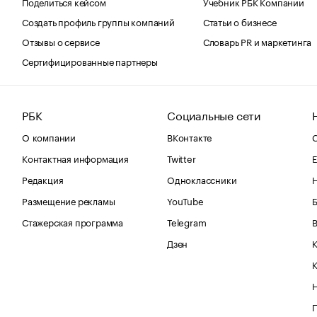
Поделиться кейсом
Учебник РБК Компании
Создать профиль группы компаний
Статьи о бизнесе
Отзывы о сервисе
Словарь PR и маркетинга
Сертифицированные партнеры
РБК
Социальные сети
О компании
ВКонтакте
С
Контактная информация
Twitter
Е
Редакция
Одноклассники
Размещение рекламы
YouTube
Стажерская программа
Telegram
В
Дзен
К