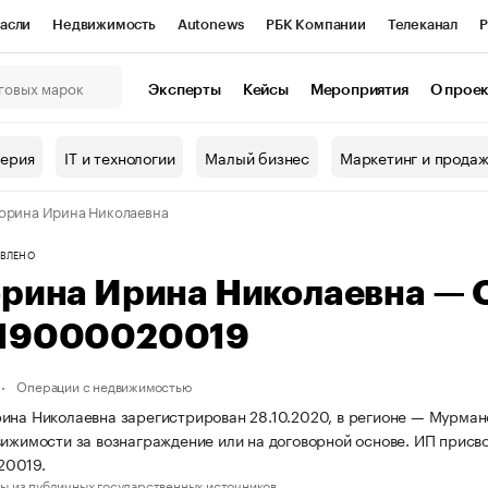
асли
Недвижимость
Autonews
РБК Компании
Телеканал
Р
К Курсы
РБК Life
Тренды
Визионеры
Национальные проекты
Эксперты
Кейсы
Мероприятия
О прое
онный клуб
Исследования
Кредитные рейтинги
Франшизы
Г
терия
IT и технологии
Малый бизнес
Маркетинг и прода
Проверка контрагентов
Политика
Экономика
Бизнес
орина Ирина Николаевна
ы
ВЛЕНО
орина Ирина Николаевна —
19000020019
Операции с недвижимостью
ина Николаевна зарегистрирован 28.10.2020, в регионе — Мурманс
вижимости за вознаграждение или на договорной основе. ИП прис
20019.
ы из публичных государственных источников.