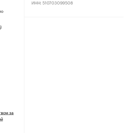
ИНН: 510703099508
по
вом за
ой