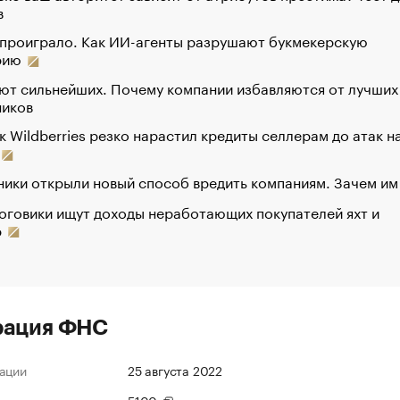
в
 проиграло. Как ИИ-агенты разрушают букмекерскую
рию
ют сильнейших. Почему компании избавляются от лучших
ников
к Wildberries резко нарастил кредиты селлерам до атак н
ики открыли новый способ вредить компаниям. Зачем им
оговики ищут доходы неработающих покупателей яхт и
р
рация ФНС
ации
25 августа 2022