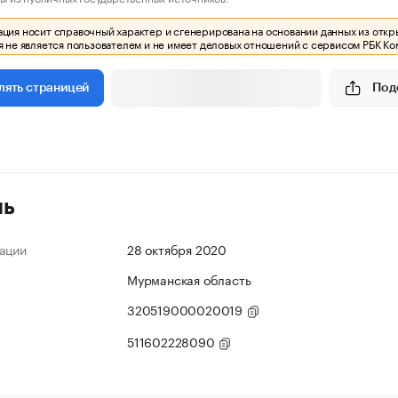
ия носит справочный характер и сгенерирована на основании данных из откр
 не является пользователем и не имеет деловых отношений с сервисом РБК Ко
Под
лять страницей
ль
ации
28 октября 2020
Мурманская область
320519000020019
511602228090