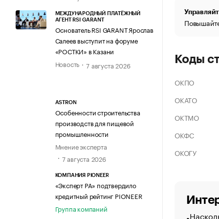
Управляйт
МЕЖДУНАРОДНЫЙ ПЛАТЁЖНЫЙ
АГЕНТ RSI GARANT
Повышайте
Основатель RSI GARANT Ярослав
Салеев выступит на форуме
«РОСТКИ» в Казани
Коды с
Новость
7 августа 2026
ОКПО
ОКАТО
ASTRON
Особенности строительства
ОКТМО
производств для пищевой
промышленности
ОКФС
Мнение эксперта
ОКОГУ
7 августа 2026
КОМПАНИЯ PIONEER
«Эксперт РА» подтвердило
кредитный рейтинг PIONEER
Интер
Группа компаний
Насколь