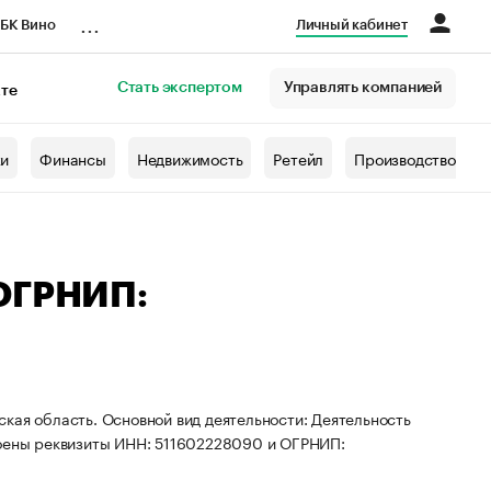
...
БК Вино
Личный кабинет
Стать экспертом
Управлять компанией
кте
азета
жи
Финансы
Недвижимость
Ретейл
Производство
 ОГРНИП:
кая область. Основной вид деятельности: Деятельность
воены реквизиты ИНН: 511602228090 и ОГРНИП: