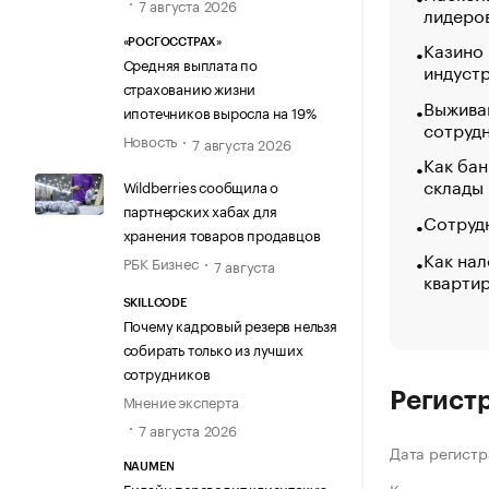
7 августа 2026
лидеро
Казино
«РОСГОССТРАХ»
Средняя выплата по
индуст
страхованию жизни
Выжива
ипотечников выросла на 19%
сотруд
Новость
7 августа 2026
Как бан
склады
Wildberries сообщила о
партнерских хабах для
Сотрудн
хранения товаров продавцов
Как нал
РБК Бизнес
7 августа
кварти
SKILLCODE
Почему кадровый резерв нельзя
собирать только из лучших
сотрудников
Регист
Мнение эксперта
7 августа 2026
Дата регистр
NAUMEN
Билайн переводит клиентскую