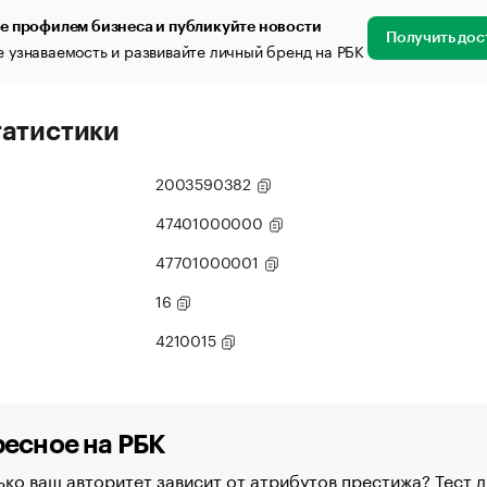
е профилем бизнеса и публикуйте новости
Получить дос
 узнаваемость и развивайте личный бренд на РБК
татистики
2003590382
47401000000
47701000001
16
4210015
есное на РБК
ко ваш авторитет зависит от атрибутов престижа? Тест д