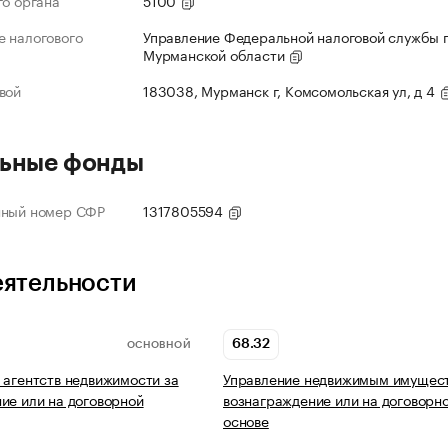
го органа
5100
 налогового
Управление Федеральной налоговой службы 
Мурманской области
вой
183038, Мурманск г, Комсомольская ул, д 4
ьные фонды
нный номер СФР
1317805594
еятельности
68.32
ОСНОВНОЙ
 агентств недвижимости за
Управление недвижимым имущест
ие или на договорной
вознаграждение или на договорн
основе