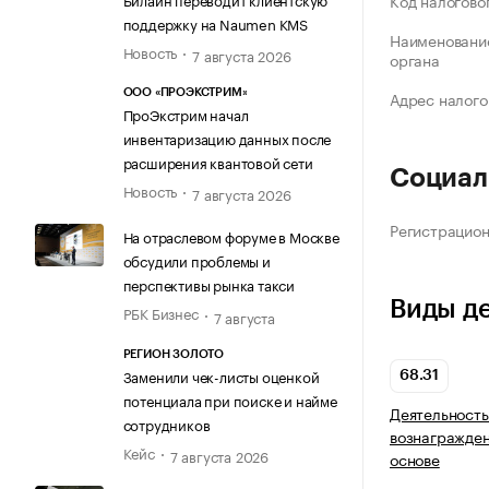
Код налогово
поддержку на Naumen KMS
Наименование
Новость
7 августа 2026
органа
ООО «ПРОЭКСТРИМ»
Адрес налого
ПроЭкстрим начал
инвентаризацию данных после
расширения квантовой сети
Социал
Новость
7 августа 2026
Регистрацио
На отраслевом форуме в Москве
обсудили проблемы и
перспективы рынка такси
Виды д
РБК Бизнес
7 августа
РЕГИОН ЗОЛОТО
Заменили чек-листы оценкой
68.31
потенциала при поиске и найме
Деятельность
сотрудников
вознагражден
Кейс
7 августа 2026
основе