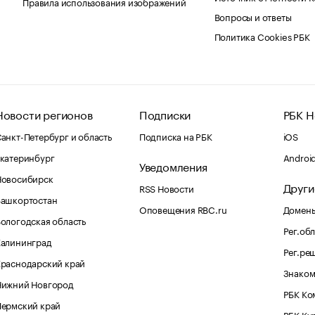
Правила использования изображений
Вопросы и ответы
Политика Cookies РБК
Новости регионов
Подписки
РБК Н
анкт-Петербург и область
Подписка на РБК
iOS
катеринбург
Androi
Уведомления
Новосибирск
Други
RSS Новости
Башкортостан
Оповещения RBC.ru
Домены
ологодская область
Рег.об
Калининград
Рег.ре
раснодарский край
Знаком
Нижний Новгород
РБК Ко
Пермский край
РБК Ку