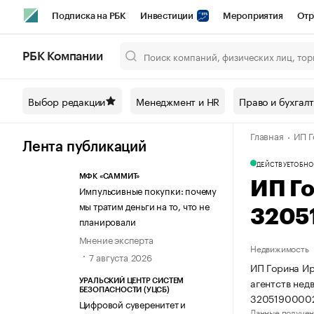
Подписка на РБК
Инвестиции
Мероприятия
Отр
Спорт
Школа управления РБК
РБК Образование
РБ
РБК Компании
Город
Стиль
Крипто
РБК Бизнес-среда
Дискусси
Выбор редакции
Менеджмент и HR
Право и бухгал
Спецпроекты СПб
Конференции СПб
Спецпроекты
Главная
ИП Г
Технологии и медиа
Финансы
Рынок наличной валют
Лента публикаций
ДЕЙСТВУЕТ
ОБНО
МФК «САММИТ»
ИП Г
Импульсивные покупки: почему
мы тратим деньги на то, что не
3205
планировали
Мнение эксперта
Недвижимость
7 августа 2026
ИП Горина Ир
агентств нед
УРАЛЬСКИЙ ЦЕНТР СИСТЕМ
БЕЗОПАСНОСТИ (УЦСБ)
3205190000
Цифровой суверенитет и
Данные получен