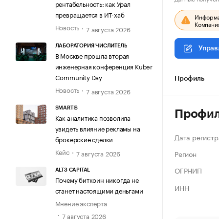
рентабельность: как Урал
превращается в ИТ-хаб
Информац
Компания
Новость
7 августа 2026
ЛАБОРАТОРИЯ ЧИСЛИТЕЛЬ
Управ
В Москве прошла вторая
инженерная конференция Kuber
Community Day
Профиль
Новость
7 августа 2026
SMARTIS
Профи
Как аналитика позволила
увидеть влияние рекламы на
Дата регистр
брокерские сделки
Кейс
Регион
7 августа 2026
ОГРНИП
ALT3 CAPITAL
Почему биткоин никогда не
ИНН
станет настоящими деньгами
Мнение эксперта
7 августа 2026