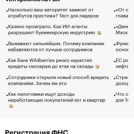
Насколько ваш авторитет зависит от
«От спо
атрибутов престижа? Тест для лидеров
глава к
Казино проиграло. Как ИИ-агенты
«Деньги
разрушают букмекерскую индустрию
Маск в 
Выживают сильнейших. Почему компании
Функции
избавляются от лучших сотрудников
основ э
Как банк Wildberries резко нарастил
ЕС раз
кредиты селлерам до атак на склады
нефти —
Сотрудники открыли новый способ вредить
Стресс 
компаниям. Зачем им это
доходов
Как налоговики ищут доходы
Что обв
неработающих покупателей яхт и квартир
для Tel
Регистрация ФНС