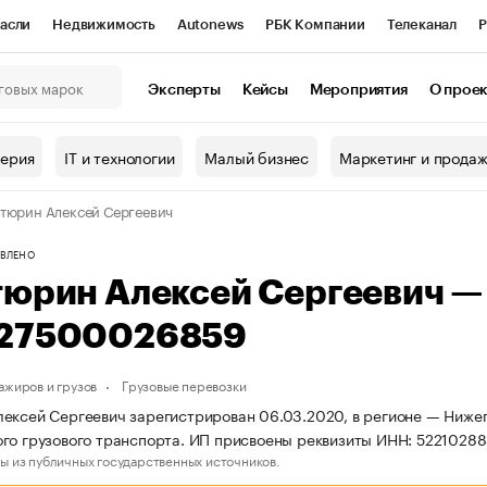
асли
Недвижимость
Autonews
РБК Компании
Телеканал
Р
К Курсы
РБК Life
Тренды
Визионеры
Национальные проекты
Эксперты
Кейсы
Мероприятия
О прое
онный клуб
Исследования
Кредитные рейтинги
Франшизы
Г
терия
IT и технологии
Малый бизнес
Маркетинг и прода
Проверка контрагентов
Политика
Экономика
Бизнес
тюрин Алексей Сергеевич
ы
ВЛЕНО
тюрин Алексей Сергеевич 
27500026859
ажиров и грузов
Грузовые перевозки
ексей Сергеевич зарегистрирован 06.03.2020, в регионе — Нижег
го грузового транспорта. ИП присвоены реквизиты ИНН: 522102
ы из публичных государственных источников.