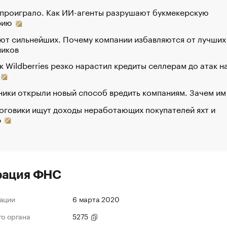
 проиграло. Как ИИ-агенты разрушают букмекерскую
рию
ют сильнейших. Почему компании избавляются от лучших
ников
к Wildberries резко нарастил кредиты селлерам до атак н
ики открыли новый способ вредить компаниям. Зачем им
оговики ищут доходы неработающих покупателей яхт и
р
рация ФНС
ации
6 марта 2020
го органа
5275