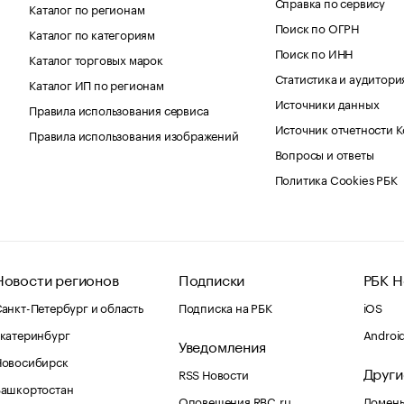
Справка по сервису
Каталог по регионам
Поиск по ОГРН
Каталог по категориям
Поиск по ИНН
Каталог торговых марок
Статистика и аудитори
Каталог ИП по регионам
Источники данных
Правила использования сервиса
Источник отчетности 
Правила использования изображений
Вопросы и ответы
Политика Cookies РБК
Новости регионов
Подписки
РБК Н
анкт-Петербург и область
Подписка на РБК
iOS
катеринбург
Androi
Уведомления
Новосибирск
Други
RSS Новости
Башкортостан
Оповещения RBC.ru
Домены