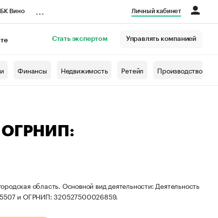
...
БК Вино
Личный кабинет
Стать экспертом
Управлять компанией
кте
азета
жи
Финансы
Недвижимость
Ретейл
Производство
— ОГРНИП:
ородская область. Основной вид деятельности: Деятельность
885507 и ОГРНИП: 320527500026859.