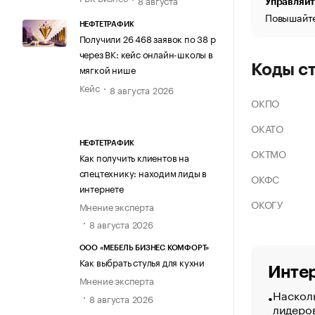
Управляйт
Повышайте
НЕФТЕТРАФИК
Получили 26 468 заявок по 38 р
через ВК: кейс онлайн-школы в
Коды с
мягкой нише
Кейс
8 августа 2026
ОКПО
ОКАТО
НЕФТЕТРАФИК
ОКТМО
Как получить клиентов на
спецтехнику: находим лиды в
ОКФС
интернете
ОКОГУ
Мнение эксперта
8 августа 2026
ООО «МЕБЕЛЬ БИЗНЕС КОМФОРТ»
Как выбрать стулья для кухни
Интер
Мнение эксперта
Насколь
8 августа 2026
лидеро