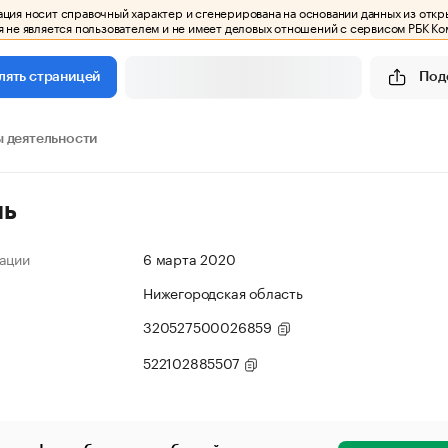
ия носит справочный характер и сгенерирована на основании данных из откр
 не является пользователем и не имеет деловых отношений с сервисом РБК Ко
Под
лять страницей
 деятельности
ль
ации
6 марта 2020
Нижегородская область
320527500026859
522102885507