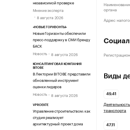
независимой проверке
Наименование
органа
Мнение эксперта
8 августа 2026
Адрес налого
«НОВЫЕ ГОРИЗОНТЫ»
Новые Горизонты обеспечили
пресс-поддержку в СМИ бренду
Социал
БАСК
Новость
8 августа 2026
Регистрацио
КОНСАЛТИНГОВАЯ КОМПАНИЯ
BITOBE
В Лектории BITOBE представили
Виды д
обновленный инструмент
оценки лидеров
Новость
8 августа 2026
49.41
Деятельность
VPROEKTE
транспорта
Управление строительством: как
студия реализует
архитектурный проект дома
47.11