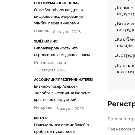
ООО ФИРМА «НОВОСТОМ»
Казино
Smile Symphony внедрили
индуст
цифровое моделирование
Выжива
улыбки перед винирами
сотруд
Новость
8 августа 2026
Как бан
ЗЕЛЁНЫЙ ЛИСТ
склады
Гипоаллергенность: что
Сотрудн
скрывается за модным словом
Мнение эксперта
Как нал
8 августа 2026
кварти
АССОЦИАЦИЯ ПРЕДПРИНИМАТЕЛЕЙ
Бизнес-спикер Алексей
Жолобов выступил на Форуме
креативных индустрий
Регист
Интервью
8 августа 2026
Дата регистр
RULIZOR
Почему рынок автомобилей с
Код налогово
пробегом нуждается в