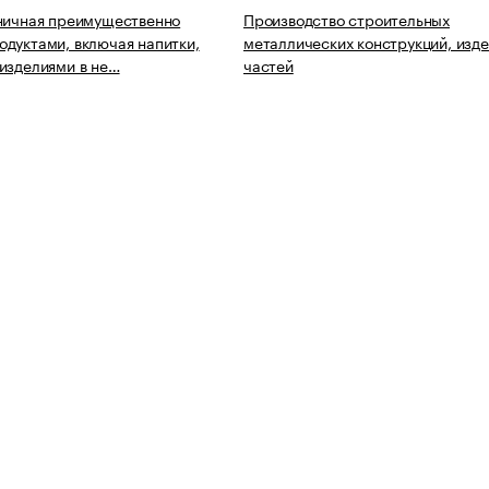
ничная преимущественно
Производство строительных
дуктами, включая напитки,
металлических конструкций, изде
изделиями в не…
частей