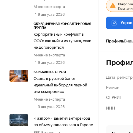
Информац
Мнение эксперта
Компания
9 августа 2026
Управ
ОБЪЕДИНЕННАЯ КОНСАЛТИНГОВАЯ
ГРУППА
Корпоративный конфликт в
ООО: как выйти из тупика, если
Профиль
Виды
не договориться
Мнение эксперта
9 августа 2026
Профи
БАРАБАШКА-СТРОЙ
Дата регистр
Осина в русской бане:
идеальный выбор для парной
Регион
или компромисс
ОГРНИП
Мнение эксперта
9 августа 2026
ИНН
«Газпром» заметил антирекорд
по объему запасов газа в Европе
РБК Бизнес
8 августа