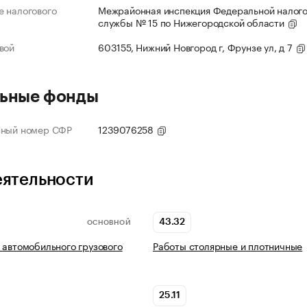
 налогового
Межрайонная инспекция Федеральной налог
службы № 15 по Нижегородской области
вой
603155, Нижний Новгород г, Фрунзе ул, д 7
ьные фонды
нный номер СФР
1239076258
еятельности
43.32
ОСНОВНОЙ
 автомобильного грузового
Работы столярные и плотничные
25.11