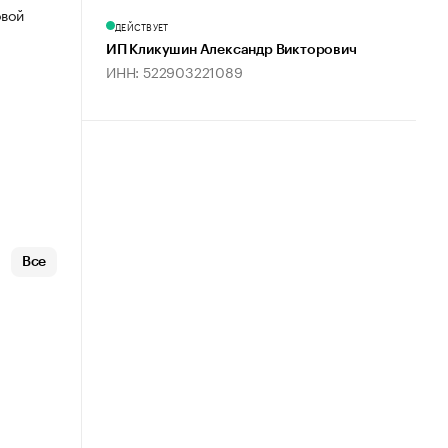
овой
ДЕЙСТВУЕТ
ИП Кликушин Александр Викторович
ИНН: 522903221089
Все