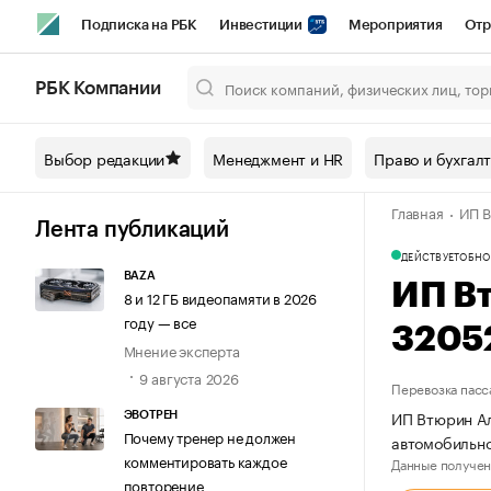
Подписка на РБК
Инвестиции
Мероприятия
Отр
Спорт
Школа управления РБК
РБК Образование
РБ
РБК Компании
Город
Стиль
Крипто
РБК Бизнес-среда
Дискусси
Выбор редакции
Менеджмент и HR
Право и бухгал
Спецпроекты СПб
Конференции СПб
Спецпроекты
Главная
ИП В
Технологии и медиа
Финансы
Рынок наличной валют
Лента публикаций
ДЕЙСТВУЕТ
ОБНО
BAZA
ИП В
8 и 12 ГБ видеопамяти в 2026
году — все
3205
Мнение эксперта
9 августа 2026
Перевозка пасс
ИП Втюрин Ал
ЭВОТРЕН
Почему тренер не должен
автомобильно
комментировать каждое
Данные получен
повторение