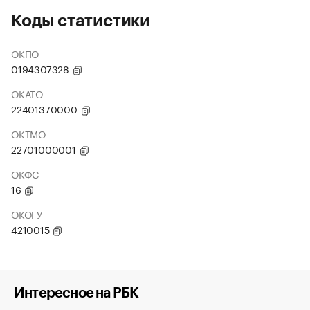
Коды статистики
ОКПО
0194307328
ОКАТО
22401370000
ОКТМО
22701000001
ОКФС
16
ОКОГУ
4210015
Интересное на РБК