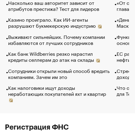
Насколько ваш авторитет зависит от
«От спо
атрибутов престижа? Тест для лидеров
глава к
Казино проиграло. Как ИИ-агенты
«Деньги
разрушают букмекерскую индустрию
Маск в 
Выживают сильнейших. Почему компании
Функции
избавляются от лучших сотрудников
основ э
Как банк Wildberries резко нарастил
ЕС раз
кредиты селлерам до атак на склады
нефти —
Сотрудники открыли новый способ вредить
Стресс 
компаниям. Зачем им это
доходов
Как налоговики ищут доходы
Что обв
неработающих покупателей яхт и квартир
для Tel
Регистрация ФНС