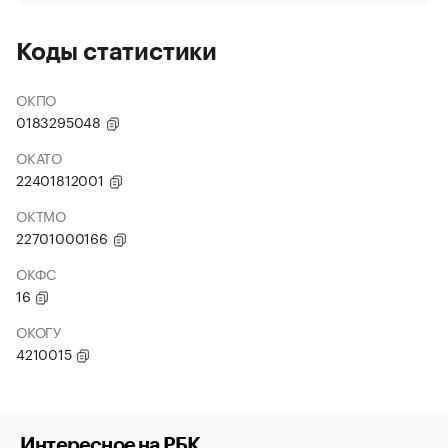
Коды статистики
ОКПО
0183295048
ОКАТО
22401812001
ОКТМО
22701000166
ОКФС
16
ОКОГУ
4210015
Интересное на РБК