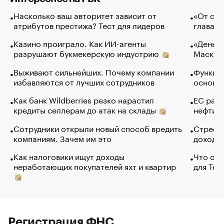
Насколько ваш авторитет зависит от
«От спо
атрибутов престижа? Тест для лидеров
глава к
Казино проиграло. Как ИИ-агенты
«Деньги
разрушают букмекерскую индустрию
Маск в 
Выживают сильнейших. Почему компании
Функции
избавляются от лучших сотрудников
основ э
Как банк Wildberries резко нарастил
ЕС раз
кредиты селлерам до атак на склады
нефти —
Сотрудники открыли новый способ вредить
Стресс 
компаниям. Зачем им это
доходов
Как налоговики ищут доходы
Что обв
неработающих покупателей яхт и квартир
для Tel
Регистрация ФНС