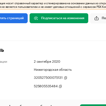
ия носит справочный характер и сгенерирована на основании данных из откр
 не является пользователем и не имеет деловых отношений с сервисом РБК Ко
Подписаться на изменения
По
лять страницей
ль
ации
2 сентября 2020
Нижегородская область
320527500075131
525805535484