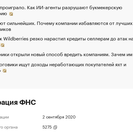
 проиграло. Как ИИ-агенты разрушают букмекерскую
рию
ют сильнейших. Почему компании избавляются от лучших
ников
к Wildberries резко нарастил кредиты селлерам до атак н
ики открыли новый способ вредить компаниям. Зачем им
оговики ищут доходы неработающих покупателей яхт и
р
рация ФНС
ации
2 сентября 2020
го органа
5275