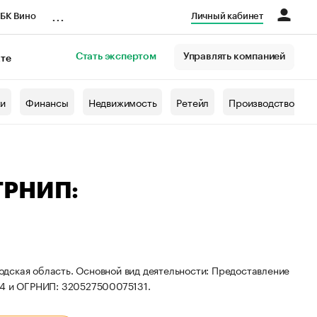
...
БК Вино
Личный кабинет
Стать экспертом
Управлять компанией
кте
азета
жи
Финансы
Недвижимость
Ретейл
Производство
ГРНИП:
дская область. Основной вид деятельности: Предоставление
84 и ОГРНИП: 320527500075131.