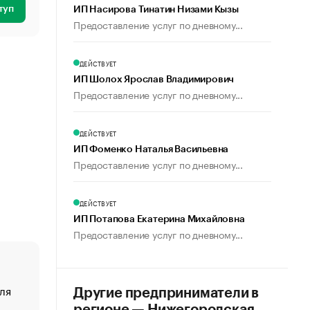
туп
ИП Насирова Тинатин Низами Кызы
Предоставление услуг по дневному...
ДЕЙСТВУЕТ
ИП Шолох Ярослав Владимирович
Предоставление услуг по дневному...
ДЕЙСТВУЕТ
ИП Фоменко Наталья Васильевна
Предоставление услуг по дневному...
ДЕЙСТВУЕТ
ИП Потапова Екатерина Михайловна
Предоставление услуг по дневному...
ля
«От спорта тело стареет иначе». Как живет глава ко
Другие предприниматели в
создавшей GTA