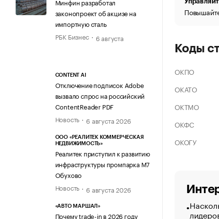
Минфин разработал
Управляйт
Повышайте
законопроект об акцизе на
импортную сталь
РБК Бизнес
6 августа
Коды с
ОКПО
CONTENT AI
Отключение подписок Adobe
ОКАТО
вызвало спрос на российский
ОКТМО
ContentReader PDF
Новость
6 августа 2026
ОКФС
ООО «РЕАЛИТЕК КОММЕРЧЕСКАЯ
ОКОГУ
НЕДВИЖИМОСТЬ»
Реалитек приступил к развитию
инфраструктуры промпарка М7
Обухово
Новость
Интер
6 августа 2026
Насколь
«АВТО МАРШАЛ»
лидеро
Почему trade-in в 2026 году