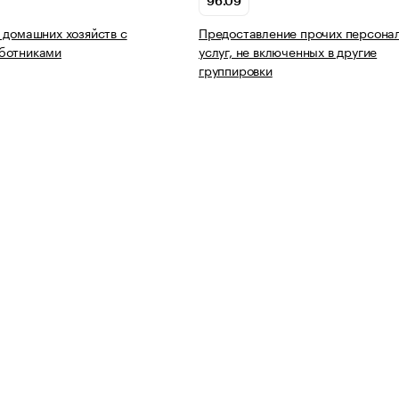
96.09
 домашних хозяйств с
Предоставление прочих персона
ботниками
услуг, не включенных в другие
группировки