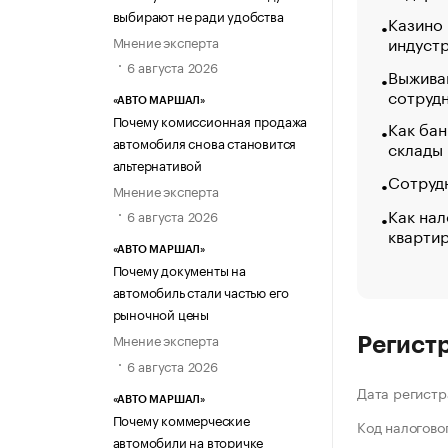
выбирают не ради удобства
Казино
индуст
Мнение эксперта
6 августа 2026
Выжива
сотруд
«АВТО МАРШАЛ»
Почему комиссионная продажа
Как бан
автомобиля снова становится
склады
альтернативой
Сотрудн
Мнение эксперта
Как нал
6 августа 2026
кварти
«АВТО МАРШАЛ»
Почему документы на
автомобиль стали частью его
рыночной цены
Мнение эксперта
Регист
6 августа 2026
Дата регистр
«АВТО МАРШАЛ»
Почему коммерческие
Код налогово
автомобили на вторичке