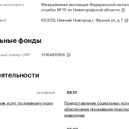
 налогового
Межрайонная инспекция Федеральной налог
службы № 15 по Нижегородской области
вой
603155, Нижний Новгород г, Фрунзе ул, д 7
ьные фонды
нный номер СФР
1316480506
еятельности
88.10
ОСНОВНОЙ
ие услуг по дневному уходу
Предоставление социальных услу
обеспечения проживания преста
инвалидам