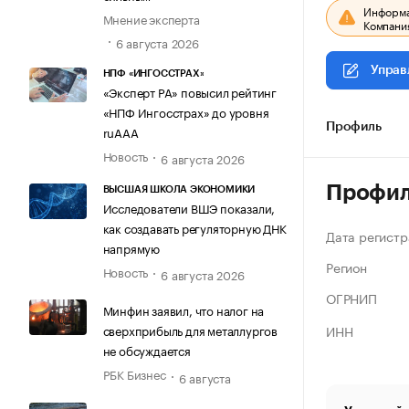
Информац
Мнение эксперта
Компания
6 августа 2026
Управ
НПФ «ИНГОССТРАХ»
«Эксперт РА» повысил рейтинг
«НПФ Ингосстрах» до уровня
Профиль
ruAAA
Новость
6 августа 2026
Профи
ВЫСШАЯ ШКОЛА ЭКОНОМИКИ
Исследователи ВШЭ показали,
как создавать регуляторную ДНК
Дата регистр
напрямую
Регион
Новость
6 августа 2026
ОГРНИП
Минфин заявил, что налог на
ИНН
сверхприбыль для металлургов
не обсуждается
РБК Бизнес
6 августа