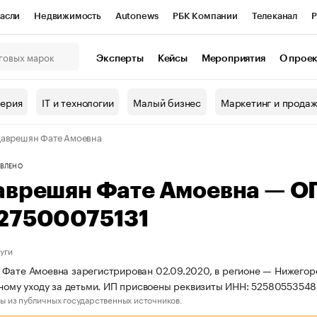
асли
Недвижимость
Autonews
РБК Компании
Телеканал
Р
К Курсы
РБК Life
Тренды
Визионеры
Национальные проекты
Эксперты
Кейсы
Мероприятия
О прое
онный клуб
Исследования
Кредитные рейтинги
Франшизы
Г
терия
IT и технологии
Малый бизнес
Маркетинг и прода
Проверка контрагентов
Политика
Экономика
Бизнес
аврешян Фате Амоевна
ы
ВЛЕНО
аврешян Фате Амоевна — О
27500075131
уги
Фате Амоевна зарегистрирован 02.09.2020, в регионе — Нижегоро
вному уходу за детьми. ИП присвоены реквизиты ИНН: 5258055354
ы из публичных государственных источников.