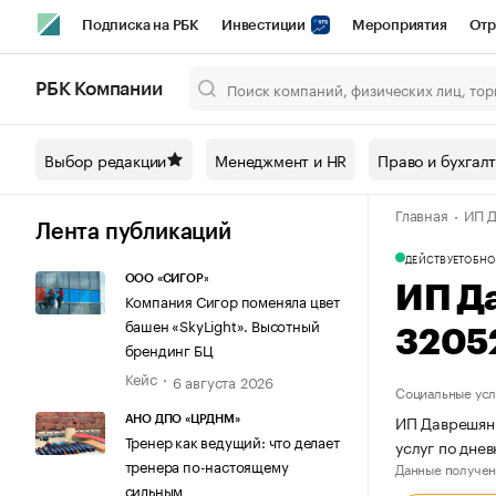
Подписка на РБК
Инвестиции
Мероприятия
Отр
Спорт
Школа управления РБК
РБК Образование
РБ
РБК Компании
Город
Стиль
Крипто
РБК Бизнес-среда
Дискусси
Выбор редакции
Менеджмент и HR
Право и бухгал
Спецпроекты СПб
Конференции СПб
Спецпроекты
Главная
ИП Д
Технологии и медиа
Финансы
Рынок наличной валют
Лента публикаций
ДЕЙСТВУЕТ
ОБНО
ООО «СИГОР»
ИП Д
Компания Сигор поменяла цвет
башен «SkyLight». Высотный
3205
брендинг БЦ
Кейс
6 августа 2026
Социальные усл
ИП Даврешян 
АНО ДПО «ЦРДНМ»
Тренер как ведущий: что делает
услуг по дне
тренера по-настоящему
Данные получен
сильным