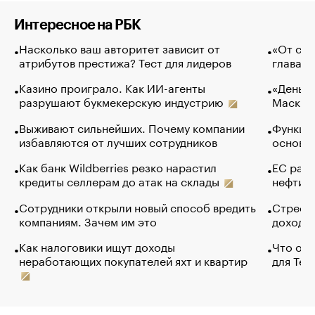
Интересное на РБК
Насколько ваш авторитет зависит от
«От спо
атрибутов престижа? Тест для лидеров
глава к
Казино проиграло. Как ИИ-агенты
«Деньги
разрушают букмекерскую индустрию
Маск в 
Выживают сильнейших. Почему компании
Функции
избавляются от лучших сотрудников
основ э
Как банк Wildberries резко нарастил
ЕС раз
кредиты селлерам до атак на склады
нефти —
Сотрудники открыли новый способ вредить
Стресс 
компаниям. Зачем им это
доходов
Как налоговики ищут доходы
Что обв
неработающих покупателей яхт и квартир
для Tel