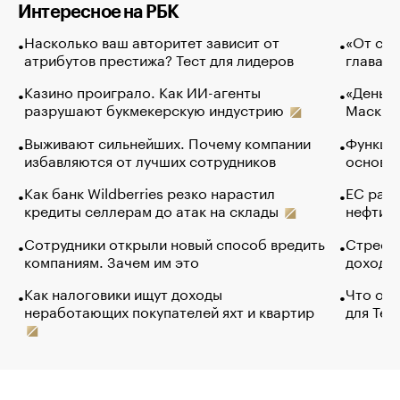
Интересное на РБК
Насколько ваш авторитет зависит от
«От спо
атрибутов престижа? Тест для лидеров
глава к
Казино проиграло. Как ИИ-агенты
«Деньги
разрушают букмекерскую индустрию
Маск в 
Выживают сильнейших. Почему компании
Функции
избавляются от лучших сотрудников
основ э
Как банк Wildberries резко нарастил
ЕС раз
кредиты селлерам до атак на склады
нефти —
Сотрудники открыли новый способ вредить
Стресс 
компаниям. Зачем им это
доходов
Как налоговики ищут доходы
Что обв
неработающих покупателей яхт и квартир
для Tel