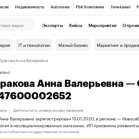
асли
Недвижимость
Autonews
РБК Компании
Телеканал
Р
К Курсы
РБК Life
Тренды
Визионеры
Национальные проекты
Эксперты
Кейсы
Мероприятия
О прое
онный клуб
Исследования
Кредитные рейтинги
Франшизы
Г
терия
IT и технологии
Малый бизнес
Маркетинг и прода
Проверка контрагентов
Политика
Экономика
Бизнес
ракова Анна Валерьевна
ы
ВЛЕНО
ракова Анна Валерьевна —
47600002652
овля
Деятельность универсальных магазинов
нна Валерьевна зарегистрирован 15.01.2020, в регионе — Новосиб
очая в неспециализированных магазинах. ИП присвоены реквизи
ы из публичных государственных источников.