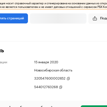
ия носит справочный характер и сгенерирована на основании данных из откр
 не является пользователем и не имеет деловых отношений с сервисом РБК Ко
Под
лять страницей
ль
ации
15 января 2020
Новосибирская область
320547600002652
544012763268