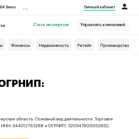
...
БК Вино
Личный кабинет
Стать экспертом
Управлять компанией
кте
азета
жи
Финансы
Недвижимость
Ретейл
Производство
 ОГРНИП:
ирская область. Основной вид деятельности: Торговля
ты ИНН: 544012763268 и ОГРНИП: 320547600002652.