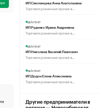
туп
ИП Смоленцева Анна Анатольевна
Торговля розничная прочая в...
ДЕЙСТВУЕТ
ИП Руденко Ирина Андреевна
Торговля розничная прочая в...
ДЕЙСТВУЕТ
ИП Николаев Василий Павлович
Торговля розничная прочая в...
ДЕЙСТВУЕТ
ИП Додон Елена Алексеевна
Торговля розничная прочая в...
ля
«От спорта тело стареет иначе». Как живет глава ко
Другие предприниматели в
создавшей GTA