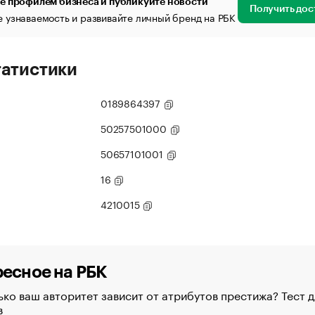
е профилем бизнеса и публикуйте новости
Получить дос
 узнаваемость и развивайте личный бренд на РБК
татистики
0189864397
50257501000
50657101001
16
4210015
есное на РБК
ко ваш авторитет зависит от атрибутов престижа? Тест д
в