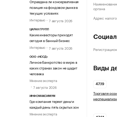
Оправдана ли консервативная
Наименование
позиция на фондовом рынке в
органа
текущих условиях
Адрес налого
Интервью
7 августа 2026
ЦАРАН ГРУПП
Какие инвесторы приходят
Социал
сегодня в банный бизнес
Интервью
7 августа 2026
Регистрацио
ООО «НССД»
Личное банкротство в мире: в
Виды д
каких странах закон не щадит
человека
Мнение эксперта
47.19
7 августа 2026
Торговля роз
ИНФОМАКСИМУМ
неспециализ
Где компания теряет деньги
каждый день: пять скрытых зон
Мнение эксперта