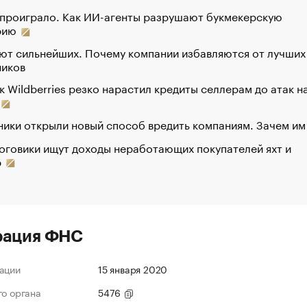
 проиграло. Как ИИ-агенты разрушают букмекерскую
рию
ют сильнейших. Почему компании избавляются от лучших
ников
к Wildberries резко нарастил кредиты селлерам до атак н
ики открыли новый способ вредить компаниям. Зачем им
оговики ищут доходы неработающих покупателей яхт и
р
рация ФНС
ации
15 января 2020
го органа
5476