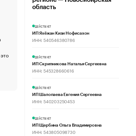
регионе — Новосибирская
«Деньги будут не нужны»: что рассказал Маск в инт
область
Economist
Функции менеджмента: пять ключевых основ эффект
ДЕЙСТВУЕТ
управления
ИП Яхёжан Кизи Нофисахон
а
ЕС разрешил конфискацию российской нефти — чем
ИНН: 540546380786
Москва
 это
Стресс обеспеченных людей: почему рост доходов 
ДЕЙСТВУЕТ
счастья
ИП Скрипникова Наталья Сергеевна
Что обвинения против Павла Дурова значат для Tele
ИНН: 545328660616
пользователей
ДЕЙСТВУЕТ
ИП Шалопаева Евгения Сергеевна
ИНН: 540203250453
ДЕЙСТВУЕТ
ИП Щербина Ольга Владимировна
ИНН: 543805098730