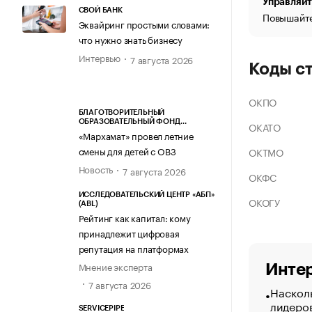
Управляйт
СВОЙ БАНК
Повышайте
Эквайринг простыми словами:
что нужно знать бизнесу
Интервью
7 августа 2026
Коды с
ОКПО
БЛАГОТВОРИТЕЛЬНЫЙ
ОБРАЗОВАТЕЛЬНЫЙ ФОНД
ОКАТО
«МАРХАМАТ»
«Мархамат» провел летние
смены для детей с ОВЗ
ОКТМО
Новость
7 августа 2026
ОКФС
ИССЛЕДОВАТЕЛЬСКИЙ ЦЕНТР «АБП»
ОКОГУ
(ABL)
Рейтинг как капитал: кому
принадлежит цифровая
репутация на платформах
Мнение эксперта
Интер
7 августа 2026
Насколь
лидеро
SERVICEPIPE