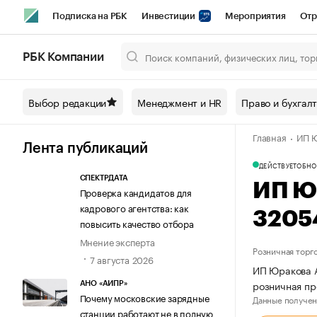
Подписка на РБК
Инвестиции
Мероприятия
Отр
Спорт
Школа управления РБК
РБК Образование
РБ
РБК Компании
Город
Стиль
Крипто
РБК Бизнес-среда
Дискусси
Выбор редакции
Менеджмент и HR
Право и бухгал
Спецпроекты СПб
Конференции СПб
Спецпроекты
Главная
ИП Ю
Технологии и медиа
Финансы
Рынок наличной валют
Лента публикаций
ДЕЙСТВУЕТ
ОБНО
СПЕКТРДАТА
ИП Ю
Проверка кандидатов для
кадрового агентства: как
3205
повысить качество отбора
Мнение эксперта
Розничная торг
7 августа 2026
ИП Юракова А
розничная пр
АНО «АИПР»
Почему московские зарядные
Данные получен
станции работают не в полную