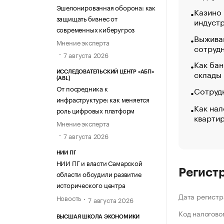
Эшелонированная оборона: как
Казино
защищать бизнес от
индуст
современных киберугроз
Выжива
Мнение эксперта
сотруд
7 августа 2026
Как бан
склады
ИССЛЕДОВАТЕЛЬСКИЙ ЦЕНТР «АБП»
(ABL)
От посредника к
Сотрудн
инфраструктуре: как меняется
Как нал
роль цифровых платформ
кварти
Мнение эксперта
7 августа 2026
НИИ ПГ
НИИ ПГ и власти Самарской
Регист
области обсудили развитие
исторического центра
Дата регистр
Новость
7 августа 2026
Код налогово
ВЫСШАЯ ШКОЛА ЭКОНОМИКИ