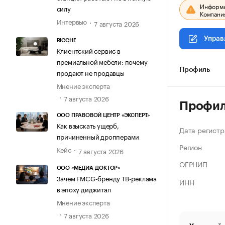
Информац
силу
Компания
Интервью
7 августа 2026
Управ
RICCHE
Клиентский сервис в
премиальной мебели: почему
Профиль
продают не продавцы
Мнение эксперта
7 августа 2026
Профи
ООО ПРАВОВОЙ ЦЕНТР «ЭКСПЕРТ»
Как взыскать ущерб,
Дата регистр
причиненный дропперами
Регион
Кейс
7 августа 2026
ОГРНИП
ООО «МЕДИА-ДОКТОР»
Зачем FMCG-бренду ТВ-реклама
ИНН
в эпоху диджитал
Мнение эксперта
7 августа 2026