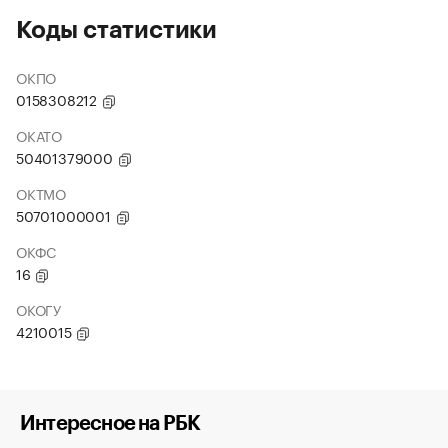
Коды статистики
ОКПО
0158308212
ОКАТО
50401379000
ОКТМО
50701000001
ОКФС
16
ОКОГУ
4210015
Интересное на РБК