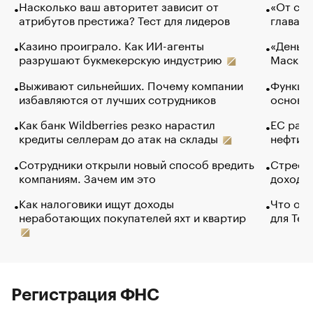
Насколько ваш авторитет зависит от
«От спо
атрибутов престижа? Тест для лидеров
глава к
Казино проиграло. Как ИИ-агенты
«Деньги
разрушают букмекерскую индустрию
Маск в 
Выживают сильнейших. Почему компании
Функции
избавляются от лучших сотрудников
основ э
Как банк Wildberries резко нарастил
ЕС раз
кредиты селлерам до атак на склады
нефти —
Сотрудники открыли новый способ вредить
Стресс 
компаниям. Зачем им это
доходов
Как налоговики ищут доходы
Что обв
неработающих покупателей яхт и квартир
для Tel
Регистрация ФНС