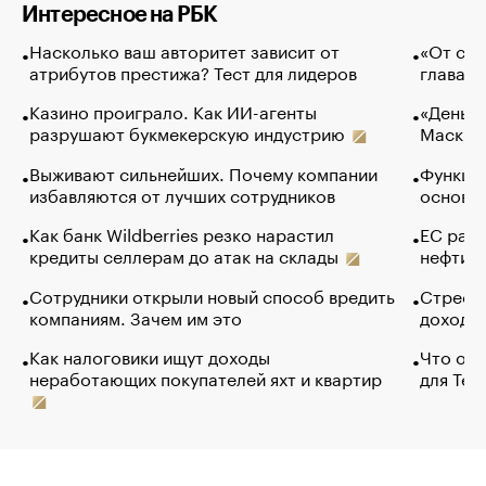
Интересное на РБК
Насколько ваш авторитет зависит от
«От спо
атрибутов престижа? Тест для лидеров
глава к
Казино проиграло. Как ИИ-агенты
«Деньги
разрушают букмекерскую индустрию
Маск в 
Выживают сильнейших. Почему компании
Функции
избавляются от лучших сотрудников
основ э
Как банк Wildberries резко нарастил
ЕС раз
кредиты селлерам до атак на склады
нефти —
Сотрудники открыли новый способ вредить
Стресс 
компаниям. Зачем им это
доходов
Как налоговики ищут доходы
Что обв
неработающих покупателей яхт и квартир
для Tel