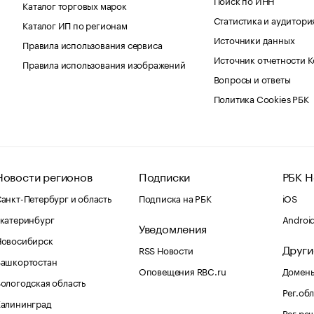
Каталог торговых марок
Статистика и аудитори
Каталог ИП по регионам
Источники данных
Правила использования сервиса
Источник отчетности 
Правила использования изображений
Вопросы и ответы
Политика Cookies РБК
Новости регионов
Подписки
РБК Н
анкт-Петербург и область
Подписка на РБК
iOS
катеринбург
Androi
Уведомления
Новосибирск
Други
RSS Новости
Башкортостан
Оповещения RBC.ru
Домены
ологодская область
Рег.об
Калининград
Рег.ре