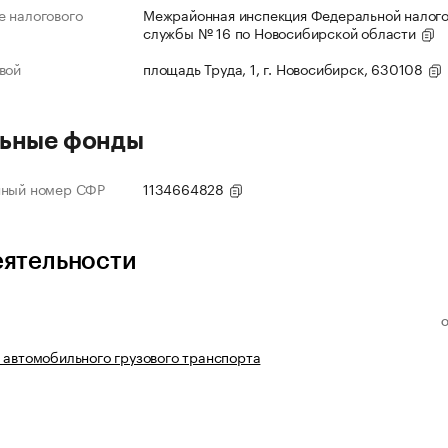
 налогового
Межрайонная инспекция Федеральной налог
службы № 16 по Новосибирской области
вой
площадь Труда, 1, г. Новосибирск, 630108
ьные фонды
нный номер СФР
1134664828
еятельности
 автомобильного грузового транспорта