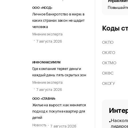
Управляйт
Повышайте
ООО «НССД»
Личное банкротство в мире: в
каких странах закон не щадит
человека
Коды с
Мнение эксперта
7 августа 2026
ОКПО
ОКАТО
ОКТМО
ИНФОМАКСИМУМ
Где компания теряет деньги
ОКФС
каждый день: пять скрытых зон
Мнение эксперта
ОКОГУ
7 августа 2026
ООО «СТАВНИ»
Жилье на вырост: как меняется
Интер
подход к покупке квартир для
детей
Насколь
Новость
лидеро
7 августа 2026