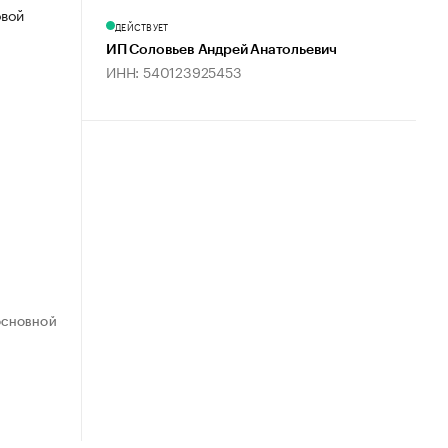
овой
ДЕЙСТВУЕТ
ИП Соловьев Андрей Анатольевич
ИНН: 540123925453
ОСНОВНОЙ