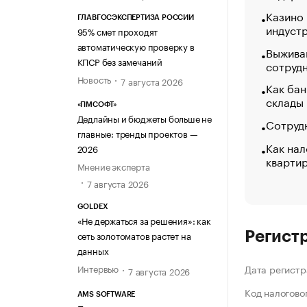
Казино
ГЛАВГОСЭКСПЕРТИЗА РОССИИ
индуст
95% смет проходят
автоматическую проверку в
Выжива
КПСР без замечаний
сотруд
Новость
7 августа 2026
Как бан
склады
«ПМСОФТ»
Дедлайны и бюджеты больше не
Сотрудн
главные: тренды проектов —
Как нал
2026
кварти
Мнение эксперта
7 августа 2026
GOLDEX
«Не держаться за решения»: как
сеть золотоматов растет на
Регист
данных
Интервью
Дата регистр
7 августа 2026
Код налогово
AMS SOFTWARE