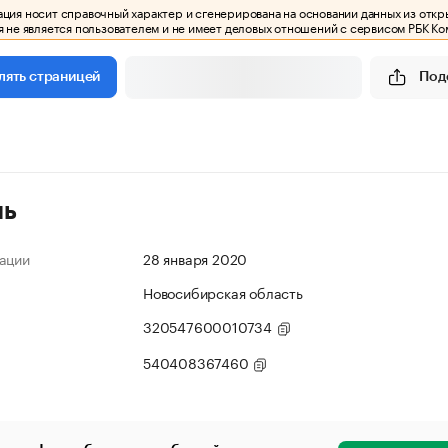
ия носит справочный характер и сгенерирована на основании данных из откр
 не является пользователем и не имеет деловых отношений с сервисом РБК Ко
Под
лять страницей
ль
ации
28 января 2020
Новосибирская область
320547600010734
540408367460