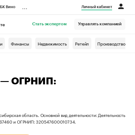
...
БК Вино
Личный кабинет
Стать экспертом
Управлять компанией
кте
азета
жи
Финансы
Недвижимость
Ретейл
Производство
 — ОГРНИП:
сибирская область. Основной вид деятельности: Деятельность
8367460 и ОГРНИП: 320547600010734.