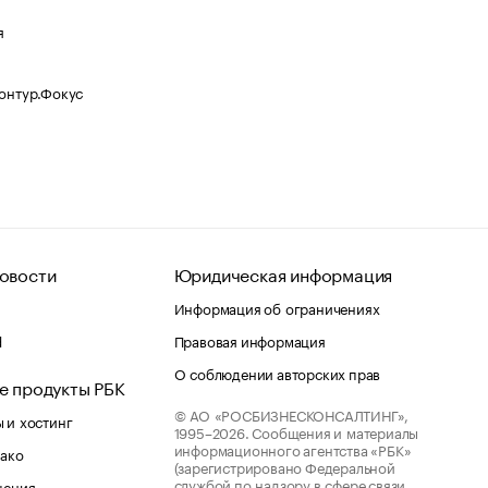
я
Контур.Фокус
овости
Юридическая информация
Информация об ограничениях
d
Правовая информация
О соблюдении авторских прав
е продукты РБК
© АО «РОСБИЗНЕСКОНСАЛТИНГ»,
 и хостинг
1995–2026.
Сообщения и материалы
информационного агентства «РБК»
лако
(зарегистрировано Федеральной
службой по надзору в сфере связи,
шения