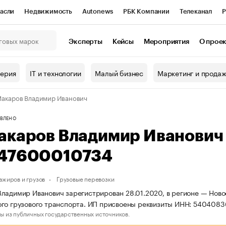
асли
Недвижимость
Autonews
РБК Компании
Телеканал
Р
К Курсы
РБК Life
Тренды
Визионеры
Национальные проекты
Эксперты
Кейсы
Мероприятия
О прое
онный клуб
Исследования
Кредитные рейтинги
Франшизы
Г
терия
IT и технологии
Малый бизнес
Маркетинг и прода
Проверка контрагентов
Политика
Экономика
Бизнес
акаров Владимир Иванович
ы
ВЛЕНО
акаров Владимир Иванович
47600010734
ажиров и грузов
Грузовые перевозки
ладимир Иванович зарегистрирован 28.01.2020, в регионе — Ново
ого грузового транспорта. ИП присвоены реквизиты ИНН: 54040
ы из публичных государственных источников.