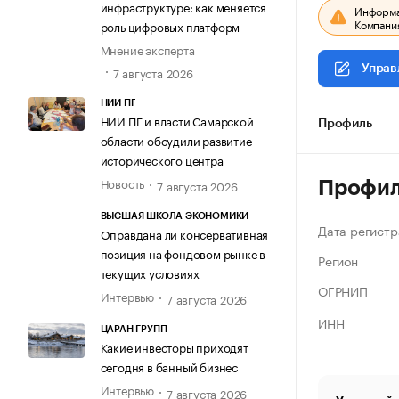
инфраструктуре: как меняется
Информац
Компания
роль цифровых платформ
Мнение эксперта
Управ
7 августа 2026
НИИ ПГ
НИИ ПГ и власти Самарской
Профиль
области обсудили развитие
исторического центра
Новость
7 августа 2026
Профи
ВЫСШАЯ ШКОЛА ЭКОНОМИКИ
Дата регистр
Оправдана ли консервативная
позиция на фондовом рынке в
Регион
текущих условиях
ОГРНИП
Интервью
7 августа 2026
ИНН
ЦАРАН ГРУПП
Какие инвесторы приходят
сегодня в банный бизнес
Интервью
7 августа 2026