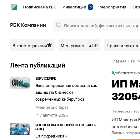
Подписка на РБК
Инвестиции
Мероприятия
Отр
Спорт
Школа управления РБК
РБК Образование
РБ
РБК Компании
Город
Стиль
Крипто
РБК Бизнес-среда
Дискусси
Выбор редакции
Менеджмент и HR
Право и бухгал
Спецпроекты СПб
Конференции СПб
Спецпроекты
Главная
ИП М
Технологии и медиа
Финансы
Рынок наличной валют
Лента публикаций
ДЕЙСТВУЕТ
ОБНО
SERVICEPIPE
ИП М
Эшелонированная оборона: как
защищать бизнес от
3205
современных киберугроз
Мнение эксперта
Перевозка пасс
7 августа 2026
ИП Макаров В
автомобильн
ИССЛЕДОВАТЕЛЬСКИЙ ЦЕНТР «АБП»
(ABL)
Данные получен
От посредника к