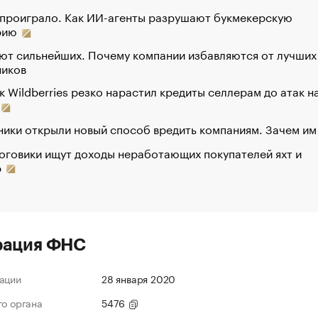
 проиграло. Как ИИ-агенты разрушают букмекерскую
рию
ют сильнейших. Почему компании избавляются от лучших
ников
к Wildberries резко нарастил кредиты селлерам до атак н
ики открыли новый способ вредить компаниям. Зачем им
оговики ищут доходы неработающих покупателей яхт и
р
рация ФНС
ации
28 января 2020
го органа
5476