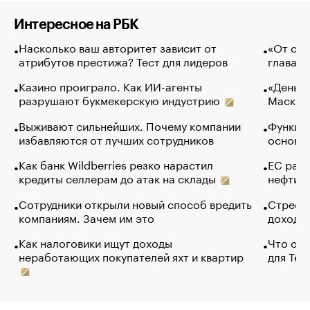
Интересное на РБК
Насколько ваш авторитет зависит от
«От спо
атрибутов престижа? Тест для лидеров
глава к
Казино проиграло. Как ИИ-агенты
«Деньги
разрушают букмекерскую индустрию
Маск в 
Выживают сильнейших. Почему компании
Функции
избавляются от лучших сотрудников
основ э
Как банк Wildberries резко нарастил
ЕС раз
кредиты селлерам до атак на склады
нефти —
Сотрудники открыли новый способ вредить
Стресс 
компаниям. Зачем им это
доходов
Как налоговики ищут доходы
Что обв
неработающих покупателей яхт и квартир
для Tel