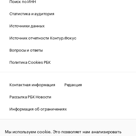
Поиск по ИНН
Статистика и аудитория
Источники данных
Источник отчетности Контур.Фокус
Вопросы и ответы
Политика Cookies РБК
Контактная информация
Редакция
Рассылка РБК Новости
Информация об ограничениях
Правовая информация
О соблюдении авторских прав
Мы используем cookie. Это позволяет нам анализировать
© АО «РОСБИЗНЕСКОНСАЛТИНГ»,
1995–2026.
Сообщения