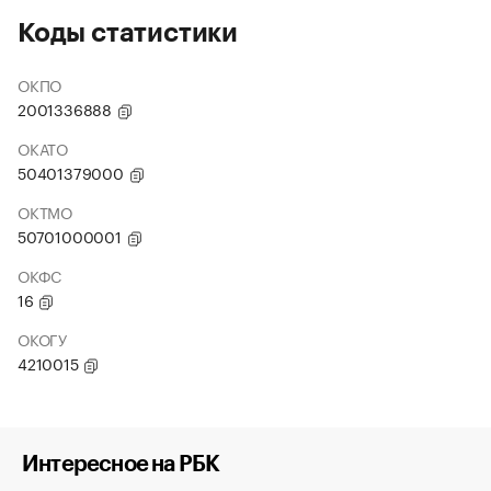
Коды статистики
ОКПО
2001336888
ОКАТО
50401379000
ОКТМО
50701000001
ОКФС
16
ОКОГУ
4210015
Интересное на РБК