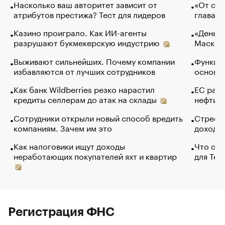
Насколько ваш авторитет зависит от
«От спо
атрибутов престижа? Тест для лидеров
глава к
Казино проиграло. Как ИИ-агенты
«Деньги
разрушают букмекерскую индустрию
Маск в 
Выживают сильнейших. Почему компании
Функции
избавляются от лучших сотрудников
основ э
Как банк Wildberries резко нарастил
ЕС раз
кредиты селлерам до атак на склады
нефти —
Сотрудники открыли новый способ вредить
Стресс 
компаниям. Зачем им это
доходов
Как налоговики ищут доходы
Что обв
неработающих покупателей яхт и квартир
для Tel
Регистрация ФНС