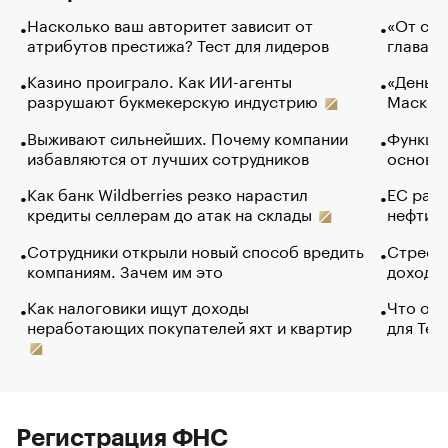
Насколько ваш авторитет зависит от
«От спо
атрибутов престижа? Тест для лидеров
глава к
Казино проиграло. Как ИИ-агенты
«Деньги
разрушают букмекерскую индустрию
Маск в 
Выживают сильнейших. Почему компании
Функции
избавляются от лучших сотрудников
основ э
Как банк Wildberries резко нарастил
ЕС раз
кредиты селлерам до атак на склады
нефти —
Сотрудники открыли новый способ вредить
Стресс 
компаниям. Зачем им это
доходов
Как налоговики ищут доходы
Что обв
неработающих покупателей яхт и квартир
для Tel
Регистрация ФНС