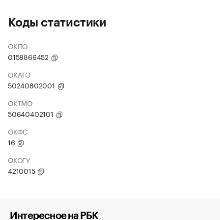
Коды статистики
ОКПО
0158866452
ОКАТО
50240802001
ОКТМО
50640402101
ОКФС
16
ОКОГУ
4210015
Интересное на РБК