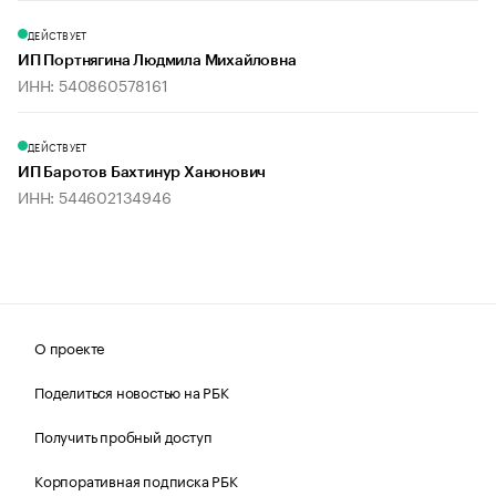
ДЕЙСТВУЕТ
ИП Портнягина Людмила Михайловна
ИНН: 540860578161
ДЕЙСТВУЕТ
ИП Баротов Бахтинур Ханонович
ИНН: 544602134946
О проекте
Поделиться новостью на РБК
Получить пробный доступ
Корпоративная подписка РБК