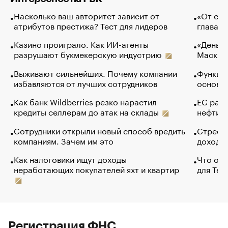
Насколько ваш авторитет зависит от
«От спо
атрибутов престижа? Тест для лидеров
глава к
Казино проиграло. Как ИИ-агенты
«Деньги
разрушают букмекерскую индустрию
Маск в 
Выживают сильнейших. Почему компании
Функции
избавляются от лучших сотрудников
основ э
Как банк Wildberries резко нарастил
ЕС раз
кредиты селлерам до атак на склады
нефти —
Сотрудники открыли новый способ вредить
Стресс 
компаниям. Зачем им это
доходов
Как налоговики ищут доходы
Что обв
неработающих покупателей яхт и квартир
для Tel
Регистрация ФНС