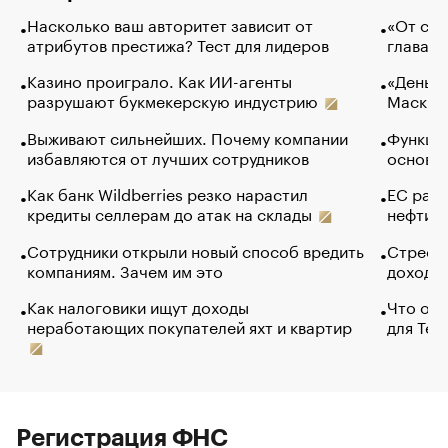
Насколько ваш авторитет зависит от
«От спо
атрибутов престижа? Тест для лидеров
глава к
Казино проиграло. Как ИИ-агенты
«Деньги
разрушают букмекерскую индустрию
Маск в 
Выживают сильнейших. Почему компании
Функции
избавляются от лучших сотрудников
основ э
Как банк Wildberries резко нарастил
ЕС раз
кредиты селлерам до атак на склады
нефти —
Сотрудники открыли новый способ вредить
Стресс 
компаниям. Зачем им это
доходов
Как налоговики ищут доходы
Что обв
неработающих покупателей яхт и квартир
для Tel
Регистрация ФНС