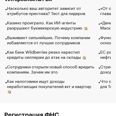
Насколько ваш авторитет зависит от
«От спо
атрибутов престижа? Тест для лидеров
глава к
Казино проиграло. Как ИИ-агенты
«Деньги
разрушают букмекерскую индустрию
Маск в 
Выживают сильнейших. Почему компании
Функции
избавляются от лучших сотрудников
основ э
Как банк Wildberries резко нарастил
ЕС раз
кредиты селлерам до атак на склады
нефти —
Сотрудники открыли новый способ вредить
Стресс 
компаниям. Зачем им это
доходов
Как налоговики ищут доходы
Что обв
неработающих покупателей яхт и квартир
для Tel
Регистрация ФНС