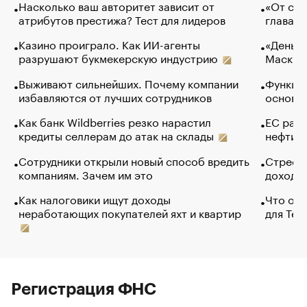
Насколько ваш авторитет зависит от
«От спо
атрибутов престижа? Тест для лидеров
глава к
Казино проиграло. Как ИИ-агенты
«Деньги
разрушают букмекерскую индустрию
Маск в 
Выживают сильнейших. Почему компании
Функции
избавляются от лучших сотрудников
основ э
Как банк Wildberries резко нарастил
ЕС раз
кредиты селлерам до атак на склады
нефти —
Сотрудники открыли новый способ вредить
Стресс 
компаниям. Зачем им это
доходов
Как налоговики ищут доходы
Что обв
неработающих покупателей яхт и квартир
для Tel
Регистрация ФНС