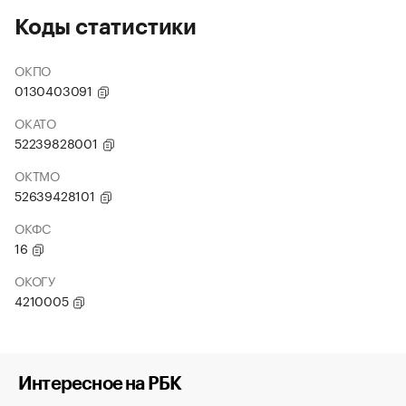
Коды статистики
ОКПО
0130403091
ОКАТО
52239828001
ОКТМО
52639428101
ОКФС
16
ОКОГУ
4210005
Интересное на РБК