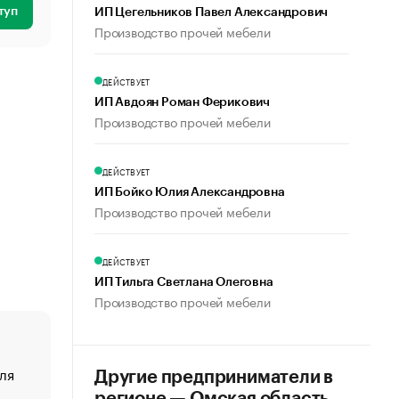
туп
ИП Цегельников Павел Александрович
Производство прочей мебели
ДЕЙСТВУЕТ
ИП Авдоян Роман Ферикович
Производство прочей мебели
ДЕЙСТВУЕТ
ИП Бойко Юлия Александровна
Производство прочей мебели
ДЕЙСТВУЕТ
ИП Тильга Светлана Олеговна
Производство прочей мебели
ля
«От спорта тело стареет иначе». Как живет глава ко
Другие предприниматели в
создавшей GTA