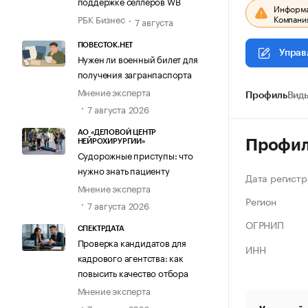
поддержке селлеров WB
Информац
Компания
РБК Бизнес
7 августа
ПОВЕСТОК.НЕТ
Управ
Нужен ли военный билет для
получения загранпаспорта
Мнение эксперта
Профиль
Виды
7 августа 2026
АО «ДЕЛОВОЙ ЦЕНТР
Профи
НЕЙРОХИРУРГИИ»
Судорожные приступы: что
нужно знать пациенту
Дата регистр
Мнение эксперта
Регион
7 августа 2026
ОГРНИП
СПЕКТРДАТА
Проверка кандидатов для
ИНН
кадрового агентства: как
повысить качество отбора
Мнение эксперта
7 августа 2026