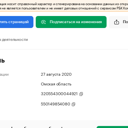
ия носит справочный характер и сгенерирована на основании данных из откр
 не является пользователем и не имеет деловых отношений с сервисом РБК Ко
Подписаться на изменения
По
лять страницей
 деятельности
ль
ации
27 августа 2020
Омская область
320554300044921
550149854080