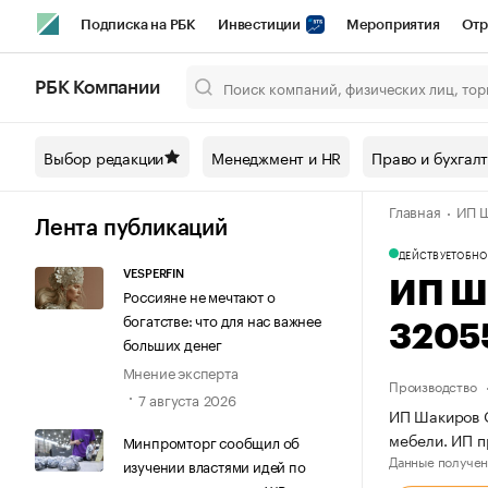
Подписка на РБК
Инвестиции
Мероприятия
Отр
Спорт
Школа управления РБК
РБК Образование
РБ
РБК Компании
Город
Стиль
Крипто
РБК Бизнес-среда
Дискусси
Выбор редакции
Менеджмент и HR
Право и бухгал
Спецпроекты СПб
Конференции СПб
Спецпроекты
Главная
ИП Ш
Технологии и медиа
Финансы
Рынок наличной валют
Лента публикаций
ДЕЙСТВУЕТ
ОБНО
VESPERFIN
ИП Ш
Россияне не мечтают о
богатстве: что для нас важнее
3205
больших денег
Мнение эксперта
Производство
7 августа 2026
ИП Шакиров О
мебели. ИП 
Минпромторг сообщил об
Данные получен
изучении властями идей по