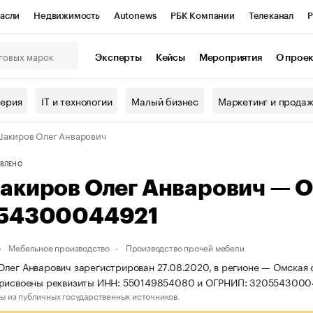
асли
Недвижимость
Autonews
РБК Компании
Телеканал
Р
К Курсы
РБК Life
Тренды
Визионеры
Национальные проекты
Эксперты
Кейсы
Мероприятия
О прое
онный клуб
Исследования
Кредитные рейтинги
Франшизы
Г
терия
IT и технологии
Малый бизнес
Маркетинг и прода
Проверка контрагентов
Политика
Экономика
Бизнес
акиров Олег Анварович
ы
ВЛЕНО
акиров Олег Анварович — 
54300044921
Мебельное производство
Производство прочей мебели
лег Анварович зарегистрирован 27.08.2020, в регионе — Омская 
присвоены реквизиты ИНН: 550149854080 и ОГРНИП: 3205543000
ы из публичных государственных источников.