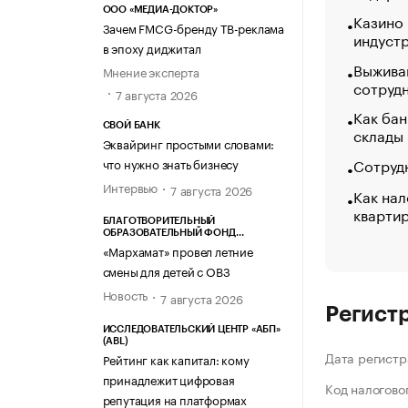
ООО «МЕДИА-ДОКТОР»
Казино
Зачем FMCG-бренду ТВ-реклама
индуст
в эпоху диджитал
Выжива
Мнение эксперта
сотруд
7 августа 2026
Как бан
СВОЙ БАНК
склады
Эквайринг простыми словами:
Сотрудн
что нужно знать бизнесу
Интервью
7 августа 2026
Как нал
кварти
БЛАГОТВОРИТЕЛЬНЫЙ
ОБРАЗОВАТЕЛЬНЫЙ ФОНД
«МАРХАМАТ»
«Мархамат» провел летние
смены для детей с ОВЗ
Новость
7 августа 2026
Регист
ИССЛЕДОВАТЕЛЬСКИЙ ЦЕНТР «АБП»
(ABL)
Дата регистр
Рейтинг как капитал: кому
принадлежит цифровая
Код налогово
репутация на платформах