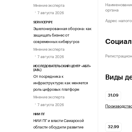
Наименование
Мнение эксперта
органа
7 августа 2026
Адрес налого
SERVICEPIPE
Эшелонированная оборона: как
защищать бизнес от
современных киберугроз
Социал
Мнение эксперта
Регистрацио
7 августа 2026
ИССЛЕДОВАТЕЛЬСКИЙ ЦЕНТР «АБП»
(ABL)
От посредника к
Виды д
инфраструктуре: как меняется
роль цифровых платформ
31.09
Мнение эксперта
7 августа 2026
Производств
НИИ ПГ
НИИ ПГ и власти Самарской
области обсудили развитие
32.99