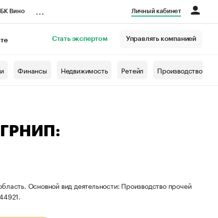
...
БК Вино
Личный кабинет
Стать экспертом
Управлять компанией
кте
азета
жи
Финансы
Недвижимость
Ретейл
Производство
ОГРНИП:
область. Основной вид деятельности: Производство прочей
44921.