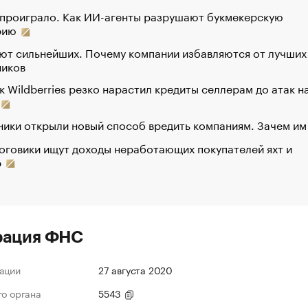
 проиграло. Как ИИ-агенты разрушают букмекерскую
рию
ют сильнейших. Почему компании избавляются от лучших
ников
к Wildberries резко нарастил кредиты селлерам до атак н
ики открыли новый способ вредить компаниям. Зачем им
оговики ищут доходы неработающих покупателей яхт и
р
рация ФНС
ации
27 августа 2020
го органа
5543