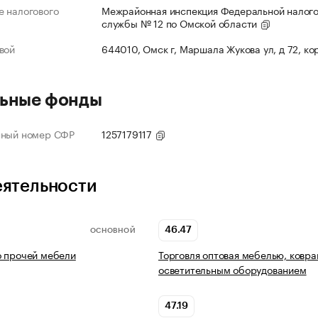
 налогового
Межрайонная инспекция Федеральной налог
службы № 12 по Омской области
вой
644010, Омск г, Маршала Жукова ул, д 72, ко
ьные фонды
нный номер СФР
1257179117
еятельности
46.47
ОСНОВНОЙ
о прочей мебели
Торговля оптовая мебелью, ковра
осветительным оборудованием
47.19