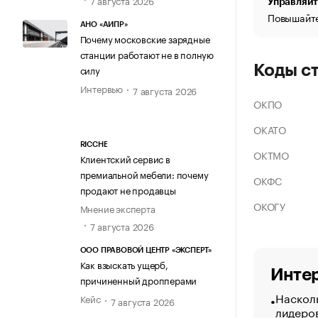
Управляйт
Повышайте
АНО «АИПР»
Почему московские зарядные
станции работают не в полную
Коды с
силу
Интервью
7 августа 2026
ОКПО
ОКАТО
RICCHE
ОКТМО
Клиентский сервис в
премиальной мебели: почему
ОКФС
продают не продавцы
ОКОГУ
Мнение эксперта
7 августа 2026
ООО ПРАВОВОЙ ЦЕНТР «ЭКСПЕРТ»
Как взыскать ущерб,
Интер
причиненный дропперами
Насколь
Кейс
7 августа 2026
лидеро