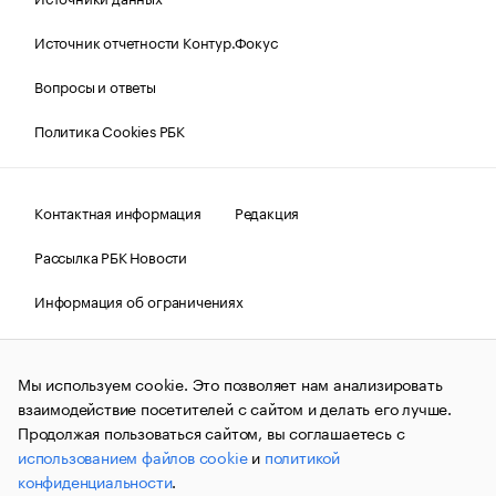
Источник отчетности Контур.Фокус
Вопросы и ответы
Политика Cookies РБК
Контактная информация
Редакция
Рассылка РБК Новости
Информация об ограничениях
Правовая информация
О соблюдении авторских прав
Мы используем cookie. Это позволяет нам анализировать
© АО «РОСБИЗНЕСКОНСАЛТИНГ»,
1995–2026.
Сообщения
и материалы информационного агентства «РБК»
взаимодействие посетителей с сайтом и делать его лучше.
(зарегистрировано Федеральной службой по надзору в сфере
Продолжая пользоваться сайтом, вы соглашаетесь с
связи, информационных технологий и массовых
использованием файлов cookie
и
политикой
коммуникаций (Роскомнадзор) 09.12.2015 за номером ИА
№ФС77-63848) сопровождаются пометкой «РБК». Отдельные
конфиденциальности
.
публикации могут содержать информацию,