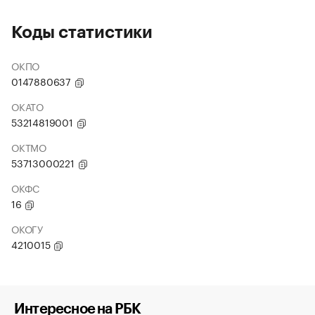
Коды статистики
ОКПО
0147880637
ОКАТО
53214819001
ОКТМО
53713000221
ОКФС
16
ОКОГУ
4210015
Интересное на РБК