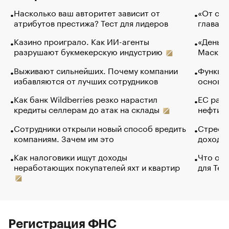
Насколько ваш авторитет зависит от
«От спо
атрибутов престижа? Тест для лидеров
глава к
Казино проиграло. Как ИИ-агенты
«Деньги
разрушают букмекерскую индустрию
Маск в 
Выживают сильнейших. Почему компании
Функции
избавляются от лучших сотрудников
основ э
Как банк Wildberries резко нарастил
ЕС раз
кредиты селлерам до атак на склады
нефти —
Сотрудники открыли новый способ вредить
Стресс 
компаниям. Зачем им это
доходов
Как налоговики ищут доходы
Что обв
неработающих покупателей яхт и квартир
для Tel
Регистрация ФНС