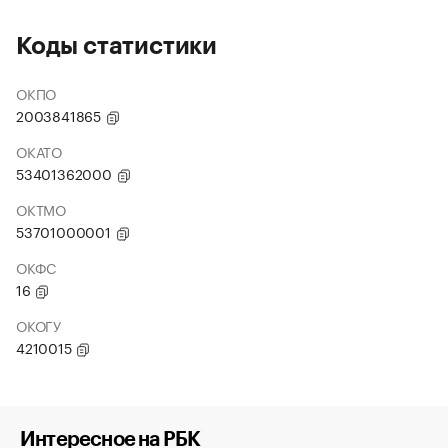
Коды статистики
ОКПО
2003841865
ОКАТО
53401362000
ОКТМО
53701000001
ОКФС
16
ОКОГУ
4210015
Интересное на РБК