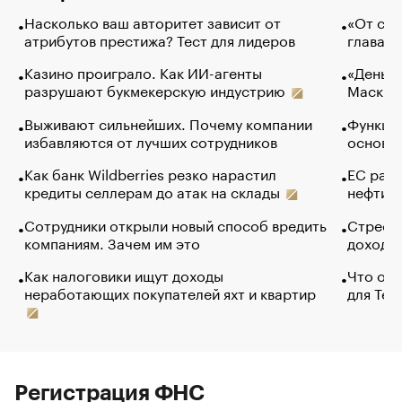
Насколько ваш авторитет зависит от
«От спо
атрибутов престижа? Тест для лидеров
глава к
Казино проиграло. Как ИИ-агенты
«Деньги
разрушают букмекерскую индустрию
Маск в 
Выживают сильнейших. Почему компании
Функции
избавляются от лучших сотрудников
основ э
Как банк Wildberries резко нарастил
ЕС раз
кредиты селлерам до атак на склады
нефти —
Сотрудники открыли новый способ вредить
Стресс 
компаниям. Зачем им это
доходов
Как налоговики ищут доходы
Что обв
неработающих покупателей яхт и квартир
для Tel
Регистрация ФНС