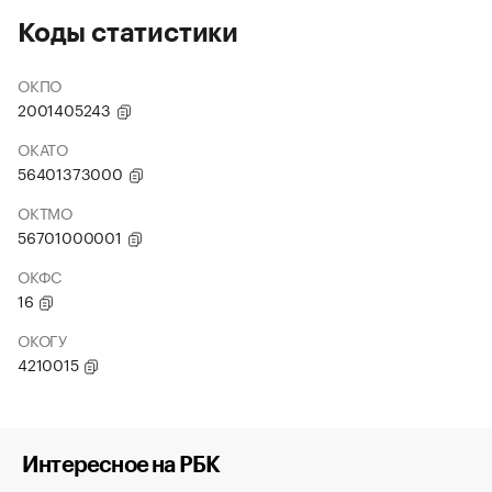
Коды статистики
ОКПО
2001405243
ОКАТО
56401373000
ОКТМО
56701000001
ОКФС
16
ОКОГУ
4210015
Интересное на РБК