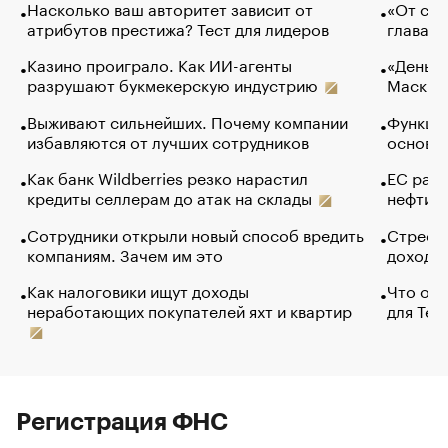
Насколько ваш авторитет зависит от
«От спо
атрибутов престижа? Тест для лидеров
глава к
Казино проиграло. Как ИИ-агенты
«Деньги
разрушают букмекерскую индустрию
Маск в 
Выживают сильнейших. Почему компании
Функции
избавляются от лучших сотрудников
основ э
Как банк Wildberries резко нарастил
ЕС раз
кредиты селлерам до атак на склады
нефти —
Сотрудники открыли новый способ вредить
Стресс 
компаниям. Зачем им это
доходов
Как налоговики ищут доходы
Что обв
неработающих покупателей яхт и квартир
для Tel
Регистрация ФНС