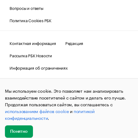
Вопросы и ответы
Политика Cookies РБК
Контактная информация
Редакция
Рассылка РБК Новости
Информация об ограничениях
Правовая информация
О соблюдении авторских прав
Мы используем cookie. Это позволяет нам анализировать
© АО «РОСБИЗНЕСКОНСАЛТИНГ»,
1995–2026.
Сообщения
и материалы информационного агентства «РБК»
взаимодействие посетителей с сайтом и делать его лучше.
(зарегистрировано Федеральной службой по надзору в сфере
Продолжая пользоваться сайтом, вы соглашаетесь с
связи, информационных технологий и массовых
использованием файлов cookie
и
политикой
коммуникаций (Роскомнадзор) 09.12.2015 за номером ИА
№ФС77-63848) сопровождаются пометкой «РБК». Отдельные
конфиденциальности
.
публикации могут содержать информацию,
не предназначенную для пользователей
до 18 лет.
companycardsfeedback@rbc.ru
Понятно