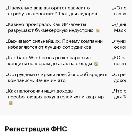
Насколько ваш авторитет зависит от
«От спо
атрибутов престижа? Тест для лидеров
глава к
Казино проиграло. Как ИИ-агенты
«Деньги
разрушают букмекерскую индустрию
Маск в 
Выживают сильнейших. Почему компании
Функции
избавляются от лучших сотрудников
основ э
Как банк Wildberries резко нарастил
ЕС раз
кредиты селлерам до атак на склады
нефти —
Сотрудники открыли новый способ вредить
Стресс 
компаниям. Зачем им это
доходов
Как налоговики ищут доходы
Что обв
неработающих покупателей яхт и квартир
для Tel
Регистрация ФНС