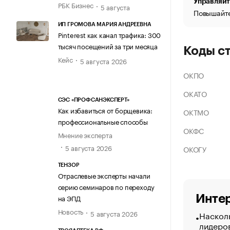
Управляйт
РБК Бизнес
5 августа
Повышайте
ИП ГРОМОВА МАРИЯ АНДРЕЕВНА
Pinterest как канал трафика: 300
тысяч посещений за три месяца
Коды с
Кейс
5 августа 2026
ОКПО
ОКАТО
СЭС «ПРОФСАНЭКСПЕРТ»
Как избавиться от борщевика:
ОКТМО
профессиональные способы
ОКФС
Мнение эксперта
5 августа 2026
ОКОГУ
ТЕНЗОР
Отраслевые эксперты начали
серию семинаров по переходу
Интер
на ЭПД
Новость
5 августа 2026
Насколь
лидеро