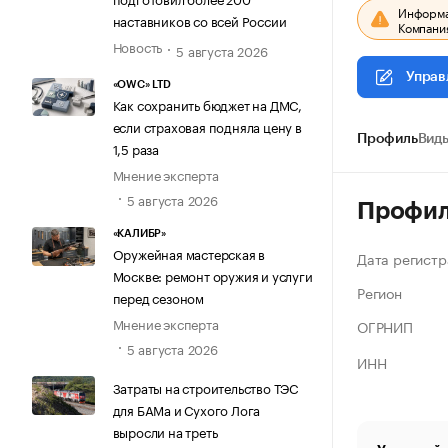
Информац
наставников со всей России
Компания
Новость
5 августа 2026
Управ
«OWC» LTD
Как сохранить бюджет на ДМС,
если страховая подняла цену в
Профиль
Виды
1,5 раза
Мнение эксперта
5 августа 2026
Профи
«КАЛИБР»
Оружейная мастерская в
Дата регистр
Москве: ремонт оружия и услуги
Регион
перед сезоном
Мнение эксперта
ОГРНИП
5 августа 2026
ИНН
Затраты на строительство ТЭС
для БАМа и Сухого Лога
выросли на треть