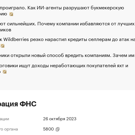
 проиграло. Как ИИ-агенты разрушают букмекерскую
рию
ют сильнейших. Почему компании избавляются от лучших
ников
к Wildberries резко нарастил кредиты селлерам до атак н
ики открыли новый способ вредить компаниям. Зачем им
оговики ищут доходы неработающих покупателей яхт и
р
рация ФНС
ации
26 октября 2023
го органа
5800