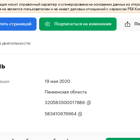
ия носит справочный характер и сгенерирована на основании данных из откр
 не является пользователем и не имеет деловых отношений с сервисом РБК Ко
Подписаться на изменения
По
лять страницей
 деятельности
ль
ации
19 мая 2020
Пензенская область
320583500017886
583410679964