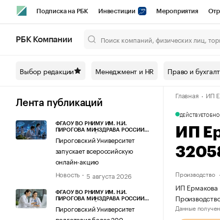
Подписка на РБК
Инвестиции
Мероприятия
Отр
Спорт
Школа управления РБК
РБК Образование
РБ
РБК Компании
Город
Стиль
Крипто
РБК Бизнес-среда
Дискусси
Выбор редакции
Менеджмент и HR
Право и бухгал
Спецпроекты СПб
Конференции СПб
Спецпроекты
Главная
ИП Е
Технологии и медиа
Финансы
Рынок наличной валют
Лента публикаций
ДЕЙСТВУЕТ
ОБНО
ФГАОУ ВО РНИМУ ИМ. Н.И.
ИП Е
ПИРОГОВА МИНЗДРАВА РОССИИ
(ПИРОГОВСКИЙ УНИВЕРСИТЕТ)
Пироговский Университет
3205
запускает всероссийскую
онлайн-акцию
Новость
Производство
5 августа 2026
ИП Ермакова 
ФГАОУ ВО РНИМУ ИМ. Н.И.
Производство
ПИРОГОВА МИНЗДРАВА РОССИИ
(ПИРОГОВСКИЙ УНИВЕРСИТЕТ)
Данные получен
Пироговский Университет
подготовил более 200