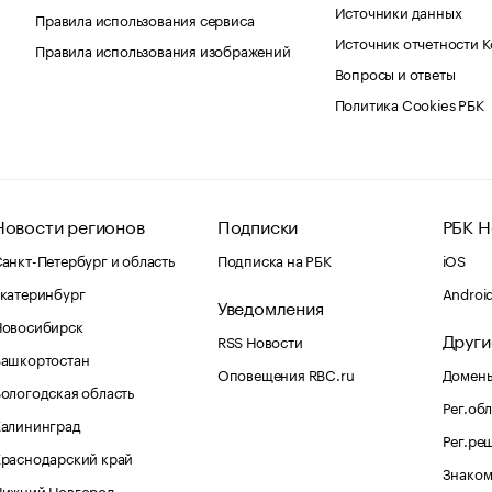
Источники данных
Правила использования сервиса
Источник отчетности 
Правила использования изображений
Вопросы и ответы
Политика Cookies РБК
Новости регионов
Подписки
РБК Н
анкт-Петербург и область
Подписка на РБК
iOS
катеринбург
Androi
Уведомления
Новосибирск
Други
RSS Новости
Башкортостан
Оповещения RBC.ru
Домены
ологодская область
Рег.об
Калининград
Рег.ре
раснодарский край
Знаком
Нижний Новгород