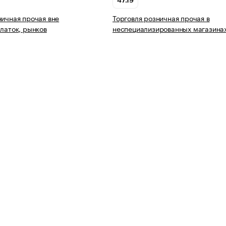
47.19
ничная прочая вне
Торговля розничная прочая в
алаток, рынков
неспециализированных магазина