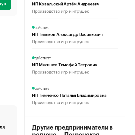
туп
ИП Ковальский Артём Андреевич
Производство игр и игрушек
ДЕЙСТВУЕТ
ИП Тиняков Александр Васильевич
Производство игр и игрушек
ДЕЙСТВУЕТ
ИП Мякишев Тимофей Петрович
Производство игр и игрушек
ДЕЙСТВУЕТ
ИП Тимченко Наталья Владимировна
Производство игр и игрушек
ля
«От спорта тело стареет иначе». Как живет глава ко
Другие предприниматели в
создавшей GTA