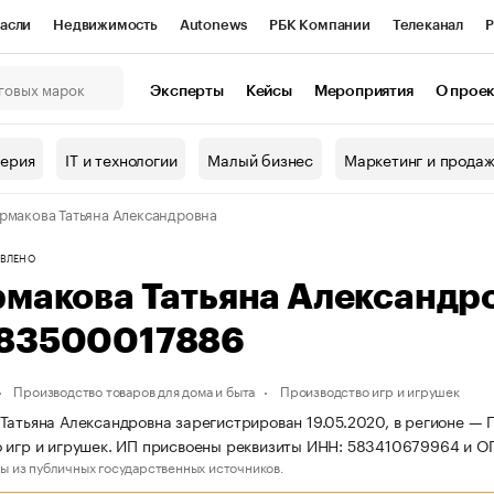
асли
Недвижимость
Autonews
РБК Компании
Телеканал
Р
К Курсы
РБК Life
Тренды
Визионеры
Национальные проекты
Эксперты
Кейсы
Мероприятия
О прое
онный клуб
Исследования
Кредитные рейтинги
Франшизы
Г
терия
IT и технологии
Малый бизнес
Маркетинг и прода
Проверка контрагентов
Политика
Экономика
Бизнес
рмакова Татьяна Александровна
ы
ВЛЕНО
рмакова Татьяна Александр
83500017886
Производство товаров для дома и быта
Производство игр и игрушек
Татьяна Александровна зарегистрирован 19.05.2020, в регионе — П
 игр и игрушек. ИП присвоены реквизиты ИНН: 583410679964 и 
ы из публичных государственных источников.