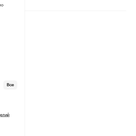
по
Все
делий