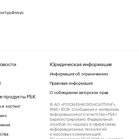
Контур.Фокус
овости
Юридическая информация
Информация об ограничениях
d
Правовая информация
О соблюдении авторских прав
е продукты РБК
© АО «РОСБИЗНЕСКОНСАЛТИНГ»,
 и хостинг
1995–2026.
Сообщения и материалы
информационного агентства «РБК»
лако
(зарегистрировано Федеральной
службой по надзору в сфере связи,
шения
информационных технологий
ства
и массовых коммуникаций
(Роскомнадзор) 09.12.2015 за номером