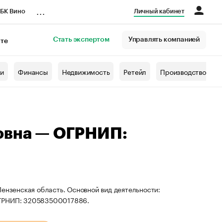
...
БК Вино
Личный кабинет
Стать экспертом
Управлять компанией
кте
азета
жи
Финансы
Недвижимость
Ретейл
Производство
овна — ОГРНИП:
ензенская область. Основной вид деятельности:
ОГРНИП: 320583500017886.