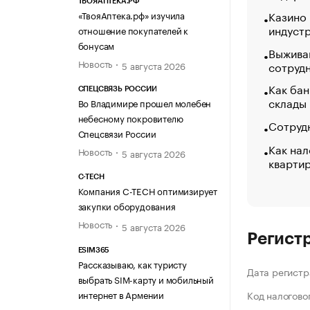
ТВОЯАПТЕКА.РФ
Казино
«ТвояАптека.рф» изучила
индуст
отношение покупателей к
бонусам
Выжива
Новость
сотруд
5 августа 2026
Как бан
СПЕЦСВЯЗЬ РОССИИ
склады
Во Владимире прошел молебен
небесному покровителю
Сотрудн
Спецсвязи России
Как нал
Новость
5 августа 2026
кварти
C-TECH
Компания C-TECH оптимизирует
закупки оборудования
Новость
5 августа 2026
Регист
ESIM365
Рассказываю, как туристу
Дата регистр
выбрать SIM-карту и мобильный
интернет в Армении
Код налогово