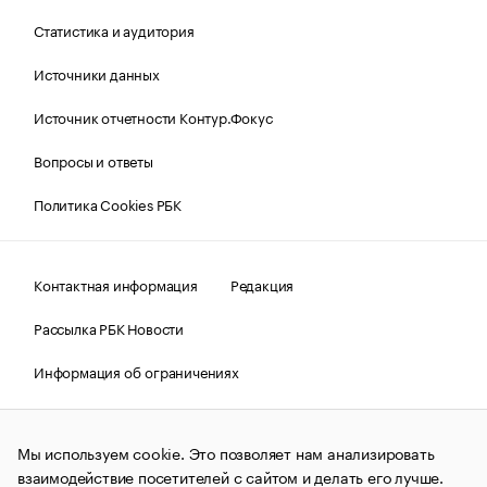
Статистика и аудитория
Источники данных
Источник отчетности Контур.Фокус
Вопросы и ответы
Политика Cookies РБК
Контактная информация
Редакция
Рассылка РБК Новости
Информация об ограничениях
Правовая информация
О соблюдении авторских прав
Мы используем cookie. Это позволяет нам анализировать
© АО «РОСБИЗНЕСКОНСАЛТИНГ»,
1995–2026.
Сообщения
и материалы информационного агентства «РБК»
взаимодействие посетителей с сайтом и делать его лучше.