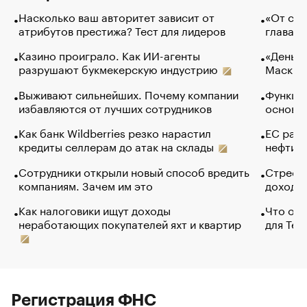
Насколько ваш авторитет зависит от
«От спо
атрибутов престижа? Тест для лидеров
глава к
Казино проиграло. Как ИИ-агенты
«Деньги
разрушают букмекерскую индустрию
Маск в 
Выживают сильнейших. Почему компании
Функции
избавляются от лучших сотрудников
основ э
Как банк Wildberries резко нарастил
ЕС раз
кредиты селлерам до атак на склады
нефти —
Сотрудники открыли новый способ вредить
Стресс 
компаниям. Зачем им это
доходов
Как налоговики ищут доходы
Что обв
неработающих покупателей яхт и квартир
для Tel
Регистрация ФНС