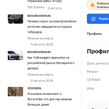
страшный день» в году
Информац
Компания
РБК Бизнес
8 августа
RUSSIFICATION.RU
Управ
Почему спрос на электромобили
из Китая смещается в сторону
гибридов
Профиль
Мнение эксперта
8 августа 2026
Профи
RUSSIFICATION.RU
Как Volkswagen вернулся на
российский рынок без единого
Дата регистр
дилера
Регион
Мнение эксперта
ОГРНИП
8 августа 2026
ИНН
VESPERFIN
Россияне не мечтают о
богатстве: что для нас важнее
больших денег