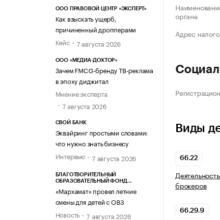
Наименование
ООО ПРАВОВОЙ ЦЕНТР «ЭКСПЕРТ»
органа
Как взыскать ущерб,
причиненный дропперами
Адрес налого
Кейс
7 августа 2026
ООО «МЕДИА-ДОКТОР»
Социал
Зачем FMCG-бренду ТВ-реклама
в эпоху диджитал
Регистрацио
Мнение эксперта
7 августа 2026
СВОЙ БАНК
Виды д
Эквайринг простыми словами:
что нужно знать бизнесу
Интервью
7 августа 2026
66.22
Деятельность
БЛАГОТВОРИТЕЛЬНЫЙ
ОБРАЗОВАТЕЛЬНЫЙ ФОНД
брокеров
«МАРХАМАТ»
«Мархамат» провел летние
смены для детей с ОВЗ
66.29.9
Новость
7 августа 2026