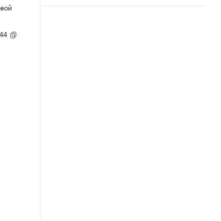
овой
,44