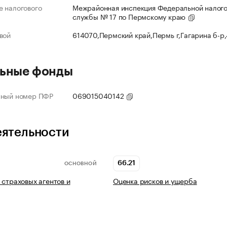
 налогового
Межрайонная инспекция Федеральной налог
службы № 17 по Пермскому краю
вой
614070,Пермский край,Пермь г,Гагарина б-р
ьные фонды
нный номер ПФР
069015040142
еятельности
66.21
ОСНОВНОЙ
 страховых агентов и
Оценка рисков и ущерба