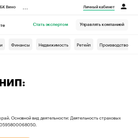
...
БК Вино
Личный кабинет
Стать экспертом
Управлять компанией
кте
азета
жи
Финансы
Недвижимость
Ретейл
Производство
РНИП:
рай. Основной вид деятельности: Деятельность страховых
320595800068050.