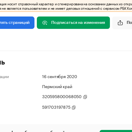
ия носит справочный характер и сгенерирована на основании данных из откр
 не является пользователем и не имеет деловых отношений с сервисом РБК Ко
Подписаться на изменения
По
лять страницей
ль
ации
16 сентября 2020
Пермский край
320595800068050
591703197875