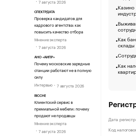
7 августа 2026
Казино
индуст
СПЕКТРДАТА
Проверка кандидатов для
Выжива
кадрового агентства: как
сотруд
повысить качество отбора
Как бан
Мнение эксперта
склады
7 августа 2026
Сотрудн
АНО «АИПР»
Почему московские зарядные
Как нал
станции работают не в полную
кварти
силу
Интервью
7 августа 2026
RICCHE
Клиентский сервис в
Регист
премиальной мебели: почему
продают не продавцы
Дата регистр
Мнение эксперта
Код налогово
7 августа 2026