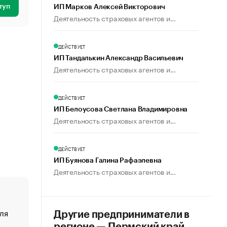
туп
ИП Марков Алексей Викторович
Деятельность страховых агентов и...
ДЕЙСТВУЕТ
ИП Тандалькин Александр Васильевич
Деятельность страховых агентов и...
ДЕЙСТВУЕТ
ИП Белоусова Светлана Владимировна
Деятельность страховых агентов и...
ДЕЙСТВУЕТ
ИП Буянова Галина Рафаэлевна
Деятельность страховых агентов и...
ля
«От спорта тело стареет иначе». Как живет глава ко
Другие предприниматели в
создавшей GTA