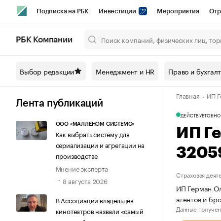
Подписка на РБК
Инвестиции
Мероприятия
Отр
Спорт
Школа управления РБК
РБК Образование
РБ
РБК Компании
Город
Стиль
Крипто
РБК Бизнес-среда
Дискусси
Выбор редакции
Менеджмент и HR
Право и бухгал
Спецпроекты СПб
Конференции СПб
Спецпроекты
Главная
ИП Г
Технологии и медиа
Финансы
Рынок наличной валют
Лента публикаций
ДЕЙСТВУЕТ
ОБНО
ООО «МАЛЛЕНОМ СИСТЕМС»
ИП Г
Как выбрать систему для
сериализации и агрегации на
3205
производстве
Мнение эксперта
Страховая деят
8 августа 2026
ИП Герман Ол
агентов и бр
В Ассоциации владельцев
Данные получен
кинотеатров назвали «самый