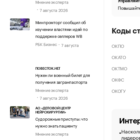
Управляйт
Мнение эксперта
Повышайте
7 августа 2026
Минпромторг сообщил об
изучении властями идей по
Коды с
поддержке селлеров WB
РБК Бизнес
7 августа
ОКПО
ОКАТО
ОКТМО
ПОВЕСТОК.НЕТ
Нужен ли военный билет для
ОКФС
получения загранпаспорта
Мнение эксперта
ОКОГУ
7 августа 2026
АО «ДЕЛОВОЙ ЦЕНТР
НЕЙРОХИРУРГИИ»
Судорожные приступы: что
Интер
нужно знать пациенту
Насколь
Мнение эксперта
лидеро