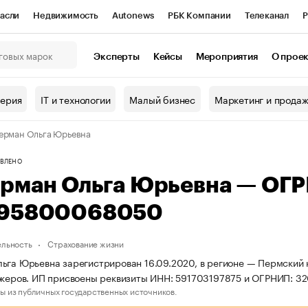
асли
Недвижимость
Autonews
РБК Компании
Телеканал
Р
К Курсы
РБК Life
Тренды
Визионеры
Национальные проекты
Эксперты
Кейсы
Мероприятия
О прое
онный клуб
Исследования
Кредитные рейтинги
Франшизы
Г
терия
IT и технологии
Малый бизнес
Маркетинг и прода
Проверка контрагентов
Политика
Экономика
Бизнес
ерман Ольга Юрьевна
ы
ВЛЕНО
ерман Ольга Юрьевна — ОГ
95800068050
ельность
Страхование жизни
ьга Юрьевна зарегистрирован 16.09.2020, в регионе — Пермский к
океров. ИП присвоены реквизиты ИНН: 591703197875 и ОГРНИП: 
ы из публичных государственных источников.