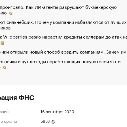
 проиграло. Как ИИ-агенты разрушают букмекерскую
рию
ют сильнейших. Почему компании избавляются от лучших
ников
к Wildberries резко нарастил кредиты селлерам до атак н
ики открыли новый способ вредить компаниям. Зачем им
оговики ищут доходы неработающих покупателей яхт и
р
рация ФНС
ации
16 сентября 2020
го органа
5958