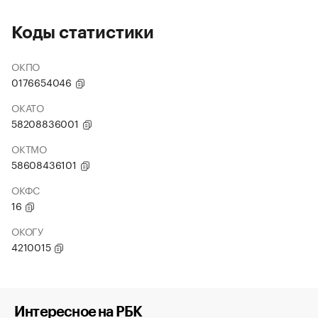
Коды статистики
ОКПО
0176654046
ОКАТО
58208836001
ОКТМО
58608436101
ОКФС
16
ОКОГУ
4210015
Интересное на РБК