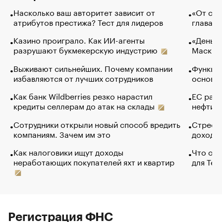
Насколько ваш авторитет зависит от
«От спо
атрибутов престижа? Тест для лидеров
глава к
Казино проиграло. Как ИИ-агенты
«Деньги
разрушают букмекерскую индустрию
Маск в 
Выживают сильнейших. Почему компании
Функции
избавляются от лучших сотрудников
основ э
Как банк Wildberries резко нарастил
ЕС раз
кредиты селлерам до атак на склады
нефти —
Сотрудники открыли новый способ вредить
Стресс 
компаниям. Зачем им это
доходов
Как налоговики ищут доходы
Что обв
неработающих покупателей яхт и квартир
для Tel
Регистрация ФНС