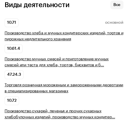
Виды деятельности
Все
10.71
ОСНОВНОЙ
Производство хлеба и мучных кондитерских изделий, тортов и
пирожных недлительного хранения
10.61.4
Производство мучных смесей и приготовление мучных
смесей или теста для хлеба, тортов, бисквитов и б…
47.24.3
Торговля розничная мороженым и замороженными десертами
в специализированных магазинах
10.72
Производство сухарей, печенья и прочих сухарных
хлебобулочных изделий, производство мучных кондитер…