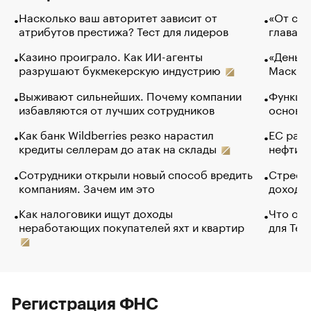
Насколько ваш авторитет зависит от
«От спо
атрибутов престижа? Тест для лидеров
глава к
Казино проиграло. Как ИИ-агенты
«Деньги
разрушают букмекерскую индустрию
Маск в 
Выживают сильнейших. Почему компании
Функции
избавляются от лучших сотрудников
основ э
Как банк Wildberries резко нарастил
ЕС раз
кредиты селлерам до атак на склады
нефти —
Сотрудники открыли новый способ вредить
Стресс 
компаниям. Зачем им это
доходов
Как налоговики ищут доходы
Что обв
неработающих покупателей яхт и квартир
для Tel
Регистрация ФНС