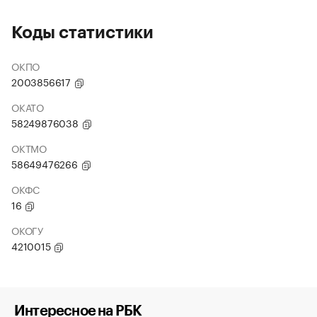
Коды статистики
ОКПО
2003856617
ОКАТО
58249876038
ОКТМО
58649476266
ОКФС
16
ОКОГУ
4210015
Интересное на РБК