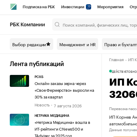
Подписка на РБК
Инвестиции
Мероприятия
Отр
Спорт
Школа управления РБК
РБК Образование
РБ
РБК Компании
Город
Стиль
Крипто
РБК Бизнес-среда
Дискусси
Выбор редакции
Менеджмент и HR
Право и бухгал
Спецпроекты СПб
Конференции СПб
Спецпроекты
Главная
ИП К
Технологии и медиа
Финансы
Рынок наличной валют
Лента публикаций
ДЕЙСТВУЕТ
ОБНО
РСХБ
ИП К
Онлайн-заказы зерна через
«Свое Фермерство» выросли на
3206
30% за квартал
Новость
7 августа 2026
Перевозка пасс
ИП Корнев Ан
НЕТРИКА МЕДИЦИНА
«Нетрика Медицина» вошла в
автомобильн
ИТ-рейтинги CNews500 и
Данные получен
TAdviser за 2025 год