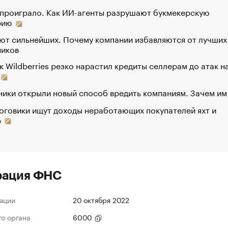
 проиграло. Как ИИ-агенты разрушают букмекерскую
рию
ют сильнейших. Почему компании избавляются от лучших
ников
к Wildberries резко нарастил кредиты селлерам до атак н
ики открыли новый способ вредить компаниям. Зачем им
оговики ищут доходы неработающих покупателей яхт и
р
рация ФНС
ации
20 октября 2022
го органа
6000