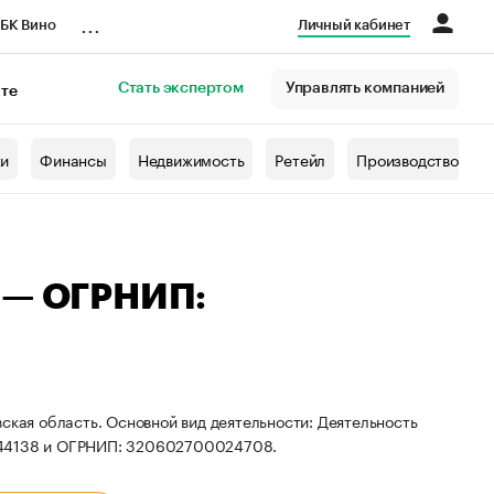
...
БК Вино
Личный кабинет
Стать экспертом
Управлять компанией
кте
азета
жи
Финансы
Недвижимость
Ретейл
Производство
ч — ОГРНИП:
ская область. Основной вид деятельности: Деятельность
0144138 и ОГРНИП: 320602700024708.