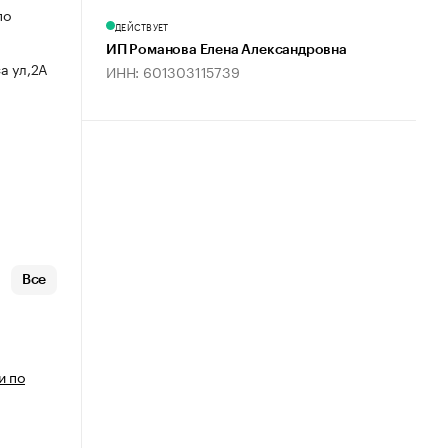
по
ДЕЙСТВУЕТ
ИП Романова Елена Александровна
а ул,2А
ИНН: 601303115739
Все
и по