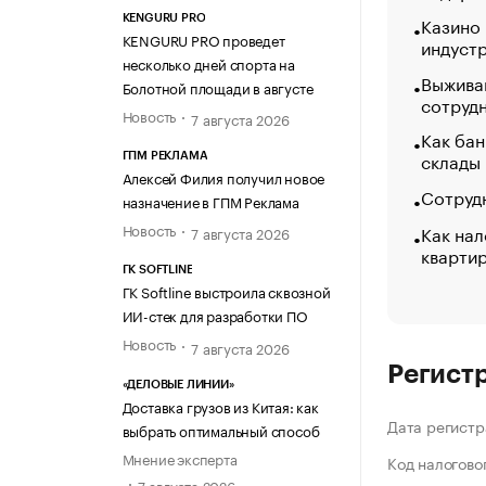
Казино
KENGURU PRO
KENGURU PRO проведет
индуст
несколько дней спорта на
Выжива
Болотной площади в августе
сотруд
Новость
7 августа 2026
Как бан
склады
ГПМ РЕКЛАМА
Алексей Филия получил новое
Сотрудн
назначение в ГПМ Реклама
Новость
Как нал
7 августа 2026
кварти
ГК SOFTLINE
ГК Softline выстроила сквозной
ИИ-стек для разработки ПО
Новость
7 августа 2026
Регист
«ДЕЛОВЫЕ ЛИНИИ»
Доставка грузов из Китая: как
Дата регистр
выбрать оптимальный способ
Мнение эксперта
Код налогово
7 августа 2026