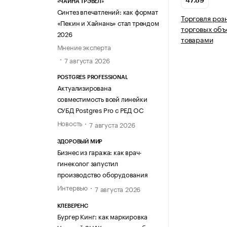
47.89
«ЧАЙНА ТРЭВЕЛ»
Синтез впечатлений: как формат
Торговля роз
«Пекин и Хайнань» стал трендом
торговых объ
2026
товарами
Мнение эксперта
7 августа 2026
POSTGRES PROFESSIONAL
Актуализирована
совместимость всей линейки
СУБД Postgres Pro с РЕД ОС
Новость
7 августа 2026
ЗДОРОВЫЙ МИР
Бизнес из гаража: как врач-
гинеколог запустил
производство оборудования
Интервью
7 августа 2026
КЛЕВЕРЕНС
Бургер Кинг: как маркировка