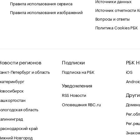
Источники данных
Правила использования сервиса
Источник отчетности 
Правила использования изображений
Вопросы и ответы
Политика Cookies РБК
Новости регионов
Подписки
РБК Н
анкт-Петербург и область
Подписка на РБК
iOS
катеринбург
Androi
Уведомления
Новосибирск
Други
RSS Новости
Башкортостан
Оповещения RBC.ru
Домены
ологодская область
Рег.об
Калининград
Рег.ре
раснодарский край
Знаком
Нижний Новгород