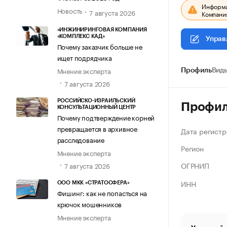
Информац
Новость
7 августа 2026
Компания
«ИНЖИНИРИНГОВАЯ КОМПАНИЯ
«КОМПЛЕКС КАД»
Управ
Почему заказчик больше не
ищет подрядчика
Мнение эксперта
Профиль
Виды
7 августа 2026
РОССИЙСКО-ИЗРАИЛЬСКИЙ
Профи
КОНСУЛЬТАЦИОННЫЙ ЦЕНТР
Почему подтверждение корней
превращается в архивное
Дата регистр
расследование
Регион
Мнение эксперта
ОГРНИП
7 августа 2026
ИНН
ООО МКК «СТРАТОСФЕРА»
Фишинг: как не попасться на
крючок мошенников
Мнение эксперта