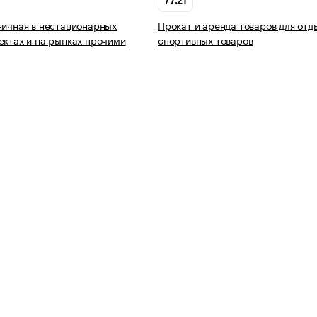
77.21
ничная в нестационарных
Прокат и аренда товаров для отд
ектах и на рынках прочими
спортивных товаров