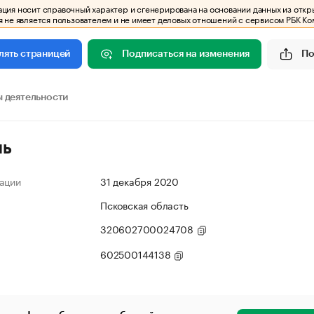
ия носит справочный характер и сгенерирована на основании данных из откр
 не является пользователем и не имеет деловых отношений с сервисом РБК Ко
Подписаться на изменения
По
лять страницей
 деятельности
ль
ации
31 декабря 2020
Псковская область
320602700024708
602500144138