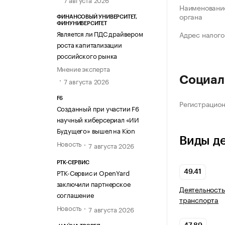
Наименование
органа
ФИНАНСОВЫЙ УНИВЕРСИТЕТ,
ФИНУНИВЕРСИТЕТ
Является ли ПДС драйвером
Адрес налого
роста капитализации
российского рынка
Мнение эксперта
Социал
7 августа 2026
F6
Регистрацио
Созданный при участии F6
научный киберсериал «ИИ
Будущего» вышел на Kion
Виды д
Новость
7 августа 2026
РТК-СЕРВИС
РТК-Сервис и OpenYard
49.41
заключили партнерское
Деятельность
соглашение
транспорта
Новость
7 августа 2026