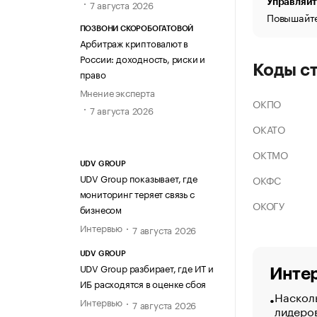
Управляйт
7 августа 2026
Повышайте
ПОЗВОНИ СКОРОБОГАТОВОЙ
Арбитраж криптовалют в
России: доходность, риски и
Коды с
право
Мнение эксперта
ОКПО
7 августа 2026
ОКАТО
ОКТМО
UDV GROUP
UDV Group показывает, где
ОКФС
мониторинг теряет связь с
ОКОГУ
бизнесом
Интервью
7 августа 2026
UDV GROUP
UDV Group разбирает, где ИТ и
Интер
ИБ расходятся в оценке сбоя
Насколь
Интервью
7 августа 2026
лидеро