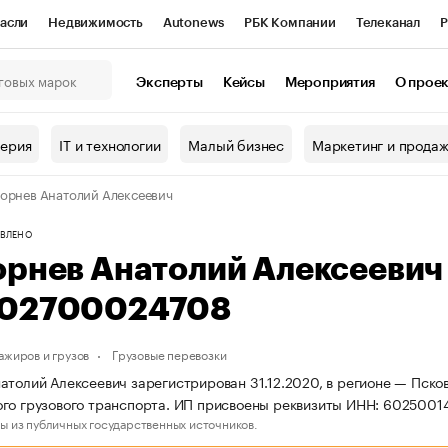
асли
Недвижимость
Autonews
РБК Компании
Телеканал
Р
К Курсы
РБК Life
Тренды
Визионеры
Национальные проекты
Эксперты
Кейсы
Мероприятия
О прое
онный клуб
Исследования
Кредитные рейтинги
Франшизы
Г
терия
IT и технологии
Малый бизнес
Маркетинг и прода
Проверка контрагентов
Политика
Экономика
Бизнес
орнев Анатолий Алексеевич
ы
ВЛЕНО
орнев Анатолий Алексееви
02700024708
ажиров и грузов
Грузовые перевозки
атолий Алексеевич зарегистрирован 31.12.2020, в регионе — Псков
ого грузового транспорта. ИП присвоены реквизиты ИНН: 60250
ы из публичных государственных источников.