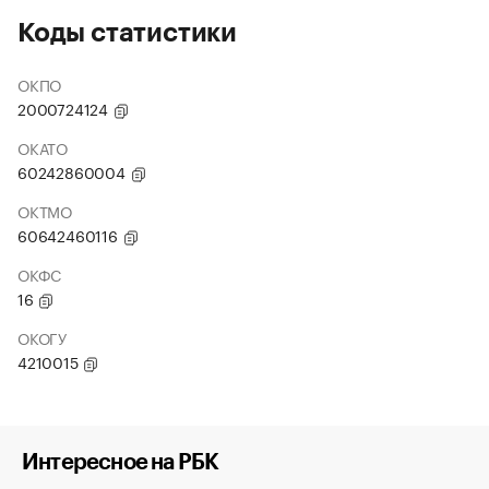
Коды статистики
ОКПО
2000724124
ОКАТО
60242860004
ОКТМО
60642460116
ОКФС
16
ОКОГУ
4210015
Интересное на РБК