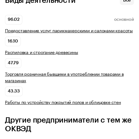
Виды деятельности
Все
96.02
ОСНОВНОЙ
Предоставление услуг парикмахерскими и салонами красоты
16.10
Распиловка и строгание древесины
47.79
Торговля розничная бывшими в употреблении товарами в
магазинах
43.33
Работы по устройству покрытий полов и облицовке стен
Другие предприниматели с тем же
ОКВЭД