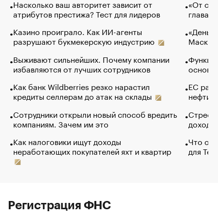
Насколько ваш авторитет зависит от
«От спо
атрибутов престижа? Тест для лидеров
глава к
Казино проиграло. Как ИИ-агенты
«Деньги
разрушают букмекерскую индустрию
Маск в 
Выживают сильнейших. Почему компании
Функции
избавляются от лучших сотрудников
основ э
Как банк Wildberries резко нарастил
ЕС раз
кредиты селлерам до атак на склады
нефти —
Сотрудники открыли новый способ вредить
Стресс 
компаниям. Зачем им это
доходов
Как налоговики ищут доходы
Что обв
неработающих покупателей яхт и квартир
для Tel
Регистрация ФНС