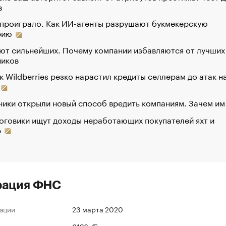
в
 проиграло. Как ИИ-агенты разрушают букмекерскую
рию
ют сильнейших. Почему компании избавляются от лучших
ников
к Wildberries резко нарастил кредиты селлерам до атак н
ики открыли новый способ вредить компаниям. Зачем им
оговики ищут доходы неработающих покупателей яхт и
р
рация ФНС
ации
23 марта 2020