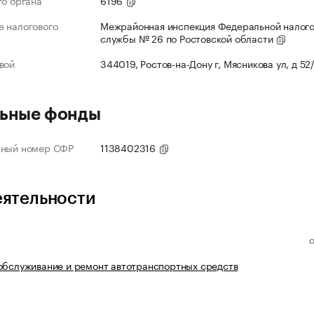
го органа
6196
 налогового
Межрайонная инспекция Федеральной налог
службы № 26 по Ростовской области
вой
344019, Ростов-на-Дону г, Мясникова ул, д 52
ьные фонды
нный номер СФР
1138402316
еятельности
обслуживание и ремонт автотранспортных средств