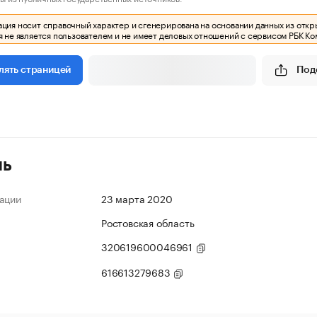
ия носит справочный характер и сгенерирована на основании данных из откр
 не является пользователем и не имеет деловых отношений с сервисом РБК Ко
Под
лять страницей
ль
ации
23 марта 2020
Ростовская область
320619600046961
616613279683