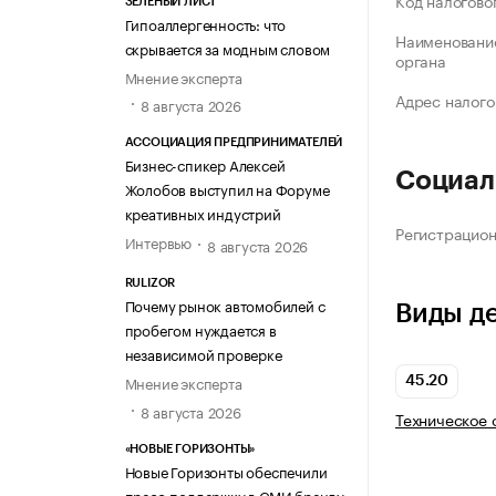
Код налогово
ЗЕЛЁНЫЙ ЛИСТ
Гипоаллергенность: что
Наименование
скрывается за модным словом
органа
Мнение эксперта
Адрес налого
8 августа 2026
АССОЦИАЦИЯ ПРЕДПРИНИМАТЕЛЕЙ
Бизнес-спикер Алексей
Социал
Жолобов выступил на Форуме
креативных индустрий
Регистрацио
Интервью
8 августа 2026
RULIZOR
Почему рынок автомобилей с
Виды д
пробегом нуждается в
независимой проверке
Мнение эксперта
45.20
8 августа 2026
Техническое 
«НОВЫЕ ГОРИЗОНТЫ»
Новые Горизонты обеспечили
пресс-поддержку в СМИ бренду