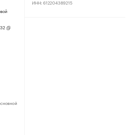
ИНН: 612204389215
овой
/32
ОСНОВНОЙ