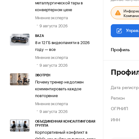
металлургической тары в
конвертерном цехе
Информац
Компания
Мнение эксперта
9 августа 2026
Управ
BAZA
8 и 12 ГБ видеопамяти в 2026
году — все
Профиль
Мнение эксперта
9 августа 2026
Профи
ЭВОТРЕН
Почему тренер не должен
Дата регистр
комментировать каждое
повторение
Регион
Мнение эксперта
ОГРНИП
9 августа 2026
ИНН
ОБЪЕДИНЕННАЯ КОНСАЛТИНГОВАЯ
ГРУППА
Корпоративный конфликт в
ООО: как выйти из тупика, если