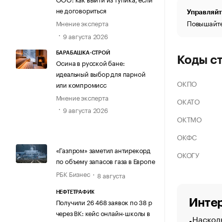
не договориться
Управляйт
Повышайте
Мнение эксперта
9 августа 2026
БАРАБАШКА-СТРОЙ
Коды с
Осина в русской бане:
идеальный выбор для парной
ОКПО
или компромисс
Мнение эксперта
ОКАТО
9 августа 2026
ОКТМО
ОКФС
«Газпром» заметил антирекорд
ОКОГУ
по объему запасов газа в Европе
РБК Бизнес
8 августа
НЕФТЕТРАФИК
Интер
Получили 26 468 заявок по 38 р
через ВК: кейс онлайн-школы в
Насколь