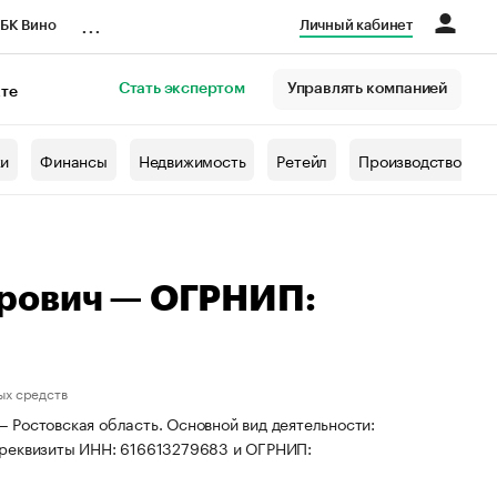
...
БК Вино
Личный кабинет
Стать экспертом
Управлять компанией
кте
азета
жи
Финансы
Недвижимость
Ретейл
Производство
рович — ОГРНИП:
ых средств
 Ростовская область. Основной вид деятельности:
 реквизиты ИНН: 616613279683 и ОГРНИП: