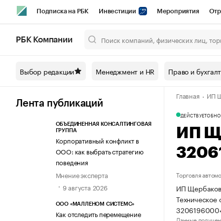
Подписка на РБК
Инвестиции
Мероприятия
Отр
Спорт
Школа управления РБК
РБК Образование
РБ
РБК Компании
Город
Стиль
Крипто
РБК Бизнес-среда
Дискусси
Выбор редакции
Менеджмент и HR
Право и бухгал
Спецпроекты СПб
Конференции СПб
Спецпроекты
Главная
ИП Щ
Технологии и медиа
Финансы
Рынок наличной валют
Лента публикаций
ДЕЙСТВУЕТ
ОБНО
ОБЪЕДИНЕННАЯ КОНСАЛТИНГОВАЯ
ИП Щ
ГРУППА
Корпоративный конфликт в
3206
ООО: как выбрать стратегию
поведения
Мнение эксперта
Торговля автом
9 августа 2026
ИП Щербаков 
Техническое 
ООО «МАЛЛЕНОМ СИСТЕМС»
3206196000
Как отследить перемещение
Данные получен