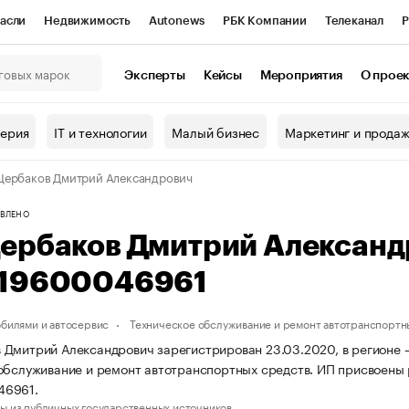
асли
Недвижимость
Autonews
РБК Компании
Телеканал
Р
К Курсы
РБК Life
Тренды
Визионеры
Национальные проекты
Эксперты
Кейсы
Мероприятия
О прое
онный клуб
Исследования
Кредитные рейтинги
Франшизы
Г
терия
IT и технологии
Малый бизнес
Маркетинг и прода
Проверка контрагентов
Политика
Экономика
Бизнес
ербаков Дмитрий Александрович
ы
ВЛЕНО
ербаков Дмитрий Александ
19600046961
обилями и автосервис
Техническое обслуживание и ремонт автотранспортн
Дмитрий Александрович зарегистрирован 23.03.2020, в регионе —
обслуживание и ремонт автотранспортных средств. ИП присвоены
46961.
ы из публичных государственных источников.