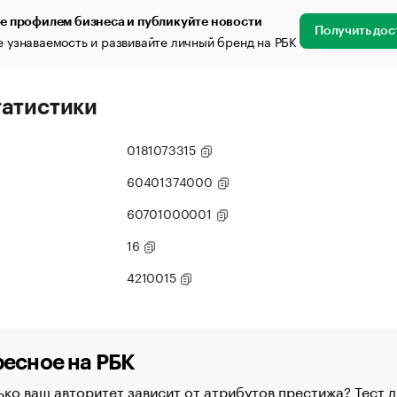
е профилем бизнеса и публикуйте новости
Получить дос
 узнаваемость и развивайте личный бренд на РБК
татистики
0181073315
60401374000
60701000001
16
4210015
есное на РБК
ко ваш авторитет зависит от атрибутов престижа? Тест д