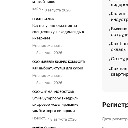
мягкой нише
лидеро
Кейс
8 августа 2026
Казино
индуст
НЕФТЕТРАФИК
Как получить клиентов на
Выжива
спецтехнику: находим лиды в
сотруд
интернете
Как бан
Мнение эксперта
склады
8 августа 2026
Сотрудн
ООО «МЕБЕЛЬ БИЗНЕС КОМФОРТ»
Как нал
Как выбрать стулья для кухни
кварти
Мнение эксперта
8 августа 2026
ООО ФИРМА «НОВОСТОМ»
Smile Symphony внедрили
цифровое моделирование
Регист
улыбки перед винирами
Новость
Дата регистр
8 августа 2026