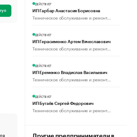
ДЕЙСТВУЕТ
туп
ИП Гарбар Анастасия Борисовна
Техническое обслуживание и ремонт...
ДЕЙСТВУЕТ
ИП Герасименко Артем Вячеславович
Техническое обслуживание и ремонт...
ДЕЙСТВУЕТ
ИП Еременко Владислав Васильевич
Техническое обслуживание и ремонт...
ДЕЙСТВУЕТ
ИП Бугаёв Сергей Федорович
Техническое обслуживание и ремонт...
ля
«От спорта тело стареет иначе». Как живет глава ко
Другие предприниматели в