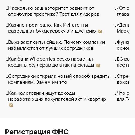
Насколько ваш авторитет зависит от
«От спо
атрибутов престижа? Тест для лидеров
глава к
Казино проиграло. Как ИИ-агенты
«Деньги
разрушают букмекерскую индустрию
Маск в 
Выживают сильнейших. Почему компании
Функции
избавляются от лучших сотрудников
основ э
Как банк Wildberries резко нарастил
ЕС раз
кредиты селлерам до атак на склады
нефти —
Сотрудники открыли новый способ вредить
Стресс 
компаниям. Зачем им это
доходов
Как налоговики ищут доходы
Что обв
неработающих покупателей яхт и квартир
для Tel
Регистрация ФНС