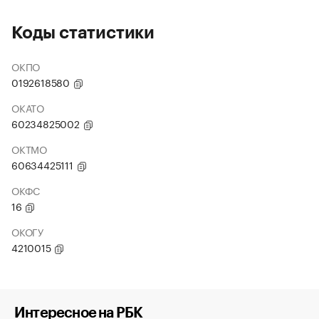
Коды статистики
ОКПО
0192618580
ОКАТО
60234825002
ОКТМО
60634425111
ОКФС
16
ОКОГУ
4210015
Интересное на РБК