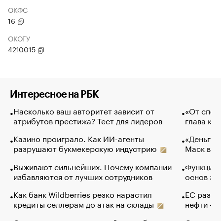
ОКФС
16
ОКОГУ
4210015
Интересное на РБК
Насколько ваш авторитет зависит от
«От спор
атрибутов престижа? Тест для лидеров
глава ко
Казино проиграло. Как ИИ-агенты
«Деньги б
разрушают букмекерскую индустрию
Маск в и
Выживают сильнейших. Почему компании
Функции 
избавляются от лучших сотрудников
основ эф
Как банк Wildberries резко нарастил
ЕС разре
кредиты селлерам до атак на склады
нефти — 