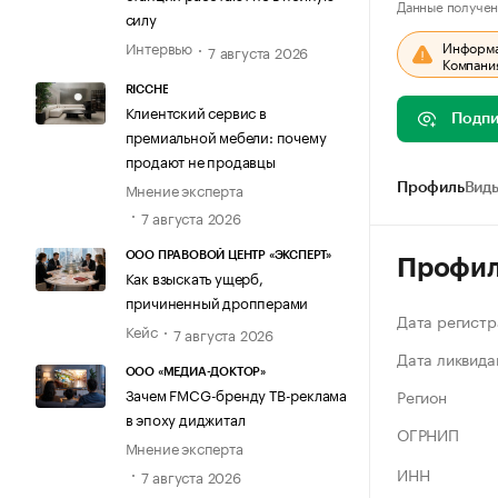
Данные получен
силу
Информац
Интервью
7 августа 2026
Компания
RICCHE
Клиентский сервис в
Подпи
премиальной мебели: почему
продают не продавцы
Мнение эксперта
Профиль
Виды
7 августа 2026
ООО ПРАВОВОЙ ЦЕНТР «ЭКСПЕРТ»
Профи
Как взыскать ущерб,
причиненный дропперами
Дата регистр
Кейс
7 августа 2026
Дата ликвида
ООО «МЕДИА-ДОКТОР»
Зачем FMCG-бренду ТВ-реклама
Регион
в эпоху диджитал
ОГРНИП
Мнение эксперта
ИНН
7 августа 2026