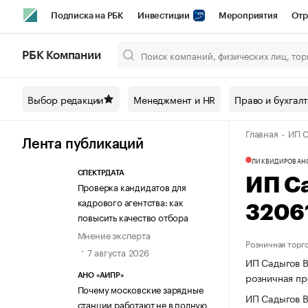
Подписка на РБК
Инвестиции
Мероприятия
Отр
Спорт
Школа управления РБК
РБК Образование
РБ
РБК Компании
Город
Стиль
Крипто
РБК Бизнес-среда
Дискусси
Выбор редакции
Менеджмент и HR
Право и бухгал
Спецпроекты СПб
Конференции СПб
Спецпроекты
Главная
ИП С
Технологии и медиа
Финансы
Рынок наличной валют
Лента публикаций
ЛИКВИДИРОВАН
СПЕКТРДАТА
ИП С
Проверка кандидатов для
кадрового агентства: как
3206
повысить качество отбора
Мнение эксперта
Розничная торг
7 августа 2026
ИП Садыгов В
розничная пр
АНО «АИПР»
Почему московские зарядные
ИП Садыгов В
станции работают не в полную