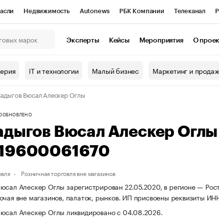
асли
Недвижимость
Autonews
РБК Компании
Телеканал
Р
К Курсы
РБК Life
Тренды
Визионеры
Национальные проекты
Эксперты
Кейсы
Мероприятия
О прое
онный клуб
Исследования
Кредитные рейтинги
Франшизы
Г
терия
IT и технологии
Малый бизнес
Маркетинг и прода
Проверка контрагентов
Политика
Экономика
Бизнес
адыгов Вюсал Алескер Оглы
ы
О
ОБНОВЛЕНО
адыгов Вюсал Алескер Огл
19600061670
овля
Розничная торговля вне магазинов
юсал Алескер Оглы зарегистрирован 22.05.2020, в регионе — Рост
очая вне магазинов, палаток, рынков. ИП присвоены реквизиты 
юсал Алескер Оглы ликвидировано с 04.08.2026.