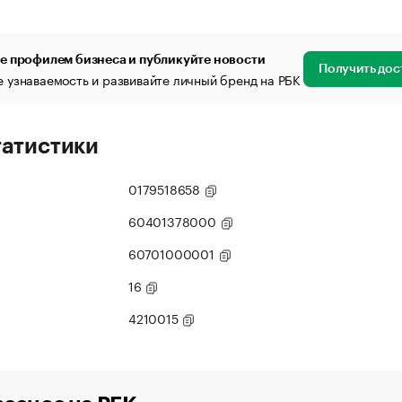
е профилем бизнеса и публикуйте новости
Получить дос
 узнаваемость и развивайте личный бренд на РБК
татистики
0179518658
60401378000
60701000001
16
4210015