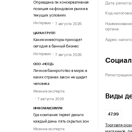
Оправдана ли консервативная
Дата регистр
позиция на фондовом рынке в
Код налогово
текущих условиях
Интервью
Наименование
7 августа 2026
органа
ЦАРАН ГРУПП
Адрес налого
Какие инвесторы приходят
сегодня в банный бизнес
Интервью
7 августа 2026
Социал
ООО «НССД»
Личное банкротство в мире: в
Регистрацио
каких странах закон не щадит
человека
Мнение эксперта
Виды д
7 августа 2026
ИНФОМАКСИМУМ
Где компания теряет деньги
47.99
каждый день: пять скрытых зон
Торговля роз
Мнение эксперта
магазинов, п