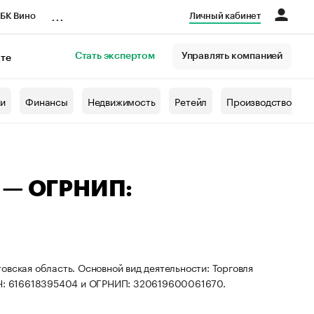
...
БК Вино
Личный кабинет
Стать экспертом
Управлять компанией
кте
азета
жи
Финансы
Недвижимость
Ретейл
Производство
ы — ОГРНИП:
овская область. Основной вид деятельности: Торговля
ИНН: 616618395404 и ОГРНИП: 320619600061670.