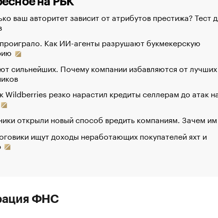
есное на РБК
ко ваш авторитет зависит от атрибутов престижа? Тест д
в
 проиграло. Как ИИ-агенты разрушают букмекерскую
рию
ют сильнейших. Почему компании избавляются от лучших
ников
к Wildberries резко нарастил кредиты селлерам до атак н
ики открыли новый способ вредить компаниям. Зачем им
оговики ищут доходы неработающих покупателей яхт и
р
рация ФНС