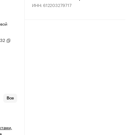
ИНН: 612203279717
овой
/32
Все
ктами,
в