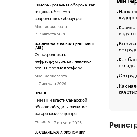
Интер
Эшелонированная оборона: как
Насколь
защищать бизнес от
лидеро
современных киберугроз
Мнение эксперта
Казино
индуст
7 августа 2026
Выжива
ИССЛЕДОВАТЕЛЬСКИЙ ЦЕНТР «АБП»
сотруд
(ABL)
От посредника к
Как бан
инфраструктуре: как меняется
склады
роль цифровых платформ
Сотрудн
Мнение эксперта
7 августа 2026
Как нал
кварти
НИИ ПГ
НИИ ПГ и власти Самарской
области обсудили развитие
исторического центра
Новость
7 августа 2026
Регист
ВЫСШАЯ ШКОЛА ЭКОНОМИКИ