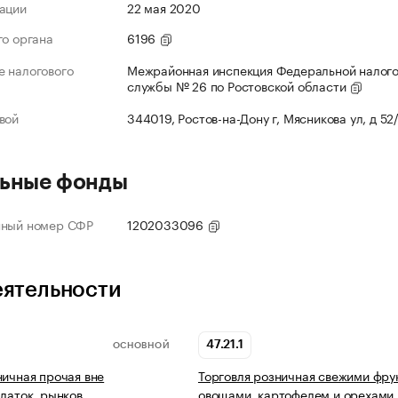
ации
22 мая 2020
го органа
6196
 налогового
Межрайонная инспекция Федеральной налог
службы № 26 по Ростовской области
вой
344019, Ростов-на-Дону г, Мясникова ул, д 52
ьные фонды
нный номер СФР
1202033096
еятельности
47.21.1
ОСНОВНОЙ
ничная прочая вне
Торговля розничная свежими фру
алаток, рынков
овощами, картофелем и орехами 