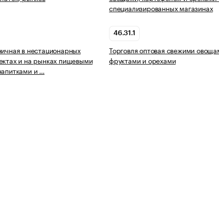
специализированных магазинах
46.31.1
ничная в нестационарных
Торговля оптовая свежими овоща
ектах и на рынках пищевыми
фруктами и орехами
напитками и …