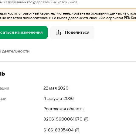
ы из публичных государственных источников.
ия носит справочный характер и сгенерирована на основании данных из откр
 не является пользователем и не имеет деловых отношений с сервисом РБК Ко
саться на изменения
Поделиться
 деятельности
ль
ации
22 мая 2020
ции
4 августа 2026
Ростовская область
320619600061670
616618395404