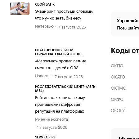
СВОЙ БАНК
Эквайринг простыми словами:
что нужно знать бизнесу
Управляйт
Интервью
7 августа 2026
Повышайте
Коды с
БЛАГОТВОРИТЕЛЬНЫЙ
ОБРАЗОВАТЕЛЬНЫЙ ФОНД
«МАРХАМАТ»
«Мархамат» провел летние
ОКПО
смены для детей с ОВЗ
Новость
ОКАТО
7 августа 2026
ОКТМО
ИССЛЕДОВАТЕЛЬСКИЙ ЦЕНТР «АБП»
(ABL)
Рейтинг как капитал: кому
ОКФС
принадлежит цифровая
ОКОГУ
репутация на платформах
Мнение эксперта
7 августа 2026
SERVICEPIPE