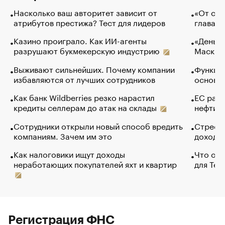
Насколько ваш авторитет зависит от
«От спо
атрибутов престижа? Тест для лидеров
глава к
Казино проиграло. Как ИИ-агенты
«Деньги
разрушают букмекерскую индустрию
Маск в 
Выживают сильнейших. Почему компании
Функции
избавляются от лучших сотрудников
основ э
Как банк Wildberries резко нарастил
ЕС раз
кредиты селлерам до атак на склады
нефти —
Сотрудники открыли новый способ вредить
Стресс 
компаниям. Зачем им это
доходов
Как налоговики ищут доходы
Что обв
неработающих покупателей яхт и квартир
для Tel
Регистрация ФНС