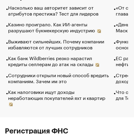
Насколько ваш авторитет зависит от
«От спо
атрибутов престижа? Тест для лидеров
глава к
Казино проиграло. Как ИИ-агенты
«Деньги
разрушают букмекерскую индустрию
Маск в 
Выживают сильнейших. Почему компании
Функции
избавляются от лучших сотрудников
основ э
Как банк Wildberries резко нарастил
ЕС раз
кредиты селлерам до атак на склады
нефти —
Сотрудники открыли новый способ вредить
Стресс 
компаниям. Зачем им это
доходов
Как налоговики ищут доходы
Что обв
неработающих покупателей яхт и квартир
для Tel
Регистрация ФНС