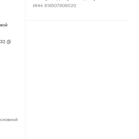
ИНН: 616507909020
овой
/32
ОСНОВНОЙ