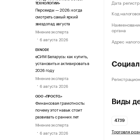
Дата регистр
ТЕХНОЛОГИИ»
Персеиды — 2026: когда
Код налогово
смотреть самый яркий
звездопад августа
Наименование
органа
Мнение эксперта
6 августа 2026
Адрес налого
EXNODE
еСИМ Беларусь: как купить,
установить и активировать в
Социал
2026 году
Мнение эксперта
Регистрацио
6 августа 2026
ООО «ПРОСТО.»
Виды д
Финансовая грамотность:
почему этот навык стоит
развивать с ранних лет
47.19
Мнение эксперта
Торговля роз
6 августа 2026