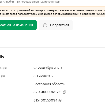
ы из публичных государственных источников.
ия носит справочный характер и сгенерирована на основании данных из откр
 не является пользователем и не имеет деловых отношений с сервисом РБК Ко
саться на изменения
Поделиться
ль
ации
23 сентября 2020
ции
30 июля 2026
Ростовская область
320619600131721
615430553094