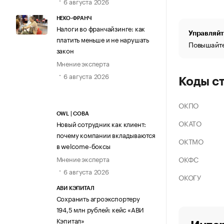
6 августа 2026
НЕКО-ФРАНЧ
Налоги во франчайзинге: как
Управляйт
платить меньше и не нарушать
Повышайте
закон
Мнение эксперта
6 августа 2026
Коды с
ОКПО
OWL | СОВА
ОКАТО
Новый сотрудник как клиент:
почему компании вкладываются
ОКТМО
в welcome-боксы
ОКФС
Мнение эксперта
6 августа 2026
ОКОГУ
АВИ КЭПИТАЛ
Сохранить агроэкспортеру
194,5 млн рублей: кейс «АВИ
Кэпитал»