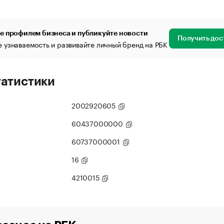
е профилем бизнеса и публикуйте новости
Получить дос
 узнаваемость и развивайте личный бренд на РБК
татистики
2002920605
60437000000
60737000001
16
4210015