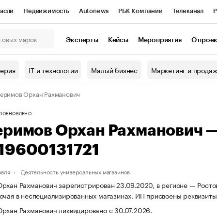
асли
Недвижимость
Autonews
РБК Компании
Телеканал
Р
К Курсы
РБК Life
Тренды
Визионеры
Национальные проекты
Эксперты
Кейсы
Мероприятия
О прое
онный клуб
Исследования
Кредитные рейтинги
Франшизы
Г
терия
IT и технологии
Малый бизнес
Маркетинг и прода
Проверка контрагентов
Политика
Экономика
Бизнес
еримов Орхан Рахманович
ы
О
ОБНОВЛЕНО
еримов Орхан Рахманович 
19600131721
овля
Деятельность универсальных магазинов
рхан Рахманович зарегистрирован 23.09.2020, в регионе — Ростов
очая в неспециализированных магазинах. ИП присвоены реквизи
рхан Рахманович ликвидировано с 30.07.2026.