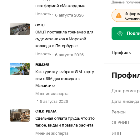
Данные получен
платформой «Мажордом»
Информац
Новость
6 августа 2026
Компания
ЭМЦТ
ЭМЦТ поставила тренажер для
Подпи
судомехаников в Морской
колледж в Петербурге
Новость
Профиль
6 августа 2026
ESIM365
Как туристу выбрать SIM-карту
Профи
или eSIM для поездки в
Малайзию
Дата регистр
Мнение эксперта
Дата ликвида
6 августа 2026
Регион
СПЕКТРДАТА
Сдельная оплата труда: что это
ОГРНИП
такое, виды и правила расчета
Мнение эксперта
ИНН