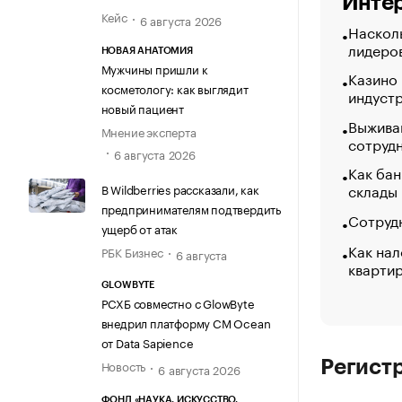
Интер
Кейс
6 августа 2026
Насколь
лидеро
НОВАЯ АНАТОМИЯ
Мужчины пришли к
Казино
косметологу: как выглядит
индуст
новый пациент
Выжива
Мнение эксперта
сотруд
6 августа 2026
Как бан
склады
В Wildberries рассказали, как
предпринимателям подтвердить
Сотрудн
ущерб от атак
Как нал
РБК Бизнес
6 августа
кварти
GLOWBYTE
РСХБ совместно с GlowByte
внедрил платформу CM Ocean
от Data Sapience
Новость
Регист
6 августа 2026
ФОНД «НАУКА. ИСКУССТВО.