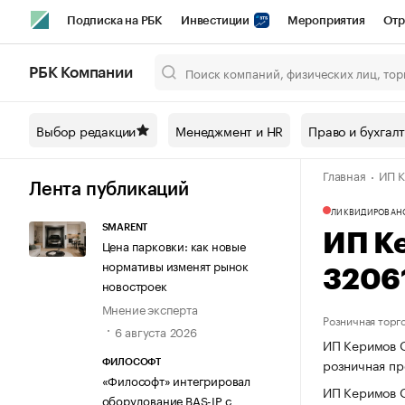
Подписка на РБК
Инвестиции
Мероприятия
Отр
Спорт
Школа управления РБК
РБК Образование
РБ
РБК Компании
Город
Стиль
Крипто
РБК Бизнес-среда
Дискусси
Выбор редакции
Менеджмент и HR
Право и бухгал
Спецпроекты СПб
Конференции СПб
Спецпроекты
Главная
ИП К
Технологии и медиа
Финансы
Рынок наличной валют
Лента публикаций
ЛИКВИДИРОВАН
SMARENT
ИП К
Цена парковки: как новые
нормативы изменят рынок
3206
новостроек
Мнение эксперта
Розничная торг
6 августа 2026
ИП Керимов О
розничная пр
ФИЛОСОФТ
«Философт» интегрировал
ИП Керимов О
оборудование BAS-IP с