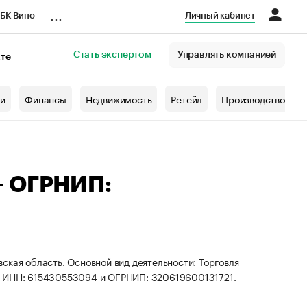
...
БК Вино
Личный кабинет
Стать экспертом
Управлять компанией
кте
азета
жи
Финансы
Недвижимость
Ретейл
Производство
— ОГРНИП:
ская область. Основной вид деятельности: Торговля
ты ИНН: 615430553094 и ОГРНИП: 320619600131721.