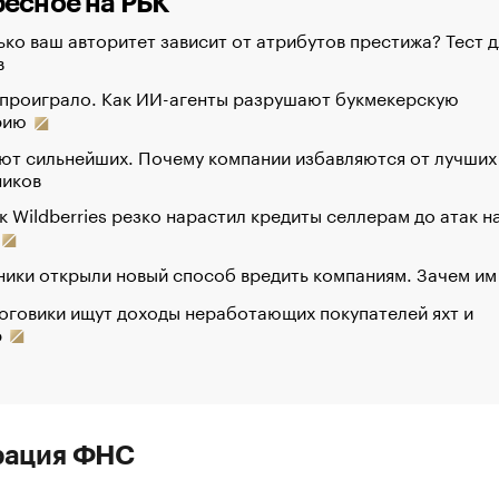
есное на РБК
ко ваш авторитет зависит от атрибутов престижа? Тест д
в
 проиграло. Как ИИ-агенты разрушают букмекерскую
рию
ют сильнейших. Почему компании избавляются от лучших
ников
к Wildberries резко нарастил кредиты селлерам до атак н
ики открыли новый способ вредить компаниям. Зачем им
оговики ищут доходы неработающих покупателей яхт и
р
рация ФНС