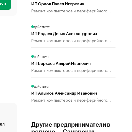
туп
ИП Орлов Павел Игоревич
Ремонт компьютеров и периферийного...
ДЕЙСТВУЕТ
ИП Радаев Денис Александрович
Ремонт компьютеров и периферийного...
ДЕЙСТВУЕТ
ИП Беркаев Андрей Иванович
Ремонт компьютеров и периферийного...
ДЕЙСТВУЕТ
ИП Алымов Александр Иванович
Ремонт компьютеров и периферийного...
ля
«От спорта тело стареет иначе». Как живет глава ко
Другие предприниматели в
создавшей GTA