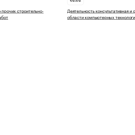
62.02
 прочих строительно-
Деятельность консультативная и 
абот
области компьютерных технолог