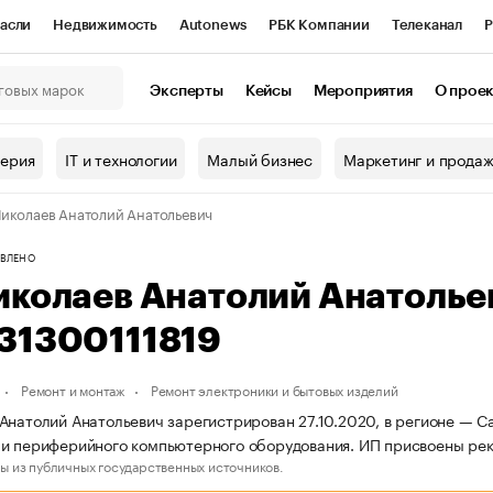
асли
Недвижимость
Autonews
РБК Компании
Телеканал
Р
К Курсы
РБК Life
Тренды
Визионеры
Национальные проекты
Эксперты
Кейсы
Мероприятия
О прое
онный клуб
Исследования
Кредитные рейтинги
Франшизы
Г
терия
IT и технологии
Малый бизнес
Маркетинг и прода
Проверка контрагентов
Политика
Экономика
Бизнес
иколаев Анатолий Анатольевич
ы
ВЛЕНО
иколаев Анатолий Анатоль
31300111819
Ремонт и монтаж
Ремонт электроники и бытовых изделий
Анатолий Анатольевич зарегистрирован 27.10.2020, в регионе — С
и периферийного компьютерного оборудования. ИП присвоены ре
ы из публичных государственных источников.