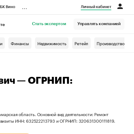
...
БК Вино
Личный кабинет
Стать экспертом
Управлять компанией
кте
азета
жи
Финансы
Недвижимость
Ретейл
Производство
евич — ОГРНИП:
амарская область. Основной вид деятельности: Ремонт
квизиты ИНН: 632522213793 и ОГРНИП: 320631300111819.