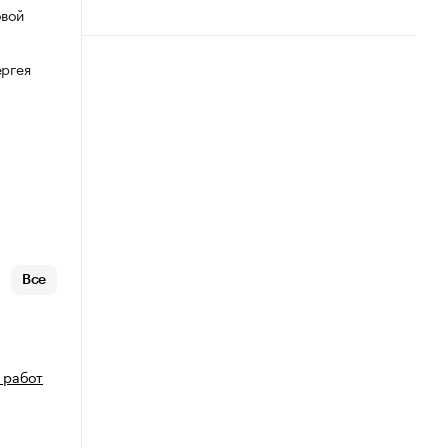
овой
ергея
Все
 работ