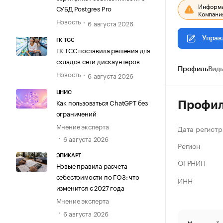
Информац
СУБД Postgres Pro
Компания
Новость
6 августа 2026
Управ
ГК ТСС
ГК ТСС поставила решения для
складов сети дискаунтеров
Профиль
Виды
Новость
6 августа 2026
ЦНИС
Как пользоваться ChatGPT без
Профи
ограничений
Мнение эксперта
Дата регистр
6 августа 2026
Регион
ЭПИКАРТ
ОГРНИП
Новые правила расчета
себестоимости по ГОЗ: что
ИНН
изменится с 2027 года
Мнение эксперта
6 августа 2026