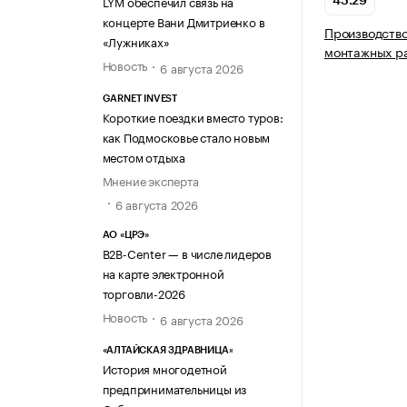
LYM обеспечил связь на
43.29
концерте Вани Дмитриенко в
Производство
«Лужниках»
монтажных р
Новость
6 августа 2026
GARNET INVEST
Короткие поездки вместо туров:
как Подмосковье стало новым
местом отдыха
Мнение эксперта
6 августа 2026
АО «ЦРЭ»
B2B-Center — в числе лидеров
на карте электронной
торговли-2026
Новость
6 августа 2026
«АЛТАЙСКАЯ ЗДРАВНИЦА»
История многодетной
предпринимательницы из