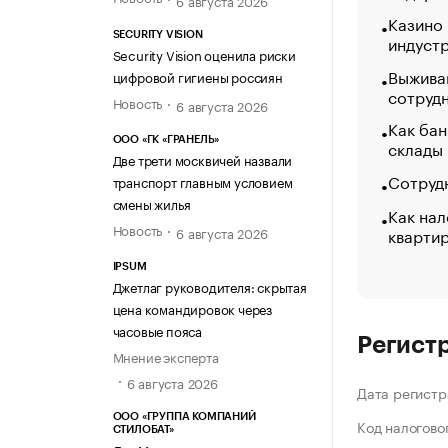
Казино
SECURITY VISION
индуст
Security Vision оценила риски
Выжива
цифровой гигиены россиян
сотруд
Новость
6 августа 2026
Как бан
ООО «ГК «ГРАНЕЛЬ»
склады
Две трети москвичей назвали
Сотрудн
транспорт главным условием
смены жилья
Как нал
Новость
кварти
6 августа 2026
IPSUM
Джетлаг руководителя: скрытая
цена командировок через
часовые пояса
Регист
Мнение эксперта
6 августа 2026
Дата регистр
ООО «ГРУППА КОМПАНИЙ
Код налогово
СТИЛОБАТ»