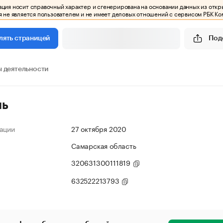
ия носит справочный характер и сгенерирована на основании данных из откр
 не является пользователем и не имеет деловых отношений с сервисом РБК Ко
Под
лять страницей
 деятельности
ль
ации
27 октября 2020
Самарская область
320631300111819
632522213793