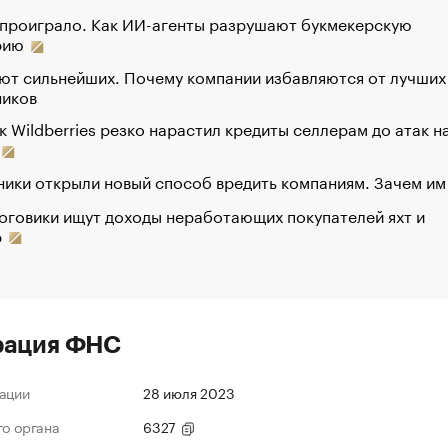
 проиграло. Как ИИ-агенты разрушают букмекерскую
рию
ют сильнейших. Почему компании избавляются от лучших
ников
к Wildberries резко нарастил кредиты селлерам до атак н
ики открыли новый способ вредить компаниям. Зачем им
оговики ищут доходы неработающих покупателей яхт и
р
рация ФНС
ации
28 июля 2023
го органа
6327