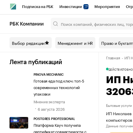
Подписка на РБК
Инвестиции
Мероприятия
Отр
Спорт
Школа управления РБК
РБК Образование
РБ
РБК Компании
Город
Стиль
Крипто
РБК Бизнес-среда
Дискусси
Выбор редакции
Менеджмент и HR
Право и бухгал
Спецпроекты СПб
Конференции СПб
Спецпроекты
Главная
ИП Н
Технологии и медиа
Финансы
Рынок наличной валют
Лента публикаций
ДЕЙСТВУЕТ
ОБНО
PINOVA MECHANIC
ИП Н
Готовая еда под ключ: топ-5
современных технологий
3206
упаковки
Мнение эксперта
Бытовые услуги
6 августа 2026
ИП Николаев 
компьютеров 
POSTGRES PROFESSIONAL
Платформа Кауч получила
Данные получен
сертификат совместимости с