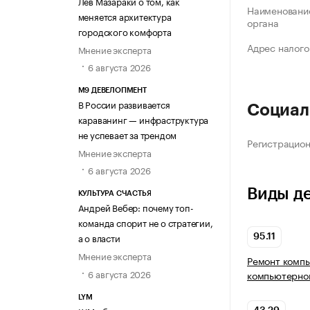
Лев Мазараки о том, как
Наименование
меняется архитектура
органа
городского комфорта
Адрес налого
Мнение эксперта
6 августа 2026
М9 ДЕВЕЛОПМЕНТ
В России развивается
Социал
караванинг — инфраструктура
не успевает за трендом
Регистрацио
Мнение эксперта
6 августа 2026
Виды д
КУЛЬТУРА СЧАСТЬЯ
Андрей Вебер: почему топ-
команда спорит не о стратегии,
а о власти
95.11
Мнение эксперта
Ремонт комп
6 августа 2026
компьютерно
LYM