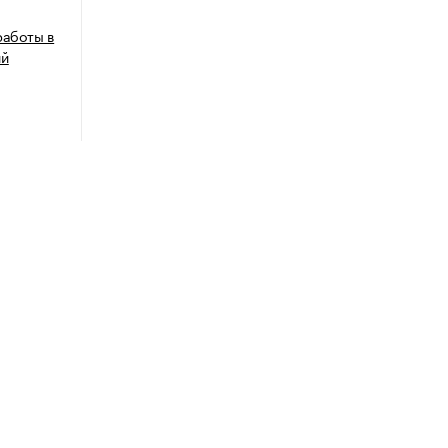
работы в
ий