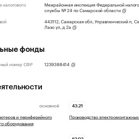
 налогового
Межрайонная инспекция Федеральной налог
службы № 24 по Самарской области
вой
443112, Самарская обл, Управленческий п, С
Лазо ул, д 2а
ьные фонды
нный номер СФР
1239388414
еятельности
43.21
ОСНОВНОЙ
ьютеров и периферийного
Производство электромонтажных
го оборудования