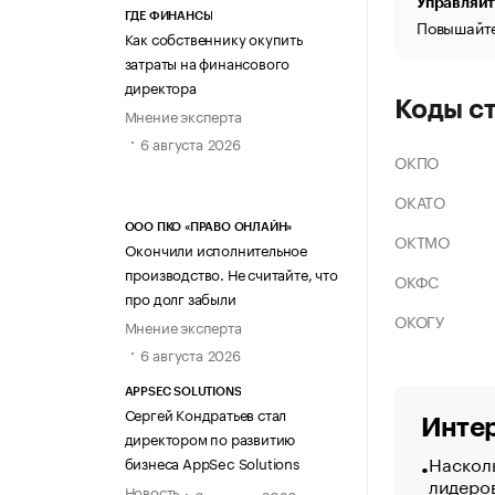
Управляйт
ГДЕ ФИНАНСЫ
Повышайте
Как собственнику окупить
затраты на финансового
директора
Коды с
Мнение эксперта
6 августа 2026
ОКПО
ОКАТО
ООО ПКО «ПРАВО ОНЛАЙН»
ОКТМО
Окончили исполнительное
производство. Не считайте, что
ОКФС
про долг забыли
ОКОГУ
Мнение эксперта
6 августа 2026
APPSEC SOLUTIONS
Сергей Кондратьев стал
Интер
директором по развитию
Насколь
бизнеса AppSec Solutions
лидеро
Новость
6 августа 2026