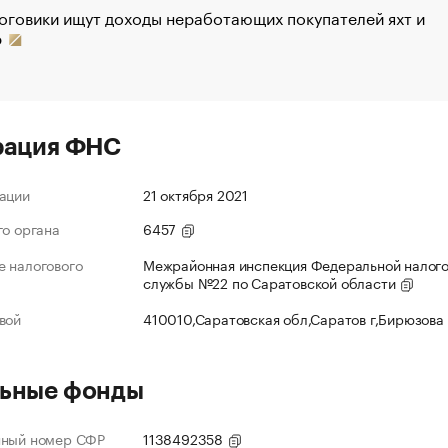
оговики ищут доходы неработающих покупателей яхт и
р
рация ФНС
ации
21 октября 2021
го органа
6457
 налогового
Межрайонная инспекция Федеральной налог
службы №22 по Саратовской области
вой
410010,Саратовская обл,Саратов г,Бирюзова
ьные фонды
нный номер СФР
1138492358