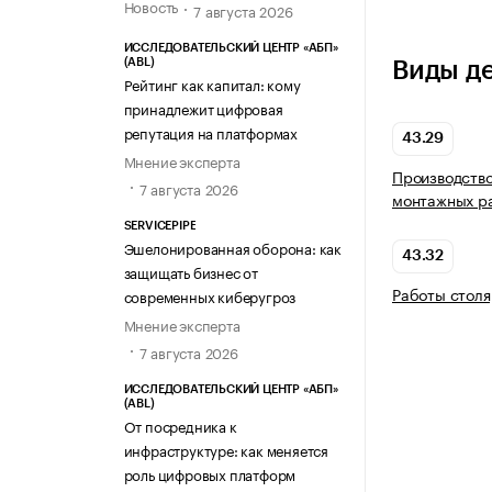
Новость
7 августа 2026
ИССЛЕДОВАТЕЛЬСКИЙ ЦЕНТР «АБП»
(ABL)
Виды д
Рейтинг как капитал: кому
принадлежит цифровая
репутация на платформах
43.29
Мнение эксперта
Производство
7 августа 2026
монтажных р
SERVICEPIPE
Эшелонированная оборона: как
43.32
защищать бизнес от
Работы столя
современных киберугроз
Мнение эксперта
7 августа 2026
ИССЛЕДОВАТЕЛЬСКИЙ ЦЕНТР «АБП»
(ABL)
От посредника к
инфраструктуре: как меняется
роль цифровых платформ