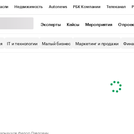
асли
Недвижимость
Autonews
РБК Компании
Телеканал
Р
К Курсы
РБК Life
Тренды
Визионеры
Национальные проекты
Эксперты
Кейсы
Мероприятия
О прое
уб
Исследования
Кредитные рейтинги
Франшизы
Газета
ия
IT и технологии
Малый бизнес
Маркетинг и продажи
Фина
Проверка контрагентов
Политика
Экономика
Бизнес
ы
арнаухов Федор Павлович