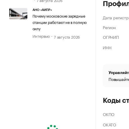
Профи
АНО «АИПР»
Почему московские зарядные
Дата регистр
станции работают не в полную
Регион
силу
Интервью
ОГРНИП
7 августа 2026
ИНН
Управляйт
Повышайте
Коды с
ОКПО
ОКАТО