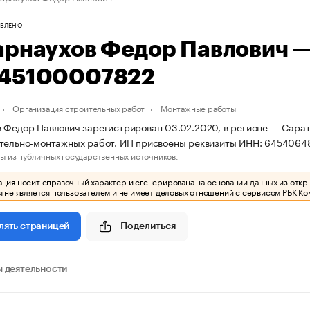
ВЛЕНО
арнаухов Федор Павлович 
45100007822
Организация строительных работ
Монтажные работы
 Федор Павлович зарегистрирован 03.02.2020, в регионе — Сарат
ительно-монтажных работ. ИП присвоены реквизиты ИНН: 645406
ы из публичных государственных источников.
ия носит справочный характер и сгенерирована на основании данных из откр
 не является пользователем и не имеет деловых отношений с сервисом РБК Ко
Поделиться
лять страницей
 деятельности