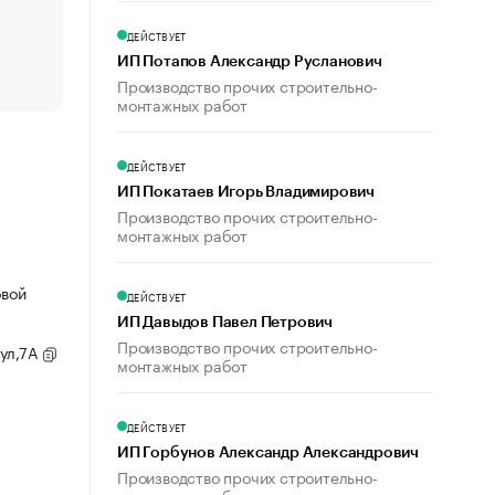
счастья
Что обвинения против Павла Дурова значат для Tele
ДЕЙСТВУЕТ
пользователей
ИП Потапов Александр Русланович
Производство прочих строительно-
монтажных работ
ДЕЙСТВУЕТ
ИП Покатаев Игорь Владимирович
Производство прочих строительно-
монтажных работ
овой
ДЕЙСТВУЕТ
ИП Давыдов Павел Петрович
Производство прочих строительно-
 ул,7А
монтажных работ
ДЕЙСТВУЕТ
ИП Горбунов Александр Александрович
Производство прочих строительно-