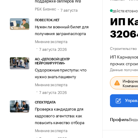
поддержке селлеров WB
РБК Бизнес
7 августа
ДЕЙСТВУЕТ
ОБНО
ИП К
ПОВЕСТОК.НЕТ
Нужен ли военный билет для
3206
получения загранпаспорта
Мнение эксперта
Строительство
7 августа 2026
ИП Карнаухов
АО «ДЕЛОВОЙ ЦЕНТР
прочих стро
НЕЙРОХИРУРГИИ»
Данные получен
Судорожные приступы: что
нужно знать пациенту
Информац
Мнение эксперта
Компания
7 августа 2026
Управ
СПЕКТРДАТА
Проверка кандидатов для
кадрового агентства: как
Профиль
Виды
повысить качество отбора
Мнение эксперта
7 августа 2026