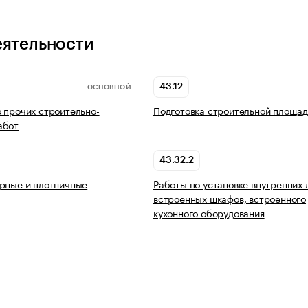
еятельности
43.12
ОСНОВНОЙ
 прочих строительно-
Подготовка строительной площад
абот
43.32.2
рные и плотничные
Работы по установке внутренних 
встроенных шкафов, встроенного
кухонного оборудования