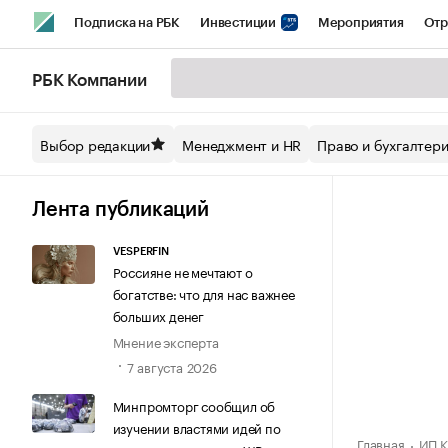
Подписка на РБК
Инвестиции
Мероприятия
Отр
Спорт
Школа управления РБК
РБК Образование
РБ
РБК Компании
Стиль
Крипто
РБК Бизнес-среда
Дискуссионный кл
Выбор редакции
Менеджмент и HR
Право и бухгалтер
Спецпроекты СПб
Конференции СПб
Спецпроекты
Технологии и медиа
Финансы
Рынок наличной валют
Лента публикаций
VESPERFIN
Россияне не мечтают о
богатстве: что для нас важнее
больших денег
Мнение эксперта
7 августа 2026
Минпромторг сообщил об
изучении властями идей по
Главная
ИП К