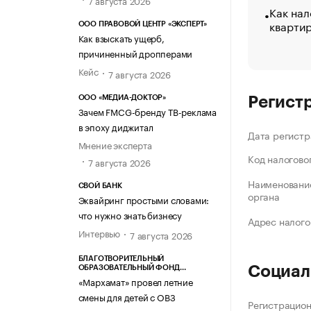
7 августа 2026
Как нал
кварти
ООО ПРАВОВОЙ ЦЕНТР «ЭКСПЕРТ»
Как взыскать ущерб,
причиненный дропперами
Кейс
7 августа 2026
ООО «МЕДИА-ДОКТОР»
Регист
Зачем FMCG-бренду ТВ-реклама
в эпоху диджитал
Дата регистр
Мнение эксперта
Код налогово
7 августа 2026
Наименование
СВОЙ БАНК
органа
Эквайринг простыми словами:
что нужно знать бизнесу
Адрес налого
Интервью
7 августа 2026
БЛАГОТВОРИТЕЛЬНЫЙ
Социал
ОБРАЗОВАТЕЛЬНЫЙ ФОНД
«МАРХАМАТ»
«Мархамат» провел летние
смены для детей с ОВЗ
Регистрацио