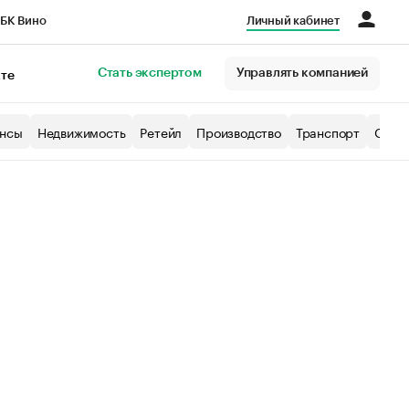
БК Вино
Личный кабинет
Город
Стать экспертом
Управлять компанией
кте
нсы
Недвижимость
Ретейл
Производство
Транспорт
Образ