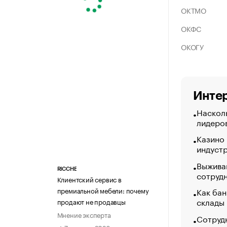
ОКТМО
ОКФС
ОКОГУ
Интер
Насколь
лидеро
Казино
индуст
Выжива
RICCHE
сотруд
Клиентский сервис в
Как бан
премиальной мебели: почему
склады
продают не продавцы
Мнение эксперта
Сотрудн