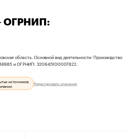
— ОГРНИП:
овская область. Основной вид деятельности: Производство
486985 и ОГРНИП: 320645100007822.
ытых источников.
Редактировать описание
мпании.