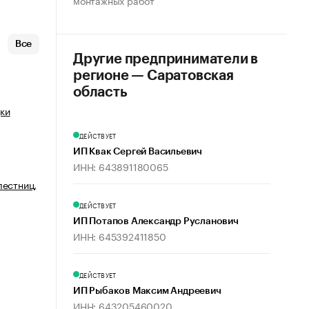
монтажных работ
Все
Другие предприниматели в
регионе — Саратовская
область
ки
ДЕЙСТВУЕТ
ИП Квак Сергей Васильевич
ИНН: 643891180065
лестниц,
ДЕЙСТВУЕТ
ИП Потапов Александр Русланович
ИНН: 645392411850
ДЕЙСТВУЕТ
ИП Рыбаков Максим Андреевич
ИНН: 643205460020