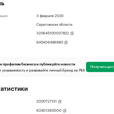
ль
ации
3 февраля 2020
Саратовская область
320645100007822
645406486985
е профилем бизнеса и публикуйте новости
Получить дос
 узнаваемость и развивайте личный бренд на РБК
татистики
2000727131
63401380000