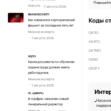
Повышайте
Новость
7 августа 2026
BRANDSECURITY
Как изменился корпоративный
Коды с
фишинг за последние пять лет
Мнение эксперта
ОКПО
7 августа 2026
ОКАТО
ОКТМО
НЦПО
ОКФС
Какие документы по обучению
охране труда должен иметь
ОКОГУ
работодатель
Мнение эксперта
7 августа 2026
Интер
ГК «ЦИФРА»
В «Цифре» назначен новый
Насколь
генеральный директор
лидеро
Новость
7 августа 2026