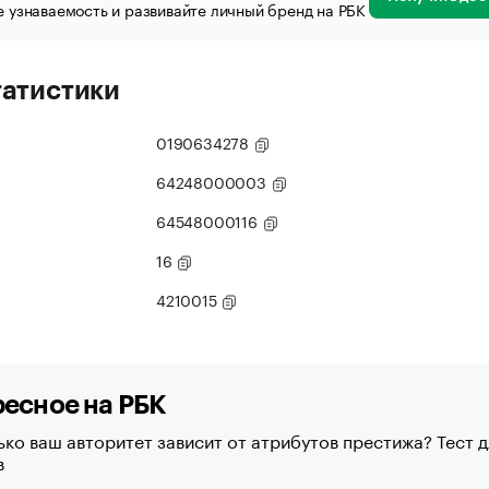
 узнаваемость и развивайте личный бренд на РБК
татистики
0190634278
64248000003
64548000116
16
4210015
есное на РБК
ко ваш авторитет зависит от атрибутов престижа? Тест д
в