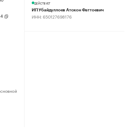
ДЕЙСТВУЕТ
ИП Убайдуллоев Атохон Фаттоевич
14
ИНН: 650127698176
ОСНОВНОЙ