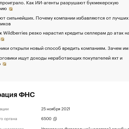
 проиграло. Как ИИ-агенты разрушают букмекерскую
рию
ют сильнейших. Почему компании избавляются от лучших
ников
к Wildberries резко нарастил кредиты селлерам до атак н
ики открыли новый способ вредить компаниям. Зачем им
оговики ищут доходы неработающих покупателей яхт и
р
рация ФНС
ации
25 ноября 2021
го органа
6500
 налогового
Управление Федеральной налоговой службы 