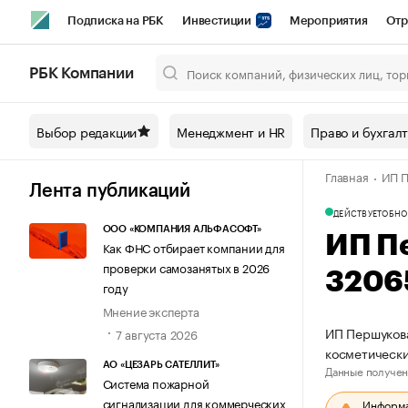
Подписка на РБК
Инвестиции
Мероприятия
Отр
Спорт
Школа управления РБК
РБК Образование
РБ
РБК Компании
Город
Стиль
Крипто
РБК Бизнес-среда
Дискусси
Выбор редакции
Менеджмент и HR
Право и бухгал
Спецпроекты СПб
Конференции СПб
Спецпроекты
Главная
ИП П
Технологии и медиа
Финансы
Рынок наличной валют
Лента публикаций
ДЕЙСТВУЕТ
ОБНО
ООО «КОМПАНИЯ АЛЬФАСОФТ»
ИП П
Как ФНС отбирает компании для
проверки самозанятых в 2026
3206
году
Мнение эксперта
ИП Першукова
7 августа 2026
косметически
АО «ЦЕЗАРЬ САТЕЛЛИТ»
Данные получен
Система пожарной
сигнализации для коммерческих
Информац