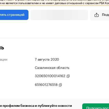
 не является пользователем и не имеет деловых отношений с сервисом РБК Ко
Под
лять страницей
ль
ации
7 августа 2020
Сахалинская область
320650100014162
651601276518
е профилем бизнеса и публикуйте новости
Получить дос