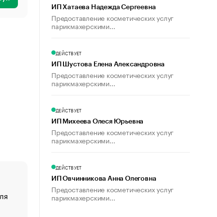
ИП Хатаева Надежда Сергеевна
Предоставление косметических услуг
парикмахерскими...
ДЕЙСТВУЕТ
ИП Шустова Елена Александровна
Предоставление косметических услуг
парикмахерскими...
ДЕЙСТВУЕТ
ИП Михеева Олеся Юрьевна
Предоставление косметических услуг
парикмахерскими...
ДЕЙСТВУЕТ
ИП Овчинникова Анна Олеговна
Предоставление косметических услуг
ля
«От спорта тело стареет иначе». Как живет глава ко
парикмахерскими...
создавшей GTA