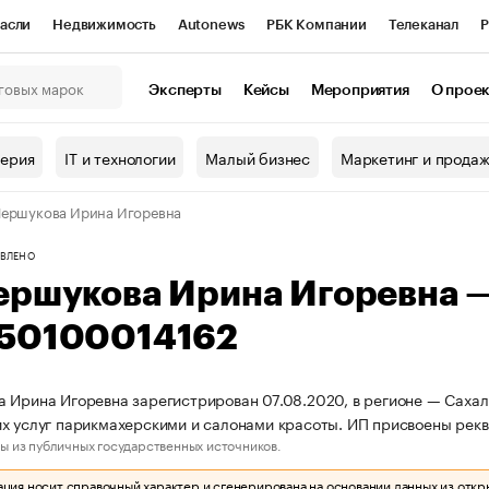
асли
Недвижимость
Autonews
РБК Компании
Телеканал
Р
К Курсы
РБК Life
Тренды
Визионеры
Национальные проекты
Эксперты
Кейсы
Мероприятия
О прое
онный клуб
Исследования
Кредитные рейтинги
Франшизы
Г
терия
IT и технологии
Малый бизнес
Маркетинг и прода
Проверка контрагентов
Политика
Экономика
Бизнес
ершукова Ирина Игоревна
ы
ВЛЕНО
ершукова Ирина Игоревна 
50100014162
 Ирина Игоревна зарегистрирован 07.08.2020, в регионе — Сахал
х услуг парикмахерскими и салонами красоты. ИП присвоены рек
ы из публичных государственных источников.
ия носит справочный характер и сгенерирована на основании данных из откр