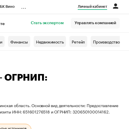
...
БК Вино
Личный кабинет
Стать экспертом
Управлять компанией
кте
азета
жи
Финансы
Недвижимость
Ретейл
Производство
— ОГРНИП:
инская область. Основной вид деятельности: Предоставление
визиты ИНН: 651601276518 и ОГРНИП: 320650100014162.
ытых источников.