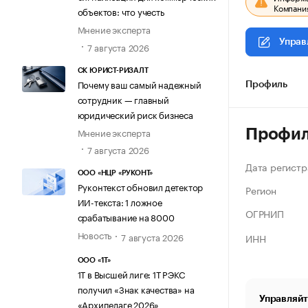
Компания
объектов: что учесть
Мнение эксперта
Управ
7 августа 2026
СК ЮРИСТ-РИЗАЛТ
Почему ваш самый надежный
Профиль
сотрудник — главный
юридический риск бизнеса
Мнение эксперта
Профи
7 августа 2026
Дата регистр
ООО «НЦР «РУКОНТ»
Руконтекст обновил детектор
Регион
ИИ-текста: 1 ложное
ОГРНИП
срабатывание на 8000
Новость
7 августа 2026
ИНН
ООО «1Т»
1Т в Высшей лиге: 1Т РЭКС
получил «Знак качества» на
Управляйт
«Архипелаге 2026»