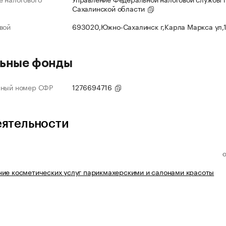
Сахалинской области
вой
693020,Южно-Сахалинск г,Карла Маркса ул,
ьные фонды
нный номер СФР
1276694716
еятельности
ие косметических услуг парикмахерскими и салонами красоты