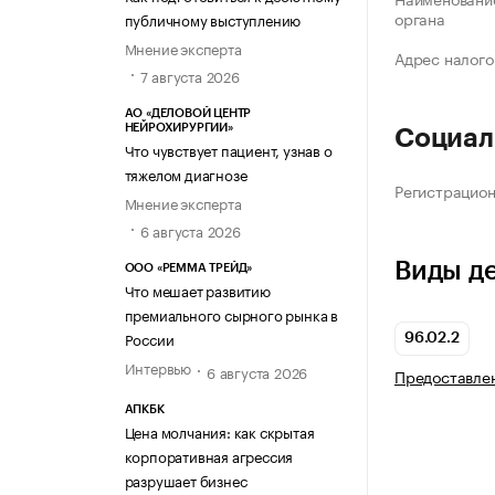
органа
публичному выступлению
Мнение эксперта
Адрес налого
7 августа 2026
АО «ДЕЛОВОЙ ЦЕНТР
НЕЙРОХИРУРГИИ»
Социал
Что чувствует пациент, узнав о
тяжелом диагнозе
Регистрацио
Мнение эксперта
6 августа 2026
Виды д
ООО «РЕММА ТРЕЙД»
Что мешает развитию
премиального сырного рынка в
России
96.02.2
Интервью
6 августа 2026
Предоставлен
АПКБК
Цена молчания: как скрытая
корпоративная агрессия
разрушает бизнес