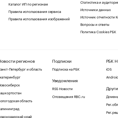
Статистика и аудитори
Каталог ИП по регионам
Источники данных
Правила использования сервиса
Источник отчетности 
Правила использования изображений
Вопросы и ответы
Политика Cookies РБК
Новости регионов
Подписки
РБК Н
анкт-Петербург и область
Подписка на РБК
iOS
катеринбург
Androi
Уведомления
Новосибирск
Други
RSS Новости
Башкортостан
Оповещения RBC.ru
Домены
ологодская область
Рег.об
Калининград
Рег.ре
раснодарский край