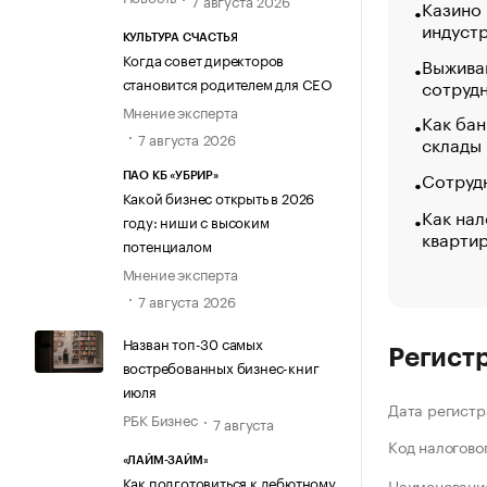
Казино
индуст
КУЛЬТУРА СЧАСТЬЯ
Когда совет директоров
Выжива
становится родителем для CEO
сотруд
Мнение эксперта
Как бан
7 августа 2026
склады
Сотрудн
ПАО КБ «УБРИР»
Какой бизнес открыть в 2026
Как нал
году: ниши с высоким
кварти
потенциалом
Мнение эксперта
7 августа 2026
Назван топ-30 самых
Регист
востребованных бизнес-книг
июля
Дата регистр
РБК Бизнес
7 августа
Код налогово
«ЛАЙМ-ЗАЙМ»
Как подготовиться к дебютному
Наименование