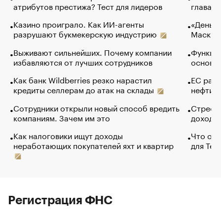
атрибутов престижа? Тест для лидеров
глава к
Казино проиграло. Как ИИ-агенты
«Деньги
разрушают букмекерскую индустрию
Маск в 
Выживают сильнейших. Почему компании
Функции
избавляются от лучших сотрудников
основ э
Как банк Wildberries резко нарастил
ЕС раз
кредиты селлерам до атак на склады
нефти —
Сотрудники открыли новый способ вредить
Стресс 
компаниям. Зачем им это
доходов
Как налоговики ищут доходы
Что обв
неработающих покупателей яхт и квартир
для Tel
Регистрация ФНС