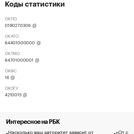
Коды статистики
ОКПО
0190270306
ОКАТО
64401000000
ОКТМО
64701000001
ОКФС
16
ОКОГУ
4210015
Интересное на РБК
Насколько ваш авторитет зависит от
«От спо