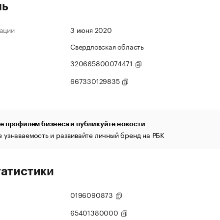
ль
ации
3 июня 2020
Свердловская область
320665800074471
667330129835
е профилем бизнеса и публикуйте новости
 узнаваемость и развивайте личный бренд на РБК
татистики
0196090873
65401380000