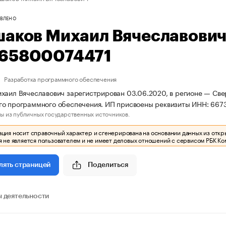
ВЛЕНО
шаков Михаил Вячеславови
65800074471
Разработка программного обеспечения
хаил Вячеславович зарегистрирован 03.06.2020, в регионе — Свер
го программного обеспечения. ИП присвоены реквизиты ИНН: 66
ы из публичных государственных источников.
ия носит справочный характер и сгенерирована на основании данных из откр
 не является пользователем и не имеет деловых отношений с сервисом РБК Ко
Поделиться
лять страницей
 деятельности