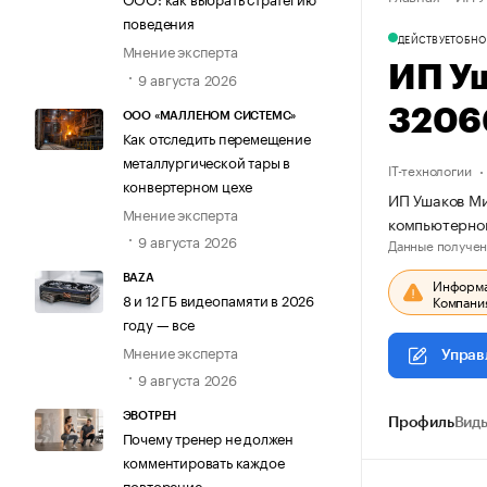
поведения
ДЕЙСТВУЕТ
ОБНО
Мнение эксперта
ИП У
9 августа 2026
3206
ООО «МАЛЛЕНОМ СИСТЕМС»
Как отследить перемещение
металлургической тары в
IT-технологии
конвертерном цехе
ИП Ушаков Ми
Мнение эксперта
компьютерно
9 августа 2026
Данные получен
BAZA
Информац
8 и 12 ГБ видеопамяти в 2026
Компания
году — все
Мнение эксперта
Управ
9 августа 2026
ЭВОТРЕН
Профиль
Виды
Почему тренер не должен
комментировать каждое
повторение