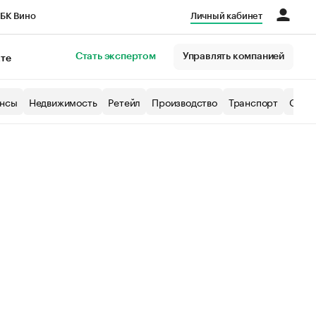
БК Вино
Личный кабинет
Город
Стать экспертом
Управлять компанией
кте
нсы
Недвижимость
Ретейл
Производство
Транспорт
Образ