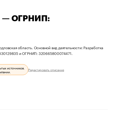
ч — ОГРНИП:
дловская область. Основной вид деятельности: Разработка
7330129835 и ОГРНИП: 320665800074471.
ытых источников.
Редактировать описание
мпании.