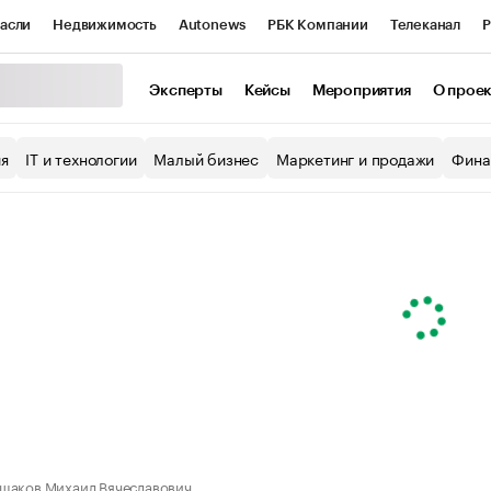
асли
Недвижимость
Autonews
РБК Компании
Телеканал
Р
К Курсы
РБК Life
Тренды
Визионеры
Национальные проекты
Эксперты
Кейсы
Мероприятия
О прое
уб
Исследования
Кредитные рейтинги
Франшизы
Газета
ия
IT и технологии
Малый бизнес
Маркетинг и продажи
Фина
Проверка контрагентов
Политика
Экономика
Бизнес
ы
шаков Михаил Вячеславович