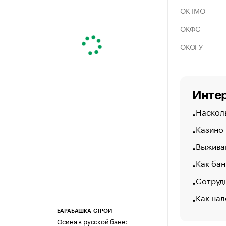
ОКТМО
ОКФС
ОКОГУ
Интер
Насколь
Казино
Выжива
Как бан
Сотрудн
Как нал
БАРАБАШКА-СТРОЙ
Осина в русской бане: