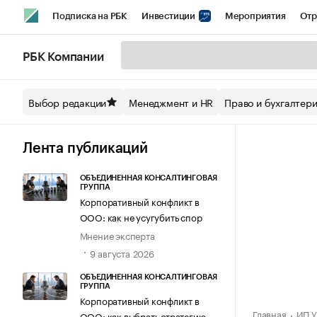
Подписка на РБК
Инвестиции
Мероприятия
Отр
Спорт
Школа управления РБК
РБК Образование
РБ
РБК Компании
Стиль
Крипто
РБК Бизнес-среда
Дискуссионный кл
Выбор редакции
Менеджмент и HR
Право и бухгалтер
Спецпроекты СПб
Конференции СПб
Спецпроекты
Технологии и медиа
Финансы
Рынок наличной валют
Лента публикаций
ОБЪЕДИНЕННАЯ КОНСАЛТИНГОВАЯ
ГРУППА
Корпоративный конфликт в
ООО: как не усугубить спор
Мнение эксперта
9 августа 2026
ОБЪЕДИНЕННАЯ КОНСАЛТИНГОВАЯ
ГРУППА
Корпоративный конфликт в
Главная
ИП У
ООО: как выбрать стратегию