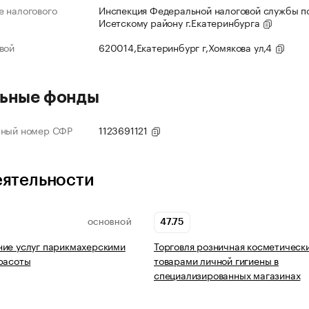
 налогового
Инспекция Федеральной налоговой службы по
Исетскому району г.Екатеринбурга
вой
620014,Екатеринбург г,Хомякова ул,4
ьные фонды
нный номер СФР
1123691121
еятельности
47.75
ОСНОВНОЙ
ие услуг парикмахерскими
Торговля розничная косметическ
расоты
товарами личной гигиены в
специализированных магазинах