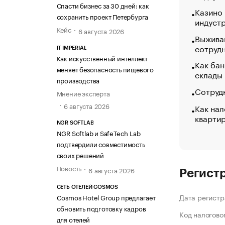
Спасти бизнес за 30 дней: как
Казино
сохранить проект Петербурга
индуст
Кейс
6 августа 2026
Выжива
сотруд
IT IMPERIAL
Как искусственный интеллект
Как бан
меняет безопасность пищевого
склады
производства
Сотрудн
Мнение эксперта
6 августа 2026
Как нал
кварти
NGR SOFTLAB
NGR Softlab и SafeTech Lab
подтвердили совместимость
своих решений
Новость
6 августа 2026
Регист
СЕТЬ ОТЕЛЕЙ COSMOS
Дата регистр
Cosmos Hotel Group предлагает
обновить подготовку кадров
Код налогово
для отелей