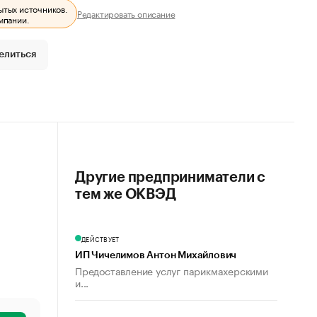
ытых источников.
Редактировать описание
мпании.
елиться
Другие предприниматели с
тем же ОКВЭД
ДЕЙСТВУЕТ
ИП Чичелимов Антон Михайлович
Предоставление услуг парикмахерскими
и...