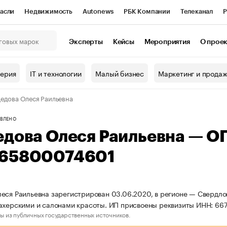
асли
Недвижимость
Autonews
РБК Компании
Телеканал
Р
К Курсы
РБК Life
Тренды
Визионеры
Национальные проекты
Эксперты
Кейсы
Мероприятия
О прое
онный клуб
Исследования
Кредитные рейтинги
Франшизы
Г
терия
IT и технологии
Малый бизнес
Маркетинг и прода
Проверка контрагентов
Политика
Экономика
Бизнес
едова Олеся Раильевна
ы
ВЛЕНО
едова Олеся Раильевна — О
65800074601
еся Раильевна зарегистрирован 03.06.2020, в регионе — Свердло
ахерскими и салонами красоты. ИП присвоены реквизиты ИНН: 6
ы из публичных государственных источников.