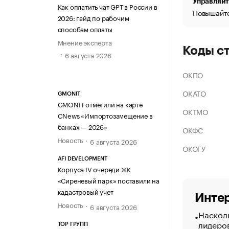
Управляйт
Как оплатить чат GPT в России в
Повышайте
2026: гайд по рабочим
способам оплаты
Мнение эксперта
Коды с
6 августа 2026
ОКПО
ОКАТО
GMONIT
GMONIT отметили на карте
ОКТМО
CNews «Импортозамещение в
банках — 2026»
ОКФС
Новость
6 августа 2026
ОКОГУ
AFI DEVELOPMENT
Корпуса IV очереди ЖК
«Сиреневый парк» поставили на
кадастровый учет
Интер
Новость
6 августа 2026
Насколь
лидеро
ТОР ГРУПП