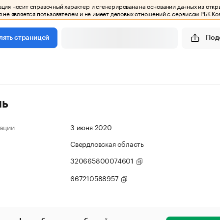
ия носит справочный характер и сгенерирована на основании данных из откр
 не является пользователем и не имеет деловых отношений с сервисом РБК Ко
Под
лять страницей
ль
ации
3 июня 2020
Свердловская область
320665800074601
667210588957