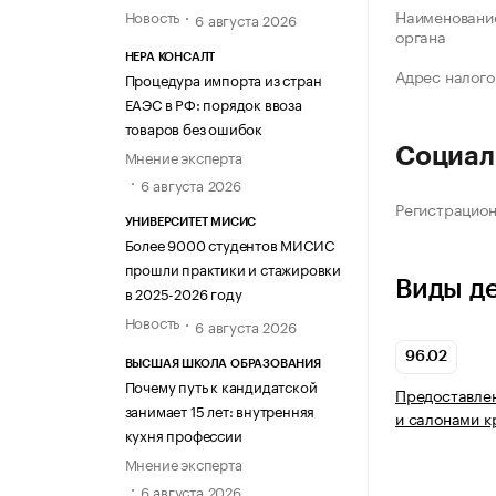
Наименование
Новость
6 августа 2026
органа
НЕРА КОНСАЛТ
Адрес налого
Процедура импорта из стран
ЕАЭС в РФ: порядок ввоза
товаров без ошибок
Социал
Мнение эксперта
6 августа 2026
Регистрацио
УНИВЕРСИТЕТ МИСИС
Более 9000 студентов МИСИС
прошли практики и стажировки
Виды д
в 2025-2026 году
Новость
6 августа 2026
96.02
ВЫСШАЯ ШКОЛА ОБРАЗОВАНИЯ
Почему путь к кандидатской
Предоставлен
занимает 15 лет: внутренняя
и салонами к
кухня профессии
Мнение эксперта
6 августа 2026