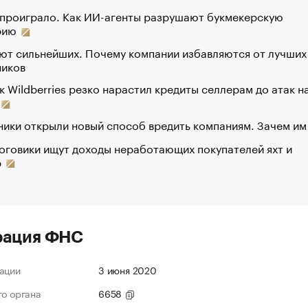
 проиграло. Как ИИ-агенты разрушают букмекерскую
рию
ют сильнейших. Почему компании избавляются от лучших
ников
к Wildberries резко нарастил кредиты селлерам до атак н
ики открыли новый способ вредить компаниям. Зачем им
оговики ищут доходы неработающих покупателей яхт и
р
рация ФНС
ации
3 июня 2020
го органа
6658