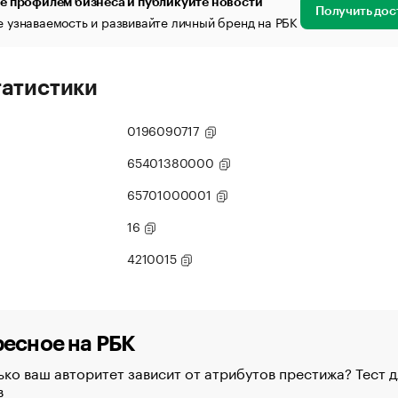
е профилем бизнеса и публикуйте новости
Получить дос
 узнаваемость и развивайте личный бренд на РБК
татистики
0196090717
65401380000
65701000001
16
4210015
есное на РБК
ко ваш авторитет зависит от атрибутов престижа? Тест д
в