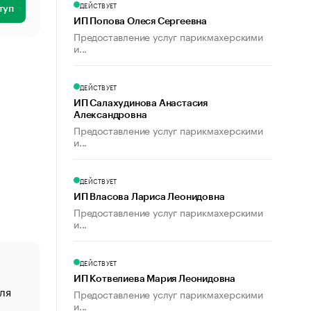
ДЕЙСТВУЕТ
туп
ИП Попова Олеся Сергеевна
Предоставление услуг парикмахерскими
и...
ДЕЙСТВУЕТ
ИП Салахудинова Анастасия
Александровна
Предоставление услуг парикмахерскими
и...
ДЕЙСТВУЕТ
ИП Власова Лариса Леонидовна
Предоставление услуг парикмахерскими
и...
ДЕЙСТВУЕТ
ИП Котвелиева Мария Леонидовна
ля
«От спорта тело стареет иначе». Как живет глава ко
Предоставление услуг парикмахерскими
создавшей GTA
и...