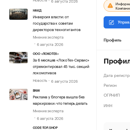
6 августа 2026
Информац
Компания
НАКД
Инверсия власти: от
государства к советам
Управ
директоров техногигантов
Мнение эксперта
Профиль
6 августа 2026
ООО «ЛОКОТЕХ»
За 6 месяцев «ЛокоТех-Сервис»
Профи
отремонтировал 45 тыс. секций
локомотивов
Дата регистр
Новость
6 августа 2026
Регион
BNW
ОГРНИП
Реклама у блогера вышла без
маркировки: что теперь делать
ИНН
Мнение эксперта
6 августа 2026
CODE-TOP.SHOP