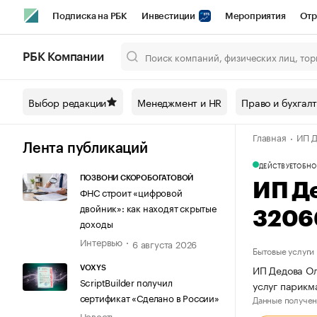
Подписка на РБК
Инвестиции
Мероприятия
Отр
Спорт
Школа управления РБК
РБК Образование
РБ
РБК Компании
Город
Стиль
Крипто
РБК Бизнес-среда
Дискусси
Выбор редакции
Менеджмент и HR
Право и бухгал
Спецпроекты СПб
Конференции СПб
Спецпроекты
Главная
ИП Д
Технологии и медиа
Финансы
Рынок наличной валют
Лента публикаций
ДЕЙСТВУЕТ
ОБНО
ПОЗВОНИ СКОРОБОГАТОВОЙ
ИП Д
ФНС строит «цифровой
двойник»: как находят скрытые
3206
доходы
Интервью
6 августа 2026
Бытовые услуги
ИП Дедова Ол
VOXYS
ScriptBuilder получил
услуг парикм
сертификат «Сделано в России»
Данные получен
Новость