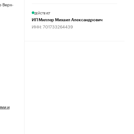
 Верх-
ДЕЙСТВУЕТ
ИП Миллер Михаил Александрович
ИНН: 701733264439
ими и