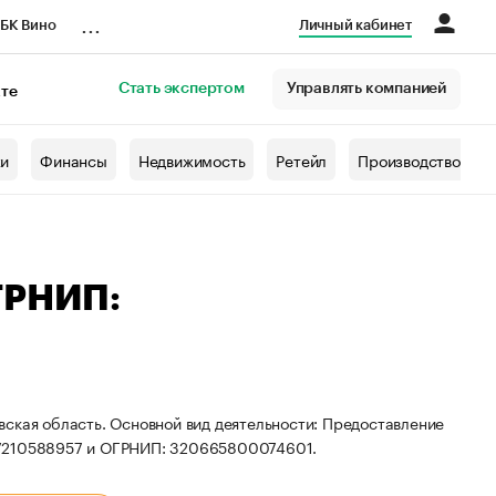
...
БК Вино
Личный кабинет
Стать экспертом
Управлять компанией
кте
азета
жи
Финансы
Недвижимость
Ретейл
Производство
ГРНИП:
вская область. Основной вид деятельности: Предоставление
67210588957 и ОГРНИП: 320665800074601.