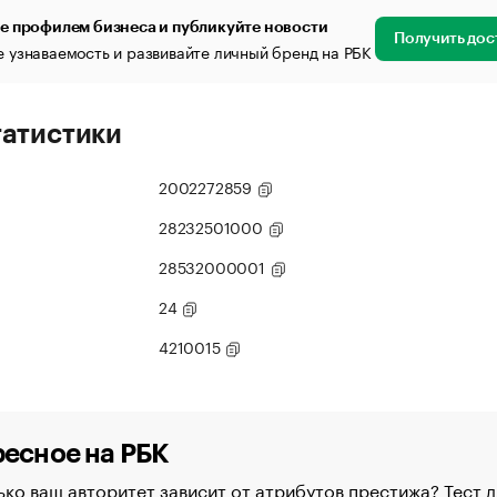
е профилем бизнеса и публикуйте новости
Получить дос
 узнаваемость и развивайте личный бренд на РБК
татистики
2002272859
28232501000
28532000001
24
4210015
есное на РБК
ко ваш авторитет зависит от атрибутов престижа? Тест д