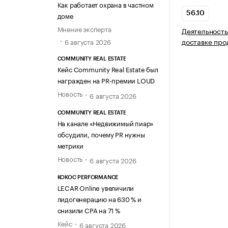
Как работает охрана в частном
56.10
доме
Мнение эксперта
Деятельность
доставке про
6 августа 2026
COMMUNITY REAL ESTATE
Кейс Community Real Estate был
награжден на PR-премии LOUD
Новость
6 августа 2026
COMMUNITY REAL ESTATE
На канале «Недвижимый пиар»
обсудили, почему PR нужны
метрики
Новость
6 августа 2026
KOKOC PERFORMANCE
LECAR Online увеличили
лидогенерацию на 630 % и
снизили CPA на 71 %
Кейс
6 августа 2026