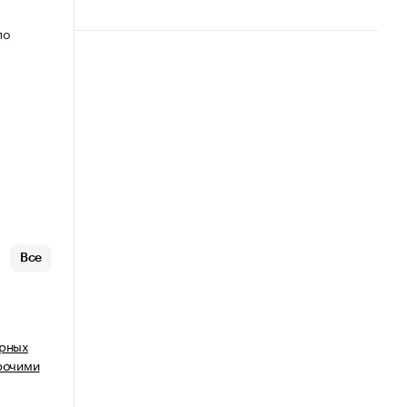
по
Все
арных
прочими