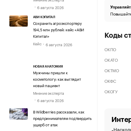
6 августа 2026
Управляйт
Повышайте
АВИ КЭПИТАЛ
Сохранить агроэкспортеру
194,5 млн рублей: кейс «АВИ
Коды с
Кэпитал»
Кейс
6 августа 2026
ОКПО
ОКАТО
НОВАЯ АНАТОМИЯ
ОКТМО
Мужчины пришли к
косметологу: как выглядит
ОКФС
новый пациент
ОКОГУ
Мнение эксперта
6 августа 2026
В Wildberries рассказали, как
предпринимателям подтвердить
Интер
ущерб от атак
Насколь