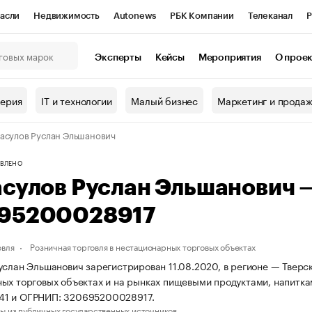
асли
Недвижимость
Autonews
РБК Компании
Телеканал
Р
К Курсы
РБК Life
Тренды
Визионеры
Национальные проекты
Эксперты
Кейсы
Мероприятия
О прое
онный клуб
Исследования
Кредитные рейтинги
Франшизы
Г
терия
IT и технологии
Малый бизнес
Маркетинг и прода
Проверка контрагентов
Политика
Экономика
Бизнес
асулов Руслан Эльшанович
ы
ВЛЕНО
асулов Руслан Эльшанович
95200028917
овля
Розничная торговля в нестационарных торговых объектах
услан Эльшанович зарегистрирован 11.08.2020, в регионе — Тверск
ых торговых объектах и на рынках пищевыми продуктами, напитка
1 и ОГРНИП: 320695200028917.
ы из публичных государственных источников.