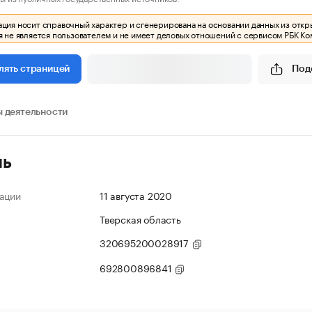
ия носит справочный характер и сгенерирована на основании данных из откр
 не является пользователем и не имеет деловых отношений с сервисом РБК Ко
Под
лять страницей
 деятельности
ль
ации
11 августа 2020
Тверская область
320695200028917
692800896841