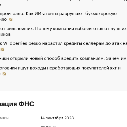
в
 проиграло. Как ИИ-агенты разрушают букмекерскую
рию
ют сильнейших. Почему компании избавляются от лучших
ников
к Wildberries резко нарастил кредиты селлерам до атак н
ики открыли новый способ вредить компаниям. Зачем им
оговики ищут доходы неработающих покупателей яхт и
р
рация ФНС
ации
14 сентября 2023