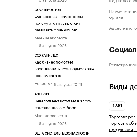
Код налогово
Наименование
ООО «ПРОСТО.»
Финансовая грамотность:
органа
почему этот навык стоит
Адрес налого
развивать с ранних лет
Мнение эксперта
6 августа 2026
Социал
СОХРАНИ ЛЕС
Как бизнес помогает
Регистрацио
восстановить леса Подмосковья
после урагана
Новость
6 августа 2026
Виды д
ASTERUS
Девелопмент вступает в эпоху
47.81
естественного отбора
Мнение эксперта
Торговля роз
торговых объ
6 августа 2026
продуктами, 
DELTA СИСТЕМЫ БЕЗОПАСНОСТИ