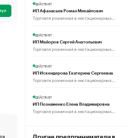
ДЕЙСТВУЕТ
туп
ИП Афанасьев Роман Михайлович
Торговля розничная в нестационарных...
ДЕЙСТВУЕТ
ИП Майоров Сергей Анатольевич
Торговля розничная в нестационарных...
ДЕЙСТВУЕТ
ИП Искендерова Екатерина Сергеевна
Торговля розничная в нестационарных...
ДЕЙСТВУЕТ
ИП Познаменко Елена Владимировна
Торговля розничная в нестационарных...
ля
«От спорта тело стареет иначе». Как живет глава ко
Другие предприниматели в