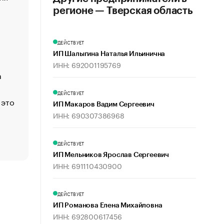
создавшей GTA
регионе — Тверская область
«Деньги будут не нужны»: что рассказал Маск в инт
Economist
ДЕЙСТВУЕТ
Функции менеджмента: пять ключевых основ эффект
ИП Шалыгина Наталья Ильинична
управления
ИНН: 692001195769
а
ЕС разрешил конфискацию российской нефти — чем
Москва
ДЕЙСТВУЕТ
 это
Стресс обеспеченных людей: почему рост доходов 
ИП Макаров Вадим Сергеевич
счастья
ИНН: 690307386968
Что обвинения против Павла Дурова значат для Tele
пользователей
ДЕЙСТВУЕТ
ИП Мельников Ярослав Сергеевич
ИНН: 691110430900
ДЕЙСТВУЕТ
ИП Романова Елена Михайловна
ИНН: 692800617456