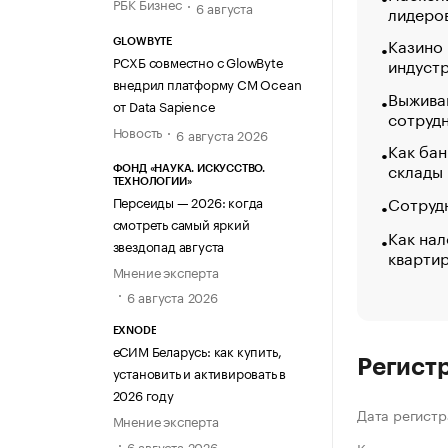
РБК Бизнес
6 августа
лидеро
Казино
GLOWBYTE
РСХБ совместно с GlowByte
индуст
внедрил платформу CM Ocean
Выжива
от Data Sapience
сотруд
Новость
6 августа 2026
Как бан
склады
ФОНД «НАУКА. ИСКУССТВО.
ТЕХНОЛОГИИ»
Сотрудн
Персеиды — 2026: когда
смотреть самый яркий
Как нал
звездопад августа
кварти
Мнение эксперта
6 августа 2026
EXNODE
еСИМ Беларусь: как купить,
Регист
установить и активировать в
2026 году
Дата регистр
Мнение эксперта
6 августа 2026