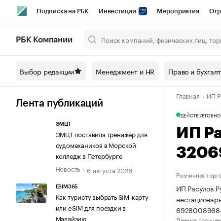
Подписка на РБК
Инвестиции
Мероприятия
Отр
Спорт
Школа управления РБК
РБК Образование
РБ
РБК Компании
Город
Стиль
Крипто
РБК Бизнес-среда
Дискусси
Выбор редакции
Менеджмент и HR
Право и бухгал
Спецпроекты СПб
Конференции СПб
Спецпроекты
Главная
ИП Р
Технологии и медиа
Финансы
Рынок наличной валют
Лента публикаций
ДЕЙСТВУЕТ
ОБНО
ЭМЦТ
ИП Р
ЭМЦТ поставила тренажер для
судомехаников в Морской
3206
колледж в Петербурге
Новость
6 августа 2026
Розничная торг
ИП Расулов Р
ESIM365
Как туристу выбрать SIM-карту
нестационарн
или eSIM для поездки в
69280089684
Малайзию
Данные получен