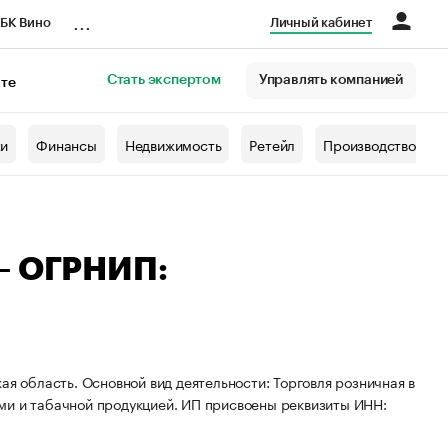
...
БК Вино
Личный кабинет
Стать экспертом
Управлять компанией
кте
азета
жи
Финансы
Недвижимость
Ретейл
Производство
 — ОГРНИП:
ая область. Основной вид деятельности: Торговля розничная в
ми и табачной продукцией. ИП присвоены реквизиты ИНН: