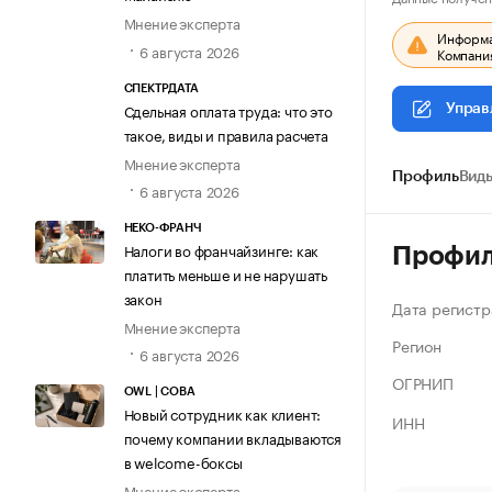
Мнение эксперта
Информац
6 августа 2026
Компания
СПЕКТРДАТА
Сдельная оплата труда: что это
Управ
такое, виды и правила расчета
Мнение эксперта
Профиль
Виды
6 августа 2026
НЕКО-ФРАНЧ
Налоги во франчайзинге: как
Профи
платить меньше и не нарушать
закон
Дата регистр
Мнение эксперта
Регион
6 августа 2026
ОГРНИП
OWL | СОВА
Новый сотрудник как клиент:
ИНН
почему компании вкладываются
в welcome-боксы
Мнение эксперта