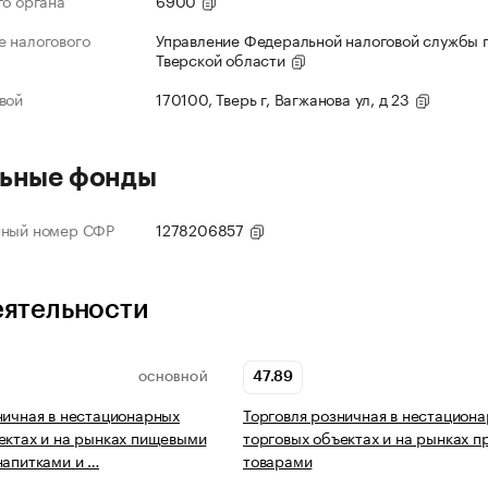
го органа
6900
 налогового
Управление Федеральной налоговой службы 
Тверской области
вой
170100, Тверь г, Вагжанова ул, д 23
ьные фонды
нный номер СФР
1278206857
еятельности
47.89
ОСНОВНОЙ
ничная в нестационарных
Торговля розничная в нестацион
ектах и на рынках пищевыми
торговых объектах и на рынках 
напитками и …
товарами